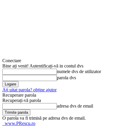
Conectare
Bine ați venit! Autentificați-vă in contul dvs
numele dvs de utilizator
parola dvs
Ați uitat parola? obține ajutor
Recuperare parola
Recuperați-vă parola
adresa dvs de email
O parola va fi trimisă pe adresa dvs de email.
www.PRescu.ro