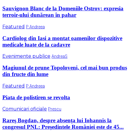
Sauvignon Blanc de la Domeniile Ostrov: expresia
terroir-ului dunărean în pahar
Featured
P Andreea
Cardiolog din Iasi a montat oamenilor dispozitive
medicale luate de la cadavre
Evenimente publice
AndreaS
Magiunul de prune Topoloveni, cel mai bun produs
din fructe din lume
Featured
P Andreea
Piata de polistiren se revolta
Comunicari oficiale
Prescu
Rareş Bogdan, despre absenţa lui Iohannis la
congresul PNL: Preşedintele României este de 45...