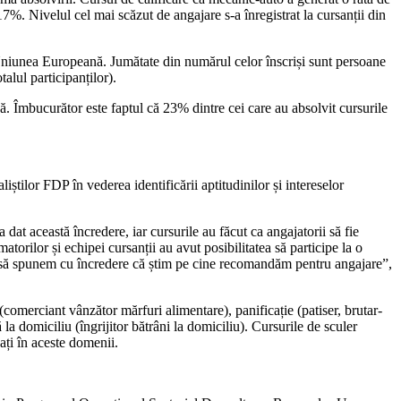
7%. Nivelul cel mai scăzut de angajare s-a înregistrat la cursanții din
Uniunea Europeană. Jumătate din numărul celor înscriși sunt persoane
alul participanților).
. Îmbucurător este faptul că 23% dintre cei care au absolvit cursurile
iștilor FDP în vederea identificării aptitudinilor și intereselor
dat această încredere, iar cursurile au făcut ca angajatorii să fie
rilor și echipei cursanții au avut posibilitatea să participe la o
mite să spunem cu încredere că știm pe cine recomandăm pentru angajare”,
 (comerciant vânzător mărfuri alimentare), panificație (patiser, brutar-
 la domiciliu (îngrijitor bătrâni la domiciliu). Cursurile de sculer
cați în aceste domenii.