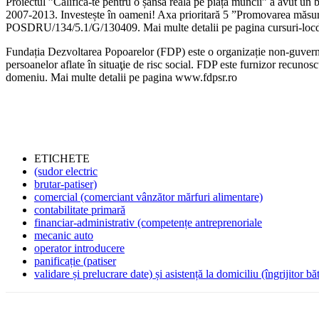
Proiectul ”Califică-te pentru o șansă reală pe piața muncii” a avut u
2007-2013. Investește în oameni! Axa prioritară 5 ”Promovarea măsuri
POSDRU/134/5.1/G/130409. Mai multe detalii pe pagina cursuri-loc
Fundația Dezvoltarea Popoarelor (FDP) este o organizație non-guvername
persoanelor aflate în situaţie de risc social. FDP este furnizor recunosc
domeniu. Mai multe detalii pe pagina www.fdpsr.ro
ETICHETE
(sudor electric
brutar-patiser)
comercial (comerciant vânzător mărfuri alimentare)
contabilitate primară
financiar-administrativ (competențe antreprenoriale
mecanic auto
operator introducere
panificație (patiser
validare și prelucrare date) și asistență la domiciliu (îngrijitor bă