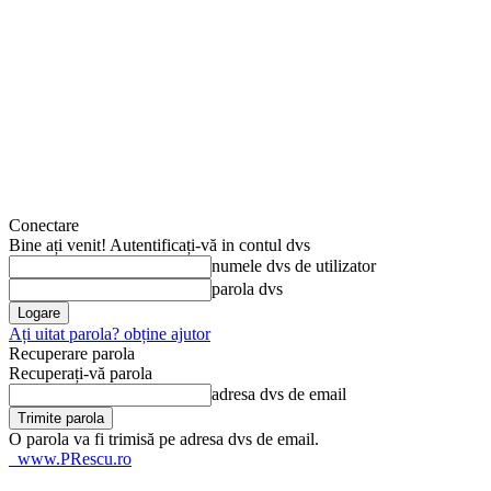
Conectare
Bine ați venit! Autentificați-vă in contul dvs
numele dvs de utilizator
parola dvs
Ați uitat parola? obține ajutor
Recuperare parola
Recuperați-vă parola
adresa dvs de email
O parola va fi trimisă pe adresa dvs de email.
www.PRescu.ro