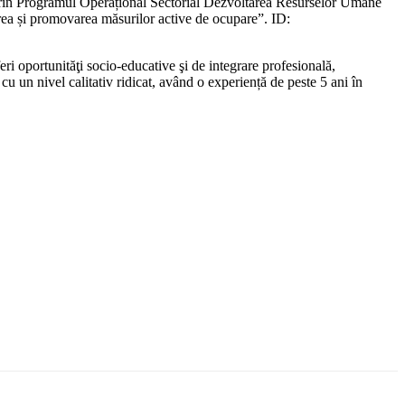
n prin Programul Operațional Sectorial Dezvoltarea Resurselor Umane
ea și promovarea măsurilor active de ocupare”. ID:
i oportunităţi socio-educative şi de integrare profesională,
cu un nivel calitativ ridicat, având o experiență de peste 5 ani în