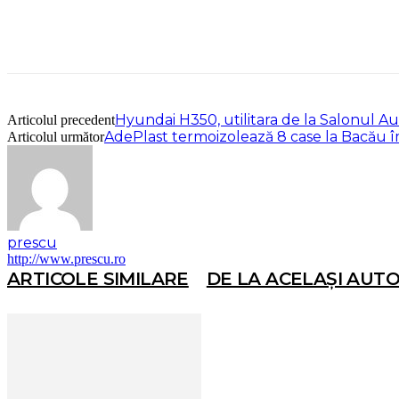
Hyundai H350, utilitara de la Salonul A
Articolul precedent
AdePlast termoizolează 8 case la Bacău 
Articolul următor
prescu
http://www.prescu.ro
ARTICOLE SIMILARE
DE LA ACELAȘI AUT