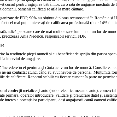
t cursul pentru îngrijirea bătrânilor, cu o rată de angajare imediată de 1
 domenii, oamenii calificați se află la mare căutare.
e organizate de FDP, 90% au obținut diploma recunoscută în România și 
 fost cel mai puțin interesați de calificarea profesională (doar 14% din tot
urată, adică persoane care de mai mult de șase luni nu au un loc de muncă
t”, precizează Ania Nedelcu, responsabil servicii FDP.
ere
e la tendinţele pieţei muncii şi au beneficiat de sprijin din partea special
i la interviul de angajare.
încredere în ei pentru a-și căuta activ un loc de muncă. Consilierea le-a 
ne-au contactat atunci când au avut nevoie de personal. Mulțumită formato
iile de calificare. Raportul stabilit cu fiecare cursant în parte ne per
ctorul confecții metalice și auto (sudor electric, mecanic auto), comercial
te primară, operator introducere, validare și prelucrare date) și asistență
 de interes a potențialor participanți, deși angajatorii caută oameni califi