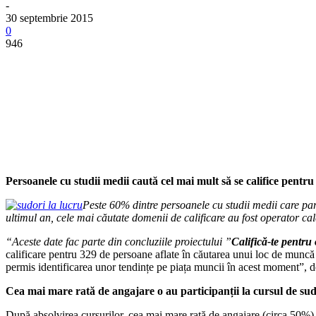
-
30 septembrie 2015
0
946
Persoanele cu studii medii caută cel mai mult să se califice pentr
Peste 60% dintre persoanele cu studii medii care par
ultimul an, cele mai căutate domenii de calificare au fost operator calc
“Aceste date fac parte din concluziile proiectului ”
Califică-te pentru
calificare pentru 329 de persoane aflate în căutarea unui loc de muncă
permis identificarea unor tendințe pe piața muncii în acest moment”, 
Cea mai mare rată de angajare o au participanții la cursul de su
După absolvirea cursurilor, cea mai mare rată de angajare (circa 50%) a