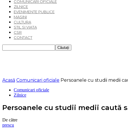
COMUNICARI OFICIALE
ZILNICE
EVENIMENTE PUBLICE
MASINI
CULTURA
STIL SI VIATA
CSR
CONTACT
Acasă
Comunicari oficiale
Persoanele cu studii medii ca
Comunicari oficiale
Zilnice
Persoanele cu studii medii caută s
De către
prescu