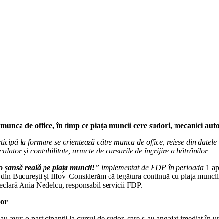
u munca de office,
în timp ce piața muncii cere sudori, mecanici auto 
ticipă la formare se orientează către munca de office, reiese din datel
ulator și contabilitate, urmate de cursurile de îngrijire a bătrânilor.
 o șansă reală pe piața muncii!
” implementat de FDP în perioada
1 ap
 din București și Ilfov. Considerăm că legătura continuă cu piața muncii
declară Ania Nedelcu, responsabil servicii FDP.
dor
u avut-o participanții la cursul de sudor, care s-au angajat imediat în u