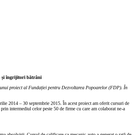
și îngrijitori bătrâni
e unui proiect al Fundației pentru Dezvoltarea Popoarelor (FDP). În
rilie 2014 – 30 septembrie 2015. În acest proiect am oferit cursuri de
 prin intermediul celor peste 50 de firme cu care am colaborat ne-a
rma absolvirii. Cursul de calificare ca mecanic-auto a generat o rată de