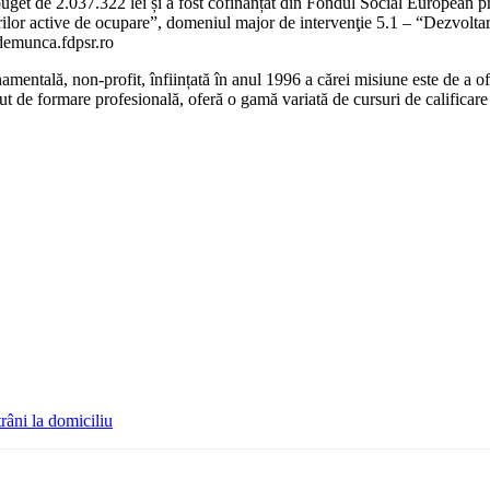
n buget de 2.037.322 lei și a fost cofinanțat din Fondul Social Europea
lor active de ocupare”, domeniul major de intervenţie 5.1 – “Dezvoltar
demunca.fdpsr.ro
ntală, non-profit, înființată în anul 1996 a cărei misiune este de a ofer
ut de formare profesională, oferă o gamă variată de cursuri de calificare 
trâni la domiciliu