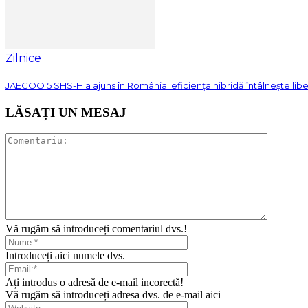
Zilnice
JAECOO 5 SHS-H a ajuns în România: eficiența hibridă întâlnește lib
LĂSAȚI UN MESAJ
Vă rugăm să introduceți comentariul dvs.!
Introduceți aici numele dvs.
Ați introdus o adresă de e-mail incorectă!
Vă rugăm să introduceți adresa dvs. de e-mail aici