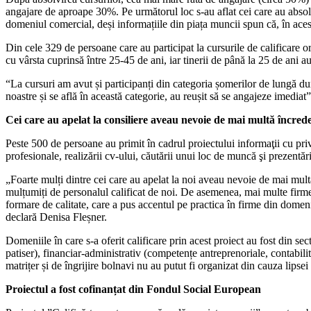
angajare de aproape 30%. Pe următorul loc s-au aflat cei care au absolvi
domeniul comercial, deși informațiile din piața muncii spun că, în acest
Din cele 329 de persoane care au participat la cursurile de calificar
cu vârsta cuprinsă între 25-45 de ani, iar tinerii de până la 25 de ani au
“La cursuri am avut și participanți din categoria șomerilor de lungă d
noastre și se află în această categorie, au reușit să se angajeze imedia
Cei care au apelat la consiliere aveau nevoie de mai multă încred
Peste 500 de persoane au primit în cadrul proiectului informaţii cu privir
profesionale, realizării cv-ului, căutării unui loc de muncă şi prezentări
„Foarte mulți dintre cei care au apelat la noi aveau nevoie de mai multă 
mulțumiți de personalul calificat de noi. De asemenea, mai multe firme 
formare de calitate, care a pus accentul pe practica în firme din domen
declară Denisa Fleșner.
Domeniile în care s-a oferit calificare prin acest proiect au fost din se
patiser), financiar-administrativ (competențe antreprenoriale, contabilita
matrițer și de îngrijire bolnavi nu au putut fi organizat din cauza lipsei
Proiectul a fost cofinanțat din Fondul Social European