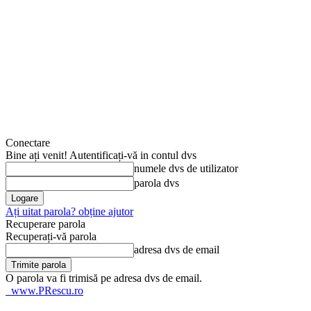
Conectare
Bine ați venit! Autentificați-vă in contul dvs
numele dvs de utilizator
parola dvs
Ați uitat parola? obține ajutor
Recuperare parola
Recuperați-vă parola
adresa dvs de email
O parola va fi trimisă pe adresa dvs de email.
www.PRescu.ro