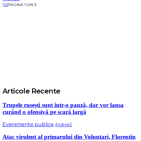
1
2
3
PAGINA 1 DIN 3
Articole Recente
Trupele rusești sunt într-o pauză, dar vor lansa
curând o ofensivă pe scară largă
Evenimente publice
AndreaS
Atac virulent al primarului din Voluntari, Florentin