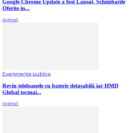
Google Chrome Update a fost Lansat, Schimbarile
Oferite in...
AndreaS
Evenimente publice
Revin telefoanele cu baterie detașabilă iar HMD
Global tocmai...
AndreaS