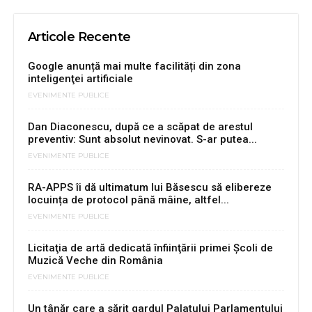
Articole Recente
Google anunță mai multe facilități din zona
inteligenţei artificiale
EVENIMENTE PUBLICE
Dan Diaconescu, după ce a scăpat de arestul
preventiv: Sunt absolut nevinovat. S-ar putea...
EVENIMENTE PUBLICE
RA-APPS îi dă ultimatum lui Băsescu să elibereze
locuința de protocol până mâine, altfel...
EVENIMENTE PUBLICE
Licitaţia de artă dedicată înfiinţării primei Şcoli de
Muzică Veche din România
EVENIMENTE PUBLICE
Un tânăr care a sărit gardul Palatului Parlamentului