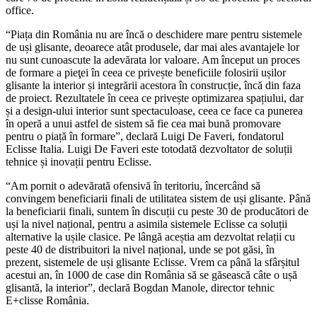
office.
“Piața din România nu are încă o deschidere mare pentru sistemele
de uși glisante, deoarece atât produsele, dar mai ales avantajele lor
nu sunt cunoascute la adevărata lor valoare. Am început un proces
de formare a pieţei în ceea ce privește beneficiile folosirii ușilor
glisante la interior și integrării acestora în construcție, încă din faza
de proiect. Rezultatele în ceea ce privește optimizarea spațiului, dar
și a design-ului interior sunt spectaculoase, ceea ce face ca punerea
în operă a unui astfel de sistem să fie cea mai bună promovare
pentru o piață în formare”, declară Luigi De Faveri, fondatorul
Eclisse Italia. Luigi De Faveri este totodată dezvoltator de soluții
tehnice și inovații pentru Eclisse.
“Am pornit o adevărată ofensivă în teritoriu, încercând să
convingem beneficiarii finali de utilitatea sistem de uși glisante. Până
la beneficiarii finali, suntem în discuții cu peste 30 de producători de
uși la nivel național, pentru a asimila sistemele Eclisse ca soluții
alternative la ușile clasice. Pe lângă aceștia am dezvoltat relații cu
peste 40 de distribuitori la nivel național, unde se pot găsi, în
prezent, sistemele de uși glisante Eclisse. Vrem ca până la sfârșitul
acestui an, în 1000 de case din România să se găsească câte o ușă
glisantă, la interior”, declară Bogdan Manole, director tehnic
E+clisse România.