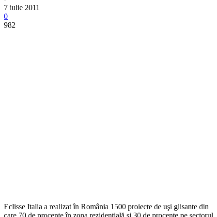
7 iulie 2011
0
982
Eclisse Italia a realizat în România 1500 proiecte de uşi glisante din
care 70 de procente în zona rezidențială și 30 de procente pe sectorul