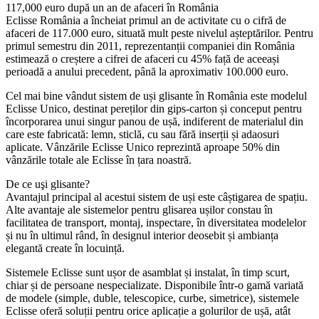
117,000 euro după un an de afaceri în România
Eclisse România a încheiat primul an de activitate cu o cifră de
afaceri de 117.000 euro, situată mult peste nivelul așteptărilor. Pentru
primul semestru din 2011, reprezentanții companiei din România
estimează o creștere a cifrei de afaceri cu 45% față de aceeași
perioadă a anului precedent, până la aproximativ 100.000 euro.
Cel mai bine vândut sistem de uși glisante în România este modelul
Eclisse Unico, destinat pereților din gips-carton și conceput pentru
încorporarea unui singur panou de ușă, indiferent de materialul din
care este fabricată: lemn, sticlă, cu sau fără inserții și adaosuri
aplicate. Vânzările Eclisse Unico reprezintă aproape 50% din
vânzările totale ale Eclisse în țara noastră.
De ce uşi glisante?
Avantajul principal al acestui sistem de uși este câștigarea de spațiu.
Alte avantaje ale sistemelor pentru glisarea ușilor constau în
facilitatea de transport, montaj, inspectare, în diversitatea modelelor
și nu în ultimul rând, în designul interior deosebit și ambianța
elegantă create în locuință.
Sistemele Eclisse sunt ușor de asamblat și instalat, în timp scurt,
chiar și de persoane nespecializate. Disponibile într-o gamă variată
de modele (simple, duble, telescopice, curbe, simetrice), sistemele
Eclisse oferă soluții pentru orice aplicație a golurilor de ușă, atât