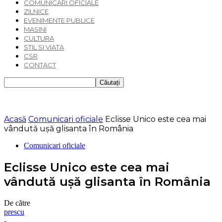
COMUNICARI OFICIALE
ZILNICE
EVENIMENTE PUBLICE
MASINI
CULTURA
STIL SI VIATA
CSR
CONTACT
Acasă
Comunicari oficiale
Eclisse Unico este cea mai
vândută uşă glisanta în România
Comunicari oficiale
Eclisse Unico este cea mai
vândută uşă glisanta în România
De către
prescu
-