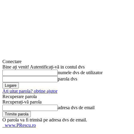
Conectare
Bine ați venit! Autentificați-vă in contul dvs
numele dvs de utilizator
parola dvs
Ați uitat parola? obține ajutor
Recuperare parola
Recuperați-vă parola
adresa dvs de email
O parola va fi trimisă pe adresa dvs de email.
www.PRescu.ro