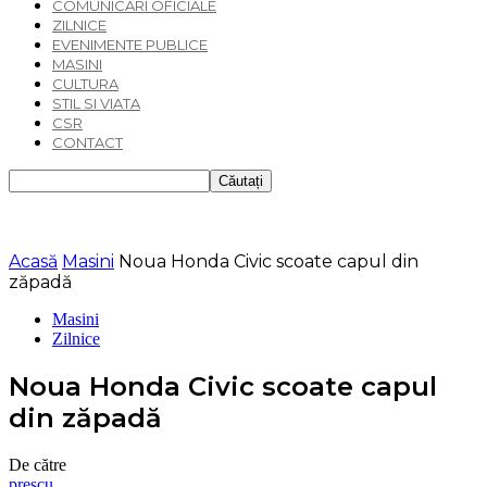
COMUNICARI OFICIALE
ZILNICE
EVENIMENTE PUBLICE
MASINI
CULTURA
STIL SI VIATA
CSR
CONTACT
Acasă
Masini
Noua Honda Civic scoate capul din
zăpadă
Masini
Zilnice
Noua Honda Civic scoate capul
din zăpadă
De către
prescu