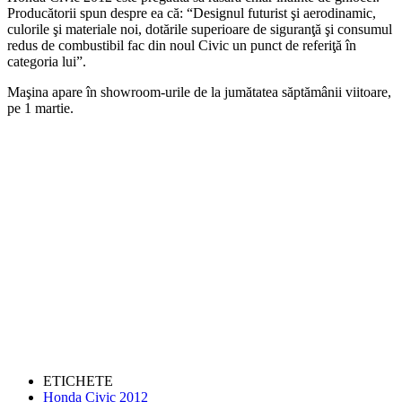
Producătorii spun despre ea că: “Designul futurist şi aerodinamic,
culorile şi materiale noi, dotările superioare de siguranţă şi consumul
redus de combustibil fac din noul Civic un punct de referiţă în
categoria lui”.
Maşina apare în showroom-urile de la jumătatea săptămânii viitoare,
pe 1 martie.
ETICHETE
Honda Civic 2012