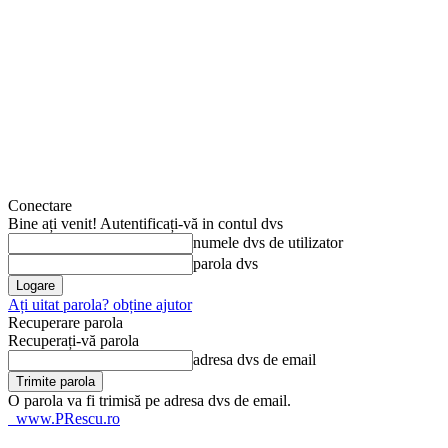
Conectare
Bine ați venit! Autentificați-vă in contul dvs
numele dvs de utilizator
parola dvs
Ați uitat parola? obține ajutor
Recuperare parola
Recuperați-vă parola
adresa dvs de email
O parola va fi trimisă pe adresa dvs de email.
www.PRescu.ro