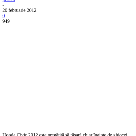
-
20 februarie 2012
0
949
Honda Civic 2012 este pregătită să răsară chiar înainte de ghiocei.