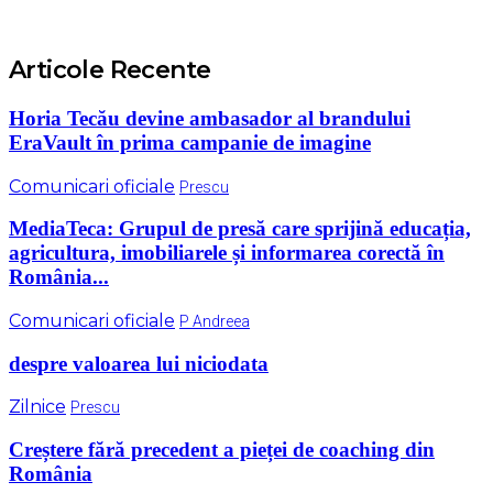
Articole Recente
Horia Tecău devine ambasador al brandului
EraVault în prima campanie de imagine
Comunicari oficiale
Prescu
MediaTeca: Grupul de presă care sprijină educația,
agricultura, imobiliarele și informarea corectă în
România...
Comunicari oficiale
P Andreea
despre valoarea lui niciodata
Zilnice
Prescu
Creștere fără precedent a pieței de coaching din
România