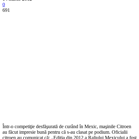
0
691
Într-o competiţie desfăşurată de curând în Mexic, maşinile Citroen
au făcut impresie bună pentru că s-au clasat pe podium. Oficialii
citroen au comunicat că: „Editia din 2012 a Raliului Mexicului a fost