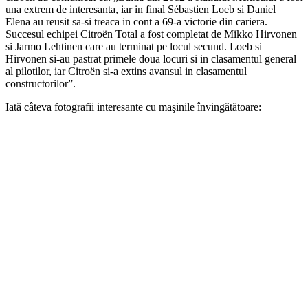
una extrem de interesanta, iar in final Sébastien Loeb si Daniel
Elena au reusit sa-si treaca in cont a 69-a victorie din cariera.
Succesul echipei Citroën Total a fost completat de Mikko Hirvonen
si Jarmo Lehtinen care au terminat pe locul secund. Loeb si
Hirvonen si-au pastrat primele doua locuri si in clasamentul general
al pilotilor, iar Citroën si-a extins avansul in clasamentul
constructorilor”.
Iată câteva fotografii interesante cu maşinile învingătătoare: