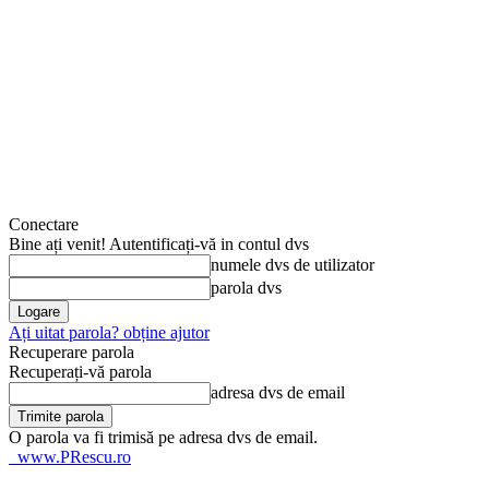
Conectare
Bine ați venit! Autentificați-vă in contul dvs
numele dvs de utilizator
parola dvs
Ați uitat parola? obține ajutor
Recuperare parola
Recuperați-vă parola
adresa dvs de email
O parola va fi trimisă pe adresa dvs de email.
www.PRescu.ro