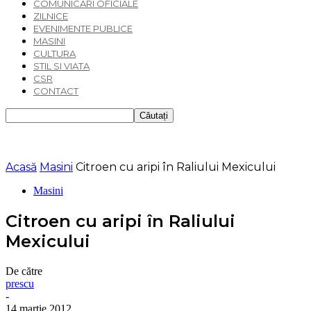
COMUNICARI OFICIALE
ZILNICE
EVENIMENTE PUBLICE
MASINI
CULTURA
STIL SI VIATA
CSR
CONTACT
Acasă
Masini
Citroen cu aripi în Raliului Mexicului
Masini
Citroen cu aripi în Raliului
Mexicului
De către
prescu
-
14 martie 2012