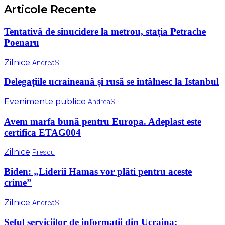
Articole Recente
Tentativă de sinucidere la metrou, stația Petrache
Poenaru
Zilnice
AndreaS
Delegaţiile ucraineană și rusă se întâlnesc la Istanbul
Evenimente publice
AndreaS
Avem marfa bună pentru Europa. Adeplast este
certifica ETAG004
Zilnice
Prescu
Biden: „Liderii Hamas vor plăti pentru aceste
crime”
Zilnice
AndreaS
Șeful serviciilor de informaţii din Ucraina: