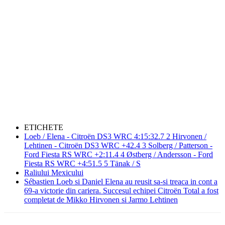
ETICHETE
Loeb / Elena - Citroën DS3 WRC 4:15:32.7 2 Hirvonen /
Lehtinen - Citroën DS3 WRC +42.4 3 Solberg / Patterson -
Ford Fiesta RS WRC +2:11.4 4 Østberg / Andersson - Ford
Fiesta RS WRC +4:51.5 5 Tänak / S
Raliului Mexicului
Sébastien Loeb si Daniel Elena au reusit sa-si treaca in cont a
69-a victorie din cariera. Succesul echipei Citroën Total a fost
completat de Mikko Hirvonen si Jarmo Lehtinen