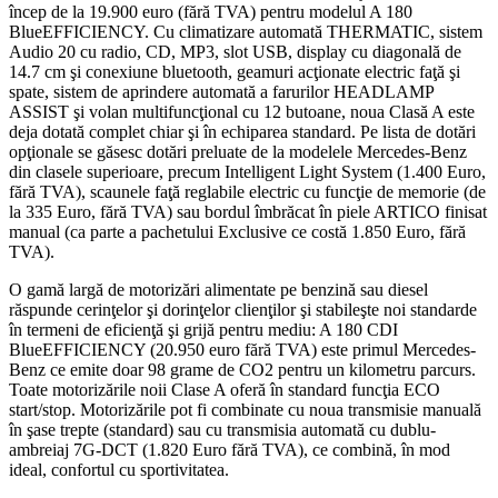
încep de la 19.900 euro (fără TVA) pentru modelul A 180
BlueEFFICIENCY. Cu climatizare automată THERMATIC, sistem
Audio 20 cu radio, CD, MP3, slot USB, display cu diagonală de
14.7 cm şi conexiune bluetooth, geamuri acţionate electric faţă şi
spate, sistem de aprindere automată a farurilor HEADLAMP
ASSIST şi volan multifuncţional cu 12 butoane, noua Clasă A este
deja dotată complet chiar şi în echiparea standard. Pe lista de dotări
opţionale se găsesc dotări preluate de la modelele Mercedes-Benz
din clasele superioare, precum Intelligent Light System (1.400 Euro,
fără TVA), scaunele faţă reglabile electric cu funcţie de memorie (de
la 335 Euro, fără TVA) sau bordul îmbrăcat în piele ARTICO finisat
manual (ca parte a pachetului Exclusive ce costă 1.850 Euro, fără
TVA).
O gamă largă de motorizări alimentate pe benzină sau diesel
răspunde cerinţelor şi dorinţelor clienţilor şi stabileşte noi standarde
în termeni de eficienţă şi grijă pentru mediu: A 180 CDI
BlueEFFICIENCY (20.950 euro fără TVA) este primul Mercedes-
Benz ce emite doar 98 grame de CO2 pentru un kilometru parcurs.
Toate motorizările noii Clase A oferă în standard funcţia ECO
start/stop. Motorizările pot fi combinate cu noua transmisie manuală
în şase trepte (standard) sau cu transmisia automată cu dublu-
ambreiaj 7G-DCT (1.820 Euro fără TVA), ce combină, în mod
ideal, confortul cu sportivitatea.