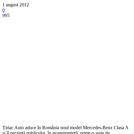
1 august 2012
0
995
Țiriac Auto aduce în România noul model Mercedes-Benz Clasa A
și îl prezintă publicului, în avanpremieră, printr-o serie de