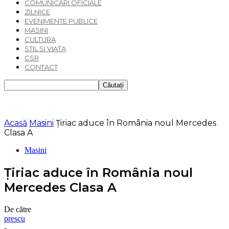
COMUNICARI OFICIALE
ZILNICE
EVENIMENTE PUBLICE
MASINI
CULTURA
STIL SI VIATA
CSR
CONTACT
Acasă
Masini
Țiriac aduce în România noul Mercedes
Clasa A
Masini
Țiriac aduce în România noul
Mercedes Clasa A
De către
prescu
-