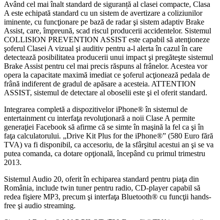
Având cel mai înalt standard de siguranță al clasei compacte, Clasa
A este echipată standard cu un sistem de avertizare a coliziunilor
iminente, cu funcţionare pe bază de radar şi sistem adaptiv Brake
Assist, care, împreună, scad riscul producerii accidentelor. Sistemul
COLLISION PREVENTION ASSIST este capabil să atenţioneze
şoferul Clasei A vizual şi auditiv pentru a-l alerta în cazul în care
detectează posibilitatea producerii unui impact şi pregăteşte sistemul
Brake Assist pentru cel mai precis răspuns al frânelor. Acestea vor
opera la capacitate maximă imediat ce şoferul acţionează pedala de
frână indiferent de gradul de apăsare a acesteia. ATTENTION
ASSIST, sistemul de detectare al oboselii este şi el oferit standard.
Integrarea completă a dispozitivelor iPhone® în sistemul de
entertainment cu interfaţa revoluţionară a noii Clase A permite
generaţiei Facebook să afirme că se simte în maşină la fel ca şi în
faţa calculatorului. „Drive Kit Plus for the iPhone®” (580 Euro fără
TVA) va fi disponibil, ca accesoriu, de la sfârşitul acestui an şi se va
putea comanda, ca dotare opţională, începând cu primul trimestru
2013.
Sistemul Audio 20, oferit în echiparea standard pentru piaţa din
România, include twin tuner pentru radio, CD-player capabil să
redea fişiere MP3, precum şi interfaţa Bluetooth® cu funcţii hands-
free şi audio streaming.