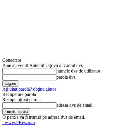
Conectare
Bine ați venit! Autentificați-vă in contul dvs
numele dvs de utilizator
parola dvs
Ați uitat parola? obține ajutor
Recuperare parola
Recuperați-vă parola
adresa dvs de email
O parola va fi trimisă pe adresa dvs de email.
www.PRescu.ro