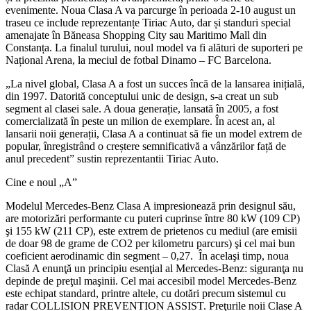
evenimente.
Noua Clasa A va parcurge în perioada 2-10 august un
traseu ce include reprezentanțe Tiriac Auto, dar și standuri special
amenajate în Băneasa Shopping City sau Maritimo Mall din
Constanța. La finalul turului, noul model va fi alături de suporteri pe
Național Arena, la meciul de fotbal Dinamo – FC Barcelona.
„La nivel global, Clasa A a fost un succes încă de la lansarea inițială,
din 1997. Datorită conceptului unic de design, s-a creat un sub
segment al clasei sale. A doua generație, lansată în 2005, a fost
comercializată în peste un milion de exemplare. În acest an, al
lansarii noii generații, Clasa A a continuat să fie un model extrem de
popular, înregistrând o creștere semnificativă a vânzărilor față de
anul precedent” sustin reprezentantii Tiriac Auto.
Cine e noul „A”
Modelul Mercedes-Benz Clasa A impresionează prin designul său,
are motorizări performante cu puteri cuprinse între 80 kW (109 CP)
şi 155 kW (211 CP), este extrem de prietenos cu mediul (are emisii
de doar 98 de grame de CO2 per kilometru parcurs) şi cel mai bun
coeficient aerodinamic din segment – 0,27. În acelaşi timp, noua
Clasă A enunţă un principiu esenţial al Mercedes-Benz: siguranţa nu
depinde de preţul maşinii. Cel mai accesibil model Mercedes-Benz
este echipat standard, printre altele, cu dotări precum sistemul cu
radar COLLISION PREVENTION ASSIST. Preţurile noii Clase A