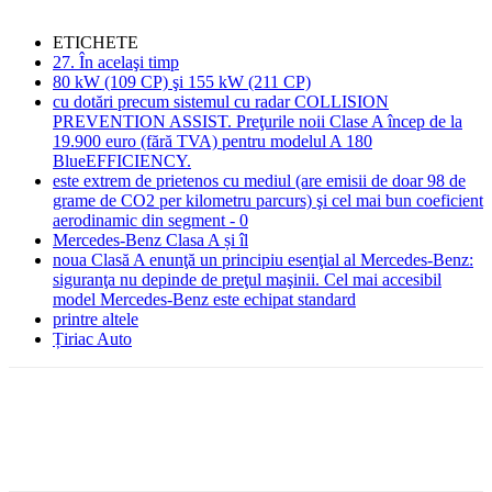
ETICHETE
27. În acelaşi timp
80 kW (109 CP) şi 155 kW (211 CP)
cu dotări precum sistemul cu radar COLLISION
PREVENTION ASSIST. Preţurile noii Clase A încep de la
19.900 euro (fără TVA) pentru modelul A 180
BlueEFFICIENCY.
este extrem de prietenos cu mediul (are emisii de doar 98 de
grame de CO2 per kilometru parcurs) şi cel mai bun coeficient
aerodinamic din segment - 0
Mercedes-Benz Clasa A și îl
noua Clasă A enunţă un principiu esenţial al Mercedes-Benz:
siguranţa nu depinde de preţul maşinii. Cel mai accesibil
model Mercedes-Benz este echipat standard
printre altele
Țiriac Auto