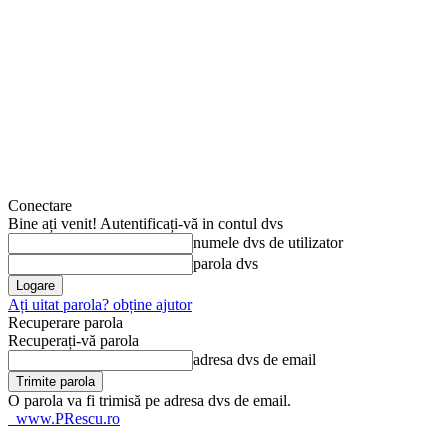
Conectare
Bine ați venit! Autentificați-vă in contul dvs
numele dvs de utilizator
parola dvs
Ați uitat parola? obține ajutor
Recuperare parola
Recuperați-vă parola
adresa dvs de email
O parola va fi trimisă pe adresa dvs de email.
www.PRescu.ro