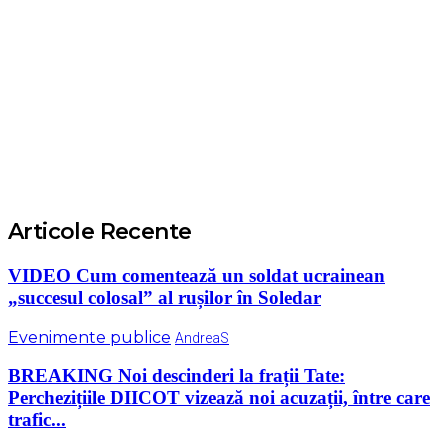
Articole Recente
VIDEO Cum comentează un soldat ucrainean
„succesul colosal” al rușilor în Soledar
Evenimente publice
AndreaS
BREAKING Noi descinderi la frații Tate:
Perchezițiile DIICOT vizează noi acuzații, între care
trafic...