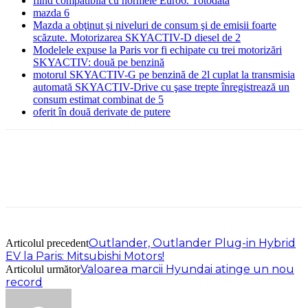
fiind compatibilă cu normele Euro6. Totodată
mazda 6
Mazda a obţinut şi niveluri de consum şi de emisii foarte
scăzute. Motorizarea SKYACTIV-D diesel de 2
Modelele expuse la Paris vor fi echipate cu trei motorizări
SKYACTIV: două pe benzină
motorul SKYACTIV-G pe benzină de 2l cuplat la transmisia
automată SKYACTIV-Drive cu şase trepte înregistrează un
consum estimat combinat de 5
oferit în două derivate de putere
Outlander, Outlander Plug-in Hybrid
Articolul precedent
EV la Paris: Mitsubishi Motors!
Valoarea marcii Hyundai atinge un nou
Articolul următor
record