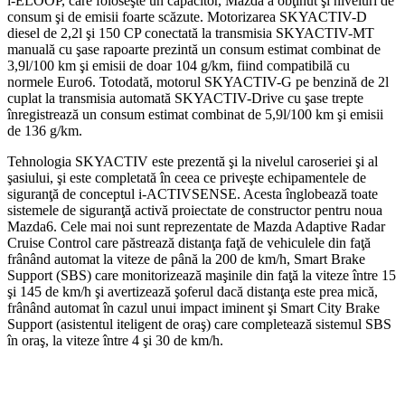
i-ELOOP, care foloseşte un capacitor, Mazda a obţinut şi niveluri de
consum şi de emisii foarte scăzute. Motorizarea SKYACTIV-D
diesel de 2,2l şi 150 CP conectată la transmisia SKYACTIV-MT
manuală cu şase rapoarte prezintă un consum estimat combinat de
3,9l/100 km şi emisii de doar 104 g/km, fiind compatibilă cu
normele Euro6. Totodată, motorul SKYACTIV-G pe benzină de 2l
cuplat la transmisia automată SKYACTIV-Drive cu şase trepte
înregistrează un consum estimat combinat de 5,9l/100 km şi emisii
de 136 g/km.
Tehnologia SKYACTIV este prezentă şi la nivelul caroseriei şi al
şasiului, şi este completată în ceea ce priveşte echipamentele de
siguranţă de conceptul i-ACTIVSENSE. Acesta înglobează toate
sistemele de siguranţă activă proiectate de constructor pentru noua
Mazda6. Cele mai noi sunt reprezentate de Mazda Adaptive Radar
Cruise Control care păstrează distanţa faţă de vehiculele din faţă
frânând automat la viteze de până la 200 de km/h, Smart Brake
Support (SBS) care monitorizează maşinile din faţă la viteze între 15
şi 145 de km/h şi avertizează şoferul dacă distanţa este prea mică,
frânând automat în cazul unui impact iminent şi Smart City Brake
Support (asistentul iteligent de oraş) care completează sistemul SBS
în oraş, la viteze între 4 şi 30 de km/h.