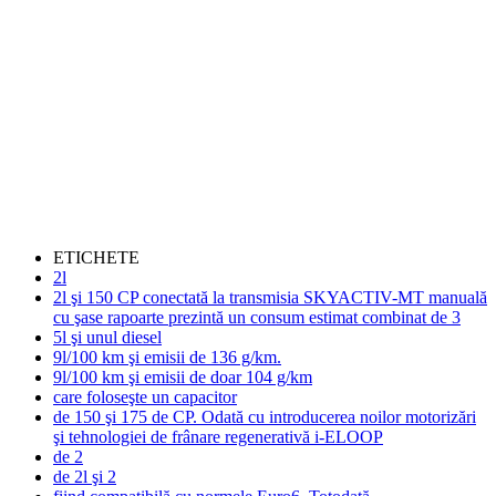
ETICHETE
2l
2l şi 150 CP conectată la transmisia SKYACTIV-MT manuală
cu şase rapoarte prezintă un consum estimat combinat de 3
5l şi unul diesel
9l/100 km şi emisii de 136 g/km.
9l/100 km şi emisii de doar 104 g/km
care foloseşte un capacitor
de 150 şi 175 de CP. Odată cu introducerea noilor motorizări
şi tehnologiei de frânare regenerativă i-ELOOP
de 2
de 2l şi 2