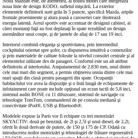
Noua Mazda6 este, de asemenea, al doilea model care integrează
noua linie de design KODO, sufletul mişcării. La exterior
elementele definitorii sunt grila în 5 puncte, specifică Mazda, aripile
frontale proeminente şi alura joasă a caroseriei care ilustrează
energia latentă. Aerul sportiv este accentuat de designul cabinei, ai
cărei montanţi faţă au fost deplasaţi în spate rezultând un design
asemănător unui coupe, şi de jantele de aliaj de 17 sau 19 inci.
Interiorul combină eleganţa şi sportivitatea, prin intermediul
cockpitului orientat spre şofer, cu dispunerea intuitivă a comenzilor
şi prin materialele de calitate folosite la nivelul consolei centrale şi al
elementelor utilizate des de pasageri. Confortul este un alt atribut
definitoriu al interiorului. Ampatamentul de 2.830 mm, unul dintre
cele mai mari din segment, a permis obţinerea unuia dintre cele mai
mari spaţii din clasă pentru pasagerii din spate. Ocupanţii
habitaclului vor avea la dispoziţie şi o listă lungă de echipamente de
infotainment care poate include opţional un ecran tactil de 5,8 inci,
sistemul audio BOSE cu 11 difuzoare, sistemul de navigaţie cu
tehnologie TomTom, commanderul de pe consola mediană şi
conectivitate iPod®, USB şi Bluetooth®.
Modelele expuse la Paris vor fi echipate cu trei motorizări
SKYACTIV: două pe benzină, de 2l şi 2,5l şi unul diesel, de 2,2l,
oferit în două derivate de putere, de 150 şi 175 de CP. Odată cu
introducerea noilor motorizări şi tehnologiei de frânare regenerativă