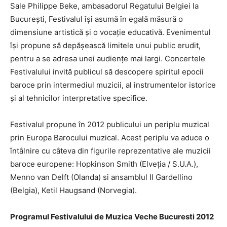
Sale Philippe Beke, ambasadorul Regatului Belgiei la
Bucureşti, Festivalul îşi asumă în egală măsură o
dimensiune artistică şi o vocaţie educativă. Evenimentul
îşi propune să depăşească limitele unui public erudit,
pentru a se adresa unei audienţe mai largi. Concertele
Festivalului invită publicul să descopere spiritul epocii
baroce prin intermediul muzicii, al instrumentelor istorice
şi al tehnicilor interpretative specifice.
Festivalul propune în 2012 publicului un periplu muzical
prin Europa Barocului muzical. Acest periplu va aduce o
întâlnire cu câteva din figurile reprezentative ale muzicii
baroce europene: Hopkinson Smith (Elveția / S.U.A.),
Menno van Delft (Olanda) si ansamblul Il Gardellino
(Belgia), Ketil Haugsand (Norvegia).
Programul Festivalului de Muzica Veche Bucuresti 2012