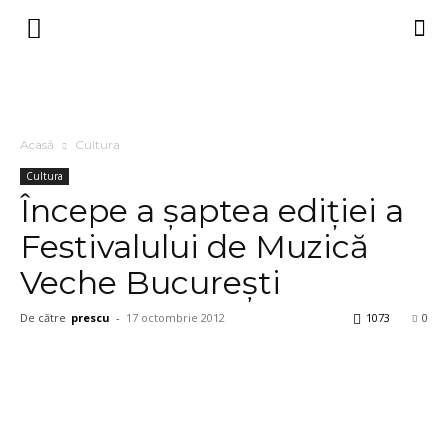
Acasă
Cultura
Cultura
Începe a șaptea ediției a
Festivalului de Muzică
Veche Bucureşti
De către
prescu
-
17 octombrie 2012
1073
0