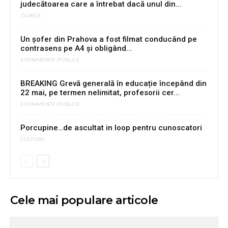
judecătoarea care a întrebat dacă unul din...
ZILNICE
Un șofer din Prahova a fost filmat conducând pe
contrasens pe A4 și obligând...
EVENIMENTE PUBLICE
BREAKING Grevă generală în educație începând din
22 mai, pe termen nelimitat, profesorii cer...
EVENIMENTE PUBLICE
Porcupine…de ascultat in loop pentru cunoscatori
CULTURA
Cele mai populare articole