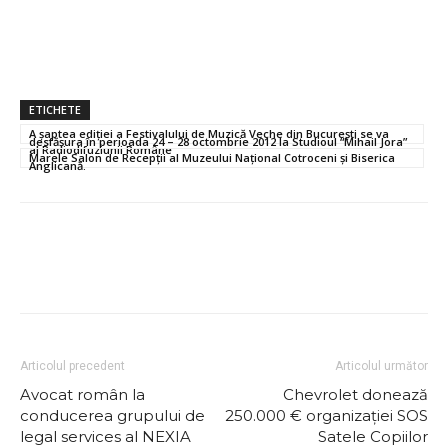
ETICHETE
A șaptea ediției a Festivalului de Muzică Veche din Bucureşti se va
desfăşura în perioada 24 – 28 octombrie 2012 la Studioul “Mihail Jora”
al Radiodifuziunii Române
Marele Salon de Recepții al Muzeului Naţional Cotroceni și Biserica
Anglicană.
Articolul precedent
Articolul următor
Avocat român la
Chevrolet donează
conducerea grupului de
250.000 € organizaţiei SOS
legal services al NEXIA
Satele Copiilor