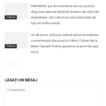
PREMIERĂ: pe 16 noiembrie are loc primul
târg educațional dedicat liceelor de elită din
străinătate. Zeci de licee internaționale de
Cultura
top vin la București...
Un director al Royal United Services Institute
comentează discursul lui Viktor Orban de la
Băile Tușnad: Puține guverne ar permite așa
Cultura
ceva
LĂSAȚI UN MESAJ