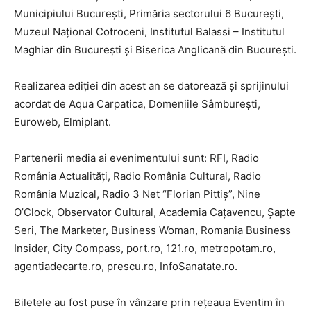
Municipiului Bucureşti, Primăria sectorului 6 București,
Muzeul Naţional Cotroceni, Institutul Balassi – Institutul
Maghiar din Bucureşti și Biserica Anglicană din București.
Realizarea ediţiei din acest an se datorează şi sprijinului
acordat de Aqua Carpatica, Domeniile Sâmbureşti,
Euroweb, Elmiplant.
Partenerii media ai evenimentului sunt: RFI, Radio
România Actualităţi, Radio România Cultural, Radio
România Muzical, Radio 3 Net “Florian Pittiș”, Nine
O’Clock, Observator Cultural, Academia Caţavencu, Şapte
Seri, The Marketer, Business Woman, Romania Business
Insider, City Compass, port.ro, 121.ro, metropotam.ro,
agentiadecarte.ro, prescu.ro, InfoSanatate.ro.
Biletele au fost puse în vânzare prin reţeaua Eventim în