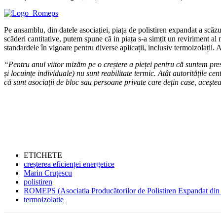
Pe ansamblu, din datele asociației, piața de polistiren expandat a scăz
scăderi cantitative, putem spune că in piața s-a simțit un reviriment al
standardele în vigoare pentru diverse aplicații, inclusiv termoizolații
“Pentru anul viitor mizăm pe o creștere a pieței pentru că suntem pres
și locuințe individuale) nu sunt reabilitate termic. Atât autoritățile ce
că sunt asociații de bloc sau persoane private care dețin case, aceșt
ETICHETE
creșterea eficienței energetice
Marin Cruțescu
polistiren
ROMEPS (Asociatia Producătorilor de Polistiren Expandat di
termoizolatie