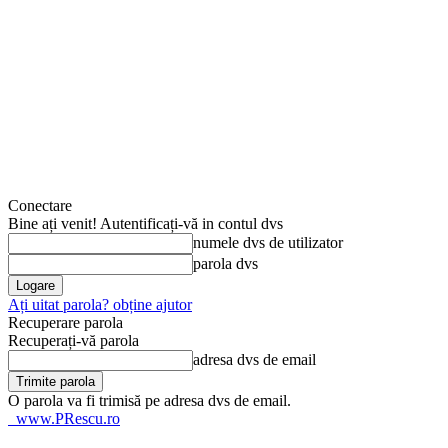
Conectare
Bine ați venit! Autentificați-vă in contul dvs
numele dvs de utilizator
parola dvs
Ați uitat parola? obține ajutor
Recuperare parola
Recuperați-vă parola
adresa dvs de email
O parola va fi trimisă pe adresa dvs de email.
www.PRescu.ro