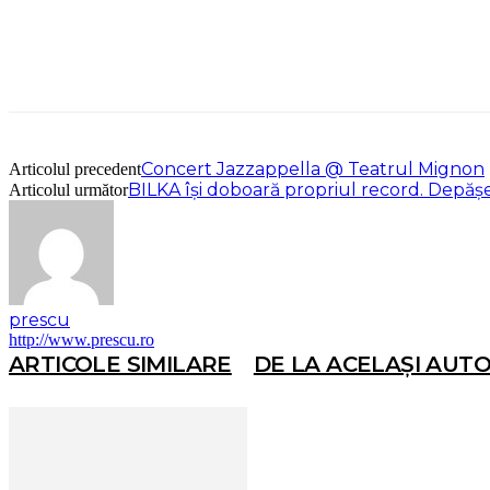
Concert Jazzappella @ Teatrul Mignon
Articolul precedent
BILKA își doboară propriul record. Depăș
Articolul următor
prescu
http://www.prescu.ro
ARTICOLE SIMILARE
DE LA ACELAȘI AUT