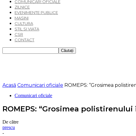
COMUNICARI OFICIALE
ZILNICE
EVENIMENTE PUBLICE
MASINI
CULTURA
STIL SI VIATA
CSR
CONTACT
Acasă
Comunicari oficiale
ROMEPS: “Grosimea polistirenul
Comunicari oficiale
ROMEPS: “Grosimea polistirenului în
De către
prescu
-