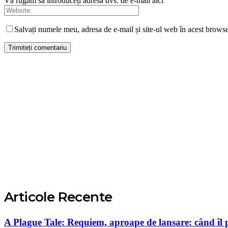
Vă rugăm să introduceți adresa dvs. de e-mail aici
Salvați numele meu, adresa de e-mail și site-ul web în acest browse
Articole Recente
A Plague Tale: Requiem, aproape de lansare: când îl poț