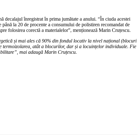
ă decalajul înregistrat în prima jumătate a anului. “În ciuda acestei
re de până la 20 de procente a consumului de polistiren recomandat de
 spre folosirea corectă a materialelor”, menționează Marin Cruțescu.
etică și mai ales că 90% din fondul locativ la nivel național (blocuri
e termoizolarea, atât a blocurilor, dar și a locuințelor individuale. Fie
 reabilitare”, mai adaugă Marin Cruțescu.