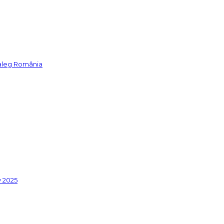
 aleg România
y 2025