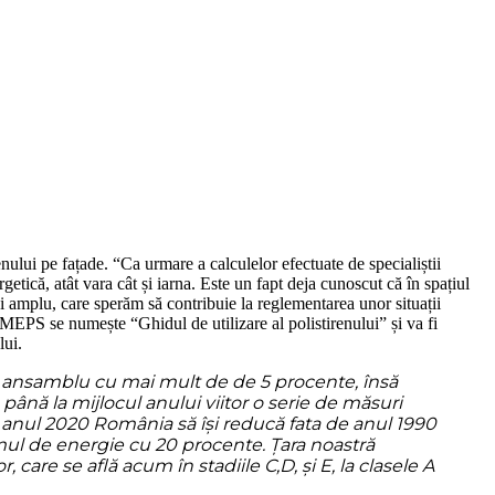
ului pe fațade. “Ca urmare a calculelor efectuate de specialiștii
tică, atât vara cât și iarna. Este un fapt deja cunoscut că în spațiul
i amplu, care sperăm să contribuie la reglementarea unor situații
EPS se numește “Ghidul de utilizare al polistirenului” și va fi
lui.
 pe ansamblu cu mai mult de de 5 procente, însă
 până la mijlocul anului viitor o serie de măsuri
nul 2020 România să își reducă fata de anul 1990
ul de energie cu 20 procente. Țara noastră
, care se află acum în stadiile C,D, și E, la clasele A