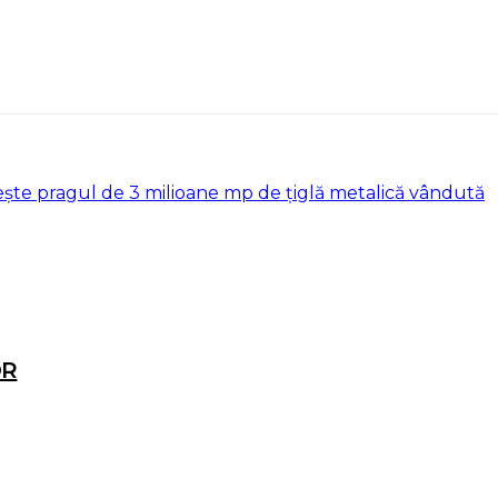
ește pragul de 3 milioane mp de țiglă metalică vândută
OR