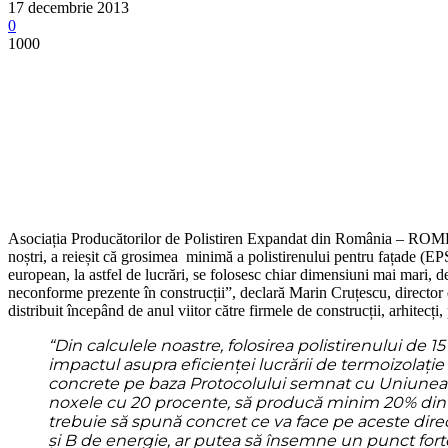
17 decembrie 2013
0
1000
Asociația Producătorilor de Polistiren Expandat din România – ROMEPS a
noștri, a reieșit că grosimea minimă a polistirenului pentru fațade (EPS
european, la astfel de lucrări, se folosesc chiar dimensiuni mai mari,
neconforme prezente în construcții”, declară Marin Cruțescu, director
distribuit începând de anul viitor către firmele de construcții, arhitecți,
“Din calculele noastre, folosirea polistirenului de
impactul asupra eficienței lucrării de termoizolație
concrete pe baza Protocolului semnat cu Uniunea 
noxele cu 20 procente, să producă minim 20% din e
trebuie să spună concret ce va face pe aceste direcții,
și B de energie, ar putea să însemne un punct fort