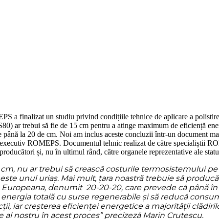
 finalizat un studiu privind condițiile tehnice de aplicare a polistiren
80) ar trebui să fie de 15 cm pentru a atinge maximum de eficiență energe
 de până la 20 de cm. Noi am inclus aceste concluzii într-un document ma
 executiv ROMEPS. Documentul tehnic realizat de către specialiștii ROM
 producători și, nu în ultimul rând, către organele reprezentative ale statu
 15 cm, nu ar trebui să crească costurile termosistemului
 este unul uriaș. Mai mult, țara noastră trebuie să producă
Europeana, denumit 20-20-20, care prevede că până în a
nergia totală cu surse regenerabile și să reducă consum
 iar creșterea eficienței energetice a majorității clădirilor
e al nostru în acest proces” precizeză Marin Cruțescu.