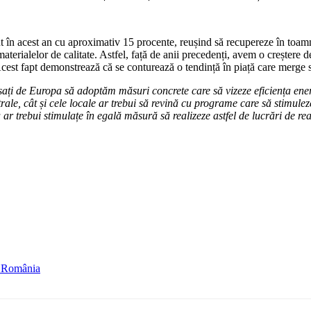
ut în acest an cu aproximativ 15 procente, reușind să recupereze în toamn
 materialelor de calitate. Astfel, față de anii precedenți, avem o crește
. Acest fapt demonstrează că se conturează o tendință în piață care merge
ați de Europa să adoptăm măsuri concrete care să vizeze eficiența energ
ntrale, cât și cele locale ar trebui să revină cu programe care să stimulez
ea ar trebui stimulațe în egală măsură să realizeze astfel de lucrări de
n România