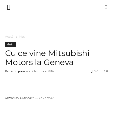
Acasă
Masini
Masini
Cu ce vine Mitsubishi
Motors la Geneva
De către
prescu
-
2 februarie 2016
565
0
Mitsubishi-Outlander-2.2-DI-D-4WD