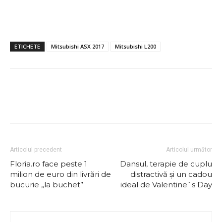
ETICHETE
Mitsubishi ASX 2017
Mitsubishi L200
Articolul precedent
Articolul următor
Floria.ro face peste 1
Dansul, terapie de cuplu
milion de euro din livrări de
distractivă și un cadou
bucurie „la buchet”
ideal de Valentine`s Day