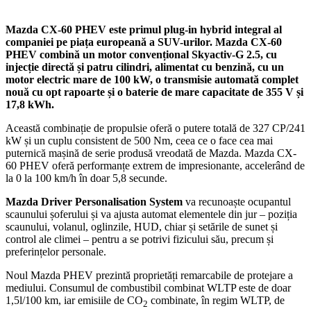
Mazda CX-60 PHEV este primul plug-in hybrid integral al
companiei pe piața europeană a SUV-urilor. Mazda CX-60
PHEV combină un motor convențional Skyactiv-G 2.5, cu
injecție directă și patru cilindri, alimentat cu benzină, cu un
motor electric mare de 100 kW, o transmisie automată complet
nouă cu opt rapoarte și o baterie de mare capacitate de 355 V și
17,8 kWh.
Această combinație de propulsie oferă o putere totală de 327 CP/241
kW și un cuplu consistent de 500 Nm, ceea ce o face cea mai
puternică mașină de serie produsă vreodată de Mazda. Mazda CX-
60 PHEV oferă performanțe extrem de impresionante, accelerând de
la 0 la 100 km/h în doar 5,8 secunde.
Mazda Driver Personalisation System
va recunoaște ocupantul
scaunului șoferului și va ajusta automat elementele din jur – poziția
scaunului, volanul, oglinzile, HUD, chiar și setările de sunet și
control ale climei – pentru a se potrivi fizicului său, precum și
preferințelor personale.
Noul Mazda PHEV prezintă proprietăți remarcabile de protejare a
mediului. Consumul de combustibil combinat WLTP este de doar
1,5l/100 km, iar emisiile de CO
combinate, în regim WLTP, de
2