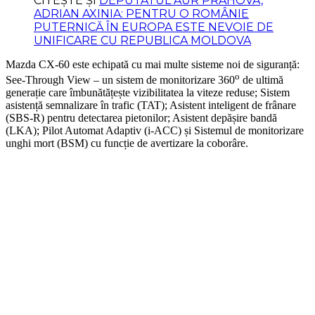
CITEȘTE ȘI
DEPUTATUL AUR PRAHOVA,
ADRIAN AXINIA: PENTRU O ROMÂNIE
PUTERNICĂ ÎN EUROPA ESTE NEVOIE DE
UNIFICARE CU REPUBLICA MOLDOVA
Mazda CX-60 este echipată cu mai multe sisteme noi de siguranță:
o
See-Through View – un sistem de monitorizare 360
de ultimă
generație care îmbunătățește vizibilitatea la viteze reduse; Sistem
asistență semnalizare în trafic (TAT); Asistent inteligent de frânare
(SBS-R) pentru detectarea pietonilor; Asistent depășire bandă
(LKA); Pilot Automat Adaptiv (i-ACC) și Sistemul de monitorizare
unghi mort (BSM) cu funcție de avertizare la coborâre.