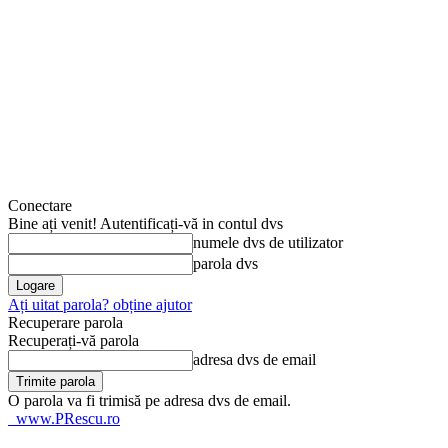
Conectare
Bine ați venit! Autentificați-vă in contul dvs
numele dvs de utilizator
parola dvs
Ați uitat parola? obține ajutor
Recuperare parola
Recuperați-vă parola
adresa dvs de email
O parola va fi trimisă pe adresa dvs de email.
www.PRescu.ro