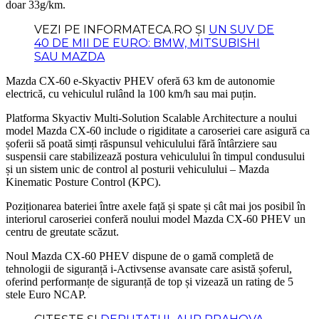
doar 33g/km.
VEZI PE INFORMATECA.RO ȘI
UN SUV DE
40 DE MII DE EURO: BMW, MITSUBISHI
SAU MAZDA
Mazda CX-60 e-Skyactiv PHEV oferă 63 km de autonomie
electrică, cu vehiculul rulând la 100 km/h sau mai puțin.
Platforma Skyactiv Multi-Solution Scalable Architecture a noului
model Mazda CX-60 include o rigiditate a caroseriei care asigură ca
șoferii să poată simți răspunsul vehiculului fără întârziere sau
suspensii care stabilizează postura vehiculului în timpul condusului
și un sistem unic de control al posturii vehiculului – Mazda
Kinematic Posture Control (KPC).
Poziționarea bateriei între axele față și spate și cât mai jos posibil în
interiorul caroseriei conferă noului model Mazda CX-60 PHEV un
centru de greutate scăzut.
Noul Mazda CX-60 PHEV dispune de o gamă completă de
tehnologii de siguranță i-Activsense avansate care asistă șoferul,
oferind performanțe de siguranță de top și vizează un rating de 5
stele Euro NCAP.