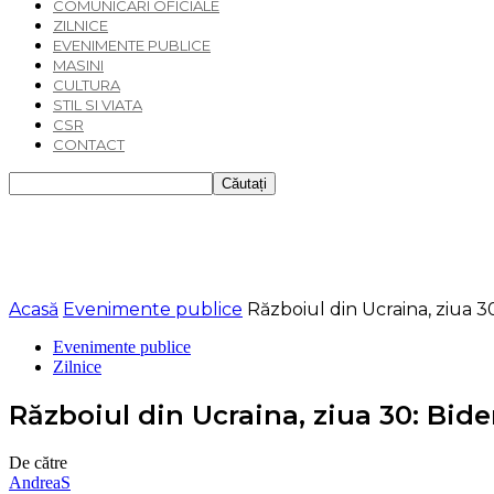
COMUNICARI OFICIALE
ZILNICE
EVENIMENTE PUBLICE
MASINI
CULTURA
STIL SI VIATA
CSR
CONTACT
Acasă
Evenimente publice
Războiul din Ucraina, ziua 
Evenimente publice
Zilnice
Războiul din Ucraina, ziua 30: Bid
De către
AndreaS