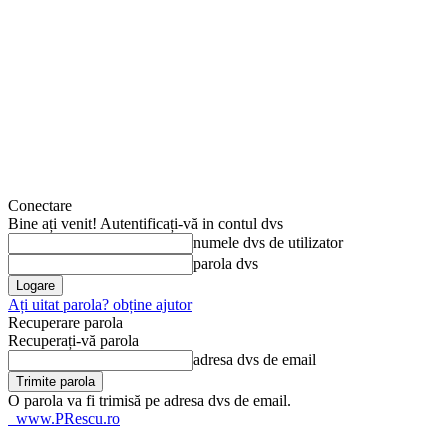
Conectare
Bine ați venit! Autentificați-vă in contul dvs
numele dvs de utilizator
parola dvs
Ați uitat parola? obține ajutor
Recuperare parola
Recuperați-vă parola
adresa dvs de email
O parola va fi trimisă pe adresa dvs de email.
www.PRescu.ro