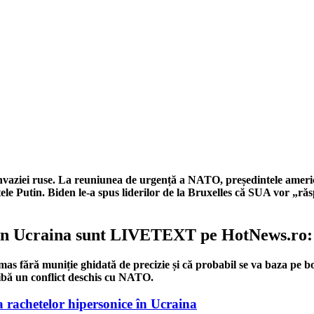
ța invaziei ruse. La reuniunea de urgență a NATO, președintele amer
ntele Putin. Biden le-a spus liderilor de la Bruxelles că SUA vor „r
 din Ucraina sunt LIVETEXT pe HotNews.ro:
as fără muniție ghidată de precizie și că probabil se va baza pe bo
aibă un conflict deschis cu NATO.
a rachetelor hipersonice în Ucraina