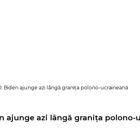
30: Biden ajunge azi lângă granița polono-ucraineană
en ajunge azi lângă granița polono-