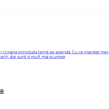
n Ucraina principala temă pe agendă. Cu ce mandat mer
ech, dar sunt și mult mai scumpe
OR