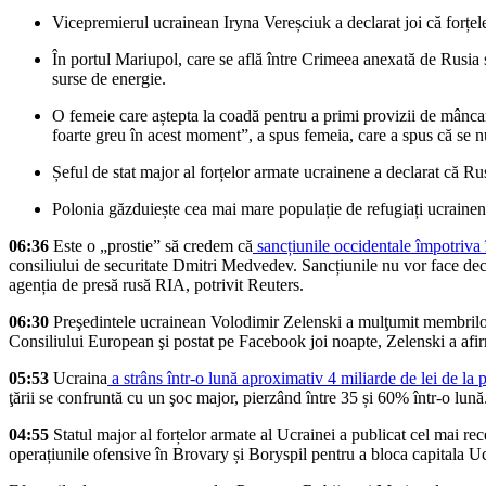
Vicepremierul ucrainean Iryna Vereșciuk a declarat joi că forțele r
În portul Mariupol, care se află între Crimeea anexată de Rusia ș
surse de energie.
O femeie care aștepta la coadă pentru a primi provizii de mâncare
foarte greu în acest moment”, a spus femeia, care a spus că se 
Șeful de stat major al forțelor armate ucrainene a declarat că R
Polonia găzduiește cea mai mare populație de refugiați ucraineni
06:36
Este o „prostie” să credem că
sancțiunile occidentale împotriva 
consiliului de securitate Dmitri Medvedev. Sancțiunile nu vor face dec
agenția de presă rusă RIA, potrivit Reuters.
06:30
Preşedintele ucrainean Volodimir Zelenski a mulţumit membrilo
Consiliului European şi postat pe Facebook joi noapte, Zelenski a afir
05:53
Ucraina
a strâns într-o lună aproximativ 4 miliarde de lei de la p
ţării se confruntă cu un şoc major, pierzând între 35 și 60% într-o lună
04:55
Statul major al forțelor armate al Ucrainei a publicat cel mai re
operațiunile ofensive în Brovary și Boryspil pentru a bloca capitala Ucr