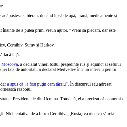
te.
i se adăpostesc subteran, ducând lipsă de apă, hrană, medicamente și
it înainte de a putea primi vreun ajutor. ”Vrem să plecăm, dar este
Kiev, Cernihiv, Sumy și Harkov.
ă facă față.
 la Moscova
, a declarat vineri fostul președinte rus și adjunct al șefului
iei față de autorități, a declarat Medvedev într-un interviu pentru
 dar
a spus că „a fost puţin cam târziu”.
În discursul său adresat
pornească războiul.
trației Prezidențiale din Ucraina. Totodată, el a precizat că economia
it. Nici tentativa de a bloca Cernihiv. „[Rusia] va încerca să reia