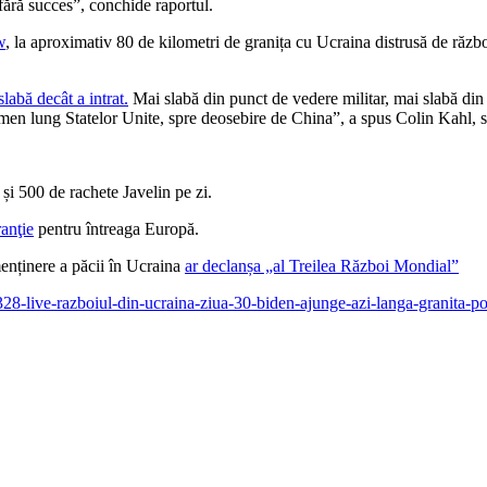
fără succes”, conchide raportul.
w
, la aproximativ 80 de kilometri de granița cu Ucraina distrusă de război
labă decât a intrat.
Mai slabă din punct de vedere militar, mai slabă din
rmen lung Statelor Unite, spre deosebire de China”, a spus Colin Kahl, 
și 500 de rachete Javelin pe zi.
ranţie
pentru întreaga Europă.
nținere a păcii în Ucraina
ar declanșa „al Treilea Război Mondial”
28-live-razboiul-din-ucraina-ziua-30-biden-ajunge-azi-langa-granita-po