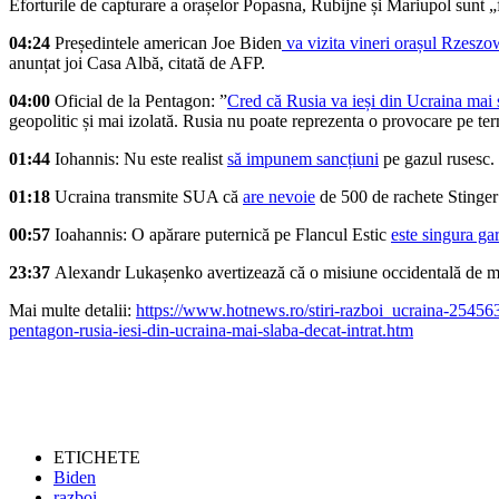
Eforturile de capturare a orașelor Popasna, Rubijne și Mariupol sunt „
04:24
Președintele american Joe Biden
va vizita vineri orașul Rzeszo
anunțat joi Casa Albă, citată de AFP.
04:00
Oficial de la Pentagon: ”
Cred că Rusia va ieși din Ucraina mai s
geopolitic și mai izolată. Rusia nu poate reprezenta o provocare pe te
01:44
Iohannis: Nu este realist
să impunem sancțiuni
pe gazul rusesc.
01:18
Ucraina transmite SUA că
are nevoie
de 500 de rachete Stinger 
00:57
Ioahannis: O apărare puternică pe Flancul Estic
este singura ga
23:37
Alexandr Lukașenko avertizează că o misiune occidentală de me
Mai multe detalii:
https://www.hotnews.ro/stiri-razboi_ucraina-254563
pentagon-rusia-iesi-din-ucraina-mai-slaba-decat-intrat.htm
ETICHETE
Biden
razboi