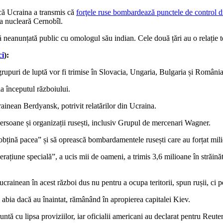
că Ucraina a transmis că
forţele ruse bombardează punctele de control di
ala nucleară Cernobîl.
ă neanunțată public cu omologul său indian. Cele două țări au o relație t
ci
):
upuri de luptă vor fi trimise în Slovacia, Ungaria, Bulgaria și România
a începutul războiului.
rainean Berdyansk, potrivit relatărilor din Ucraina.
persoane și organizații rusești, inclusiv Grupul de mercenari Wagner.
ă obțină pacea” și să oprească bombardamentele rusești care au forțat mi
ațiune specială”, a ucis mii de oameni, a trimis 3,6 milioane în străinăta
rainean în acest război dus nu pentru a ocupa teritorii, spun rușii, ci pe
 abia dacă au înaintat, rămânând în apropierea capitalei Kiev.
runtă cu lipsa proviziilor, iar oficialii americani au declarat pentru Reut