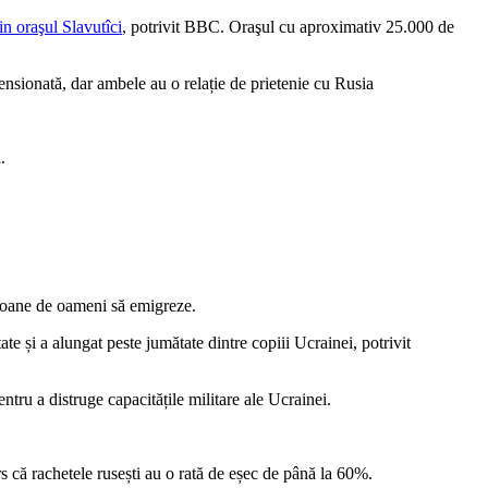
n oraşul Slavutîci
, potrivit BBC. Oraşul cu aproximativ 25.000 de
ensionată, dar ambele au o relație de prietenie cu Rusia
.
lioane de oameni să emigreze.
te și a alungat peste jumătate dintre copiii Ucrainei, potrivit
ntru a distruge capacitățile militare ale Ucrainei.
ers că rachetele rusești au o rată de eșec de până la 60%.