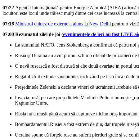
07:22
Agenţia Internaţională pentru Energie Atomică (AIEA) afirmă 
locuitori este locul unde trăiesc mulţi dintre cei care lucrează la centr
07:16
Ministrul chinez de externe a ajuns la New Delhi
pentru o vizit
07:00
Rezumatul zilei de joi (
evenimentele de ieri au fost LIVE ai
La summitul NATO, Jens Stoltenberg a confirmat că patru noi gr
Rusia și Ucraina au avut primul schimb oficial de prizonieri de l
O navă rusească a fost distrusă și alte două avariate în portul uc
Regatul Unit extinde sancțiunile, incluzând pe listă încă 65 de 
Președintele Zelenski a declarat vineri că ucrainenii „trebuie s
Invazia rusă, pe care președintele Vladimir Putin o numește „oper
Națiunilor Unite.
Rusia nu a reușit până acum să captureze niciun oraș important uc
Bombardamentul Rusiei a fost extrem de dur, dar trupele rusești
Ucraina spune că forțele ruse au suferit pierderi grele și se conf