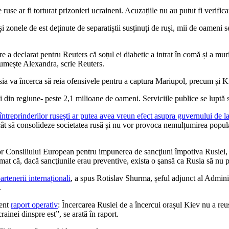
use ar fi torturat prizonieri ucraineni. Acuzațiile nu au putut fi verifica
i zonele de est deținute de separatiștii susținuți de ruși, mii de oamen
 a declarat pentru Reuters că soțul ei diabetic a intrat în comă și a mur
numește Alexandra, scrie Reuters.
usia va încerca să reia ofensivele pentru a captura Mariupol, precum și 
 din regiune- peste 2,1 milioane de oameni. Serviciile publice se luptă s
întreprinderilor rusești ar putea avea vreun efect asupra guvernului de
ât să consolideze societatea rusă și nu vor provoca nemulțumirea populaț
r Consiliului European pentru impunerea de sancţiuni împotiva Rusiei,
mat că, dacă sancţiunile erau preventive, exista o şansă ca Rusia să nu 
artenerii internaționali
, a spus Rotislav Shurma, șeful adjunct al Adminis
.
cent
raport operativ
: Încercarea Rusiei de a încercui orașul Kiev nu a reuș
ainei dinspre est”, se arată în raport.