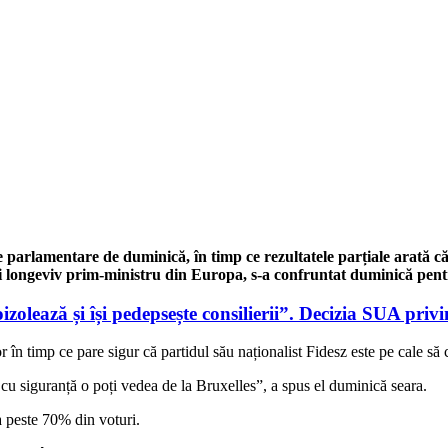
e parlamentare de duminică, în timp ce rezultatele parțiale arată c
longeviv prim-ministru din Europa, s-a confruntat duminică pentru
izolează și își pedepsește consilierii”. Decizia SUA priv
 în timp ce pare sigur că partidul său naționalist Fidesz este pe cale să c
 cu siguranță o poți vedea de la Bruxelles”, a spus el duminică seara.
a peste 70% din voturi.