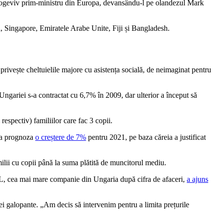
i logeviv prim-ministru din Europa, devansându-l pe olandezul Mark
 Singapore, Emiratele Arabe Unite, Fiji și Bangladesh.
 privește cheltuielile majore cu asistența socială, de neimaginat pentru
ngariei s-a contractat cu 6,7% în 2009, dar ulterior a început să
espectiv) familiilor care fac 3 copii.
sta prognoza
o creștere de 7%
pentru 2021, pe baza căreia a justificat
milii cu copii până la suma plătită de muncitorul mediu.
OL, cea mai mare companie din Ungaria după cifra de afaceri,
a ajuns
ei galopante. „Am decis să intervenim pentru a limita prețurile