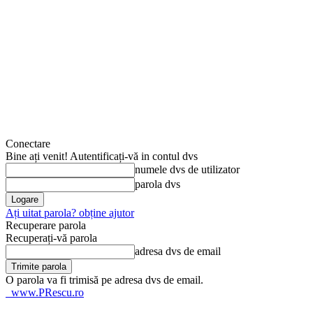
Conectare
Bine ați venit! Autentificați-vă in contul dvs
numele dvs de utilizator
parola dvs
Ați uitat parola? obține ajutor
Recuperare parola
Recuperați-vă parola
adresa dvs de email
O parola va fi trimisă pe adresa dvs de email.
www.PRescu.ro