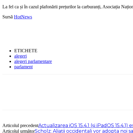
La fel ca și în cazul plafonării prețurilor la carburanți, Asociația Na
Sursă
HotNews
ETICHETE
alegeri
alegeri parlamentare
parlament
Actualizarea iOS 15.4.1 (şi iPadOS 15.4.
Articolul precedent
Scholz: Aliaţii occidentali vor adopta noi
Articolul următor