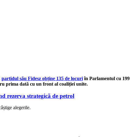
ă
partidul său Fidesz obține 135 de locuri
în Parlamentul cu 199
 prima dată cu un front al coaliției unite.
ind rezerva strategică de petrol
âștige alegerile.