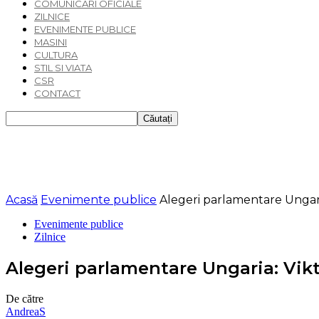
COMUNICARI OFICIALE
ZILNICE
EVENIMENTE PUBLICE
MASINI
CULTURA
STIL SI VIATA
CSR
CONTACT
Acasă
Evenimente publice
Alegeri parlamentare Ungaria
Evenimente publice
Zilnice
Alegeri parlamentare Ungaria: Vikt
De către
AndreaS