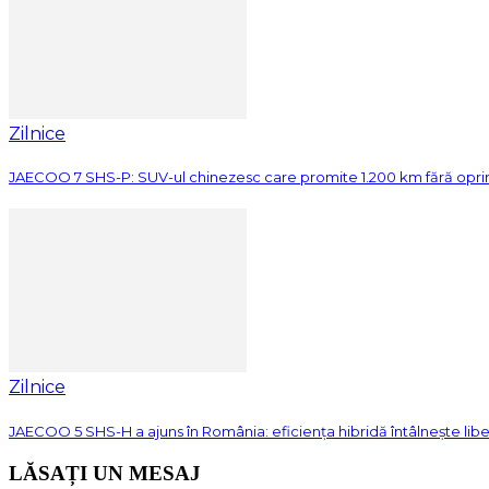
Zilnice
JAECOO 7 SHS-P: SUV-ul chinezesc care promite 1.200 km fără opri
Zilnice
JAECOO 5 SHS-H a ajuns în România: eficiența hibridă întâlnește lib
LĂSAȚI UN MESAJ