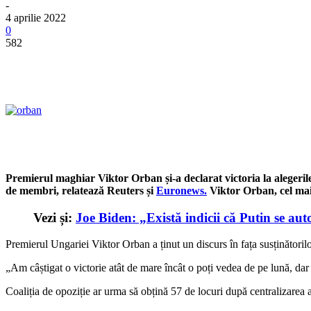
-
4 aprilie 2022
0
582
Premierul maghiar Viktor Orban și-a declarat victoria la alegeril
de membri, relatează Reuters și
Euronews.
Viktor Orban, cel mai 
Vezi și:
Joe Biden: „Există indicii că Putin se auto
Premierul Ungariei Viktor Orban a ținut un discurs în fața susținătorilor
„Am câștigat o victorie atât de mare încât o poți vedea de pe lună, dar
Coaliția de opoziție ar urma să obțină 57 de locuri după centralizarea 