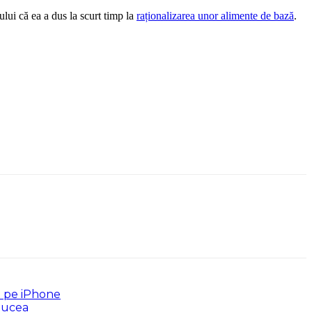
tului că ea a dus la scurt timp la
raționalizarea unor alimente de bază
.
de pe iPhone
 Bucea