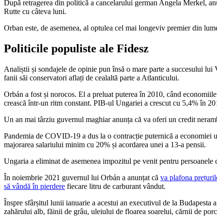
După retragerea din politică a cancelarului german Angela Merkel, anu
Rutte cu câteva luni.
Orban este, de asemenea, al optulea cel mai longeviv premier din lum
Politicile populiste ale Fidesz
Analiștii și sondajele de opinie pun însă o mare parte a succesului lui V
fanii săi conservatori aflați de cealaltă parte a Atlanticului.
Orbán a fost și norocos. El a preluat puterea în 2010, când economiile
crească într-un ritm constant. PIB-ul Ungariei a crescut cu 5,4% în 20
Un an mai târziu guvernul maghiar anunța că va oferi un credit nerambu
Pandemia de COVID-19 a dus la o contracție puternică a economiei un
majorarea salariului minim cu 20% și acordarea unei a 13-a pensii.
Ungaria a eliminat de asemenea impozitul pe venit pentru persoanele cu 
În noiembrie 2021 guvernul lui Orbán a anunțat că
va plafona prețuril
să vândă în pierdere
fiecare litru de carburant vândut.
Înspre sfârșitul lunii ianuarie a acestui an executivul de la Budapesta 
zahărului alb, făinii de grâu, uleiului de floarea soarelui, cărnii de por