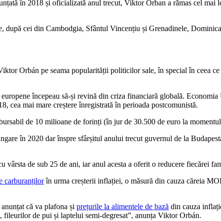
nțată în 2018 și oficializată anul trecut, Viktor Orban a rămas cel ma
e, după cei din Cambodgia, Sfântul Vincențiu și Grenadinele, Dominica,
iktor Orbán pe seama popularității politicilor sale, în special în ceea ce
 europene începeau să-și revină din criza financiară globală. Economia U
18, cea mai mare creștere înregistrată în perioada postcomunistă.
rsabil de 10 milioane de forinți (în jur de 30.500 de euro la momentul r
gare în 2020 dar înspre sfârșitul anului trecut guvernul de la Budape
vârsta de sub 25 de ani, iar anul acesta a oferit o reducere fiecărei fa
e carburanților
în urma creșterii inflației, o măsură din cauza căreia M
a anunțat că va plafona și
prețurile la alimentele de bază
din cauza inflați
c, fileurilor de pui și laptelui semi-degresat”, anunța Viktor Orbán.