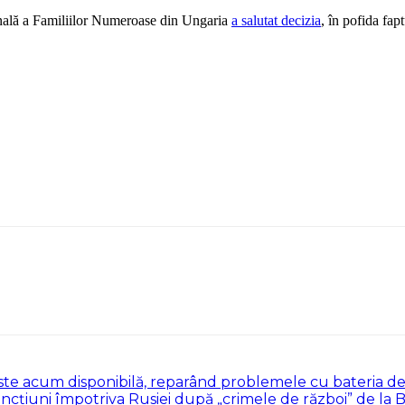
țională a Familiilor Numeroase din Ungaria
a salutat decizia
, în pofida fap
1) este acum disponibilă, reparând problemele cu bateria 
 sancţiuni împotriva Rusiei după „crimele de război” de la