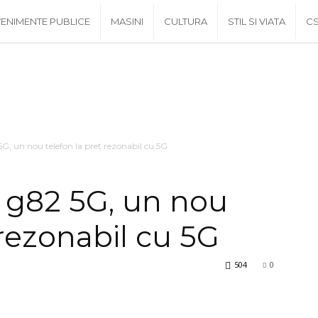
ENIMENTE PUBLICE
MASINI
CULTURA
STIL SI VIATA
C
, un nou telefon la preț rezonabil cu 5G
 g82 5G, un nou
 rezonabil cu 5G
504
0