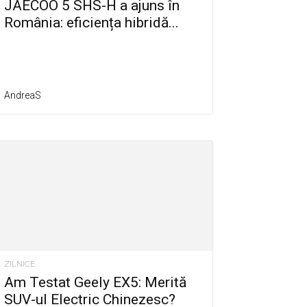
JAECOO 5 SHS-H a ajuns în
România: eficiența hibridă...
AndreaS
ZILNICE
Am Testat Geely EX5: Merită
SUV-ul Electric Chinezesc?