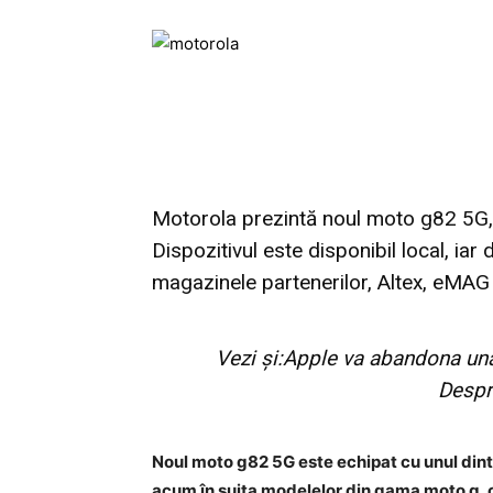
Motorola prezintă noul moto g82 5G,
Dispozitivul este disponibil local, iar 
magazinele partenerilor, Altex, eMAG 
Vezi și:
Apple va abandona una d
Despr
Noul moto g82 5G este echipat cu unul din
acum în suita modelelor din gama moto g, 