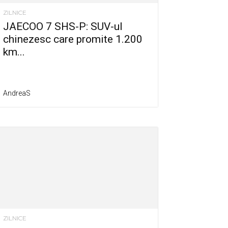
ZILNICE
JAECOO 7 SHS-P: SUV-ul
chinezesc care promite 1.200
km...
AndreaS
ZILNICE