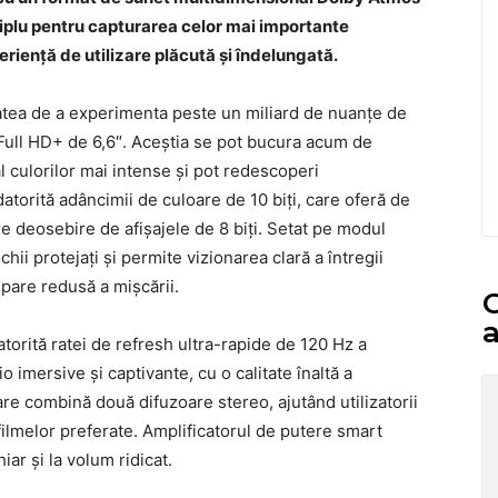
riplu pentru capturarea celor mai importante
riență de utilizare plăcută și îndelungată.
tatea de a experimenta peste un miliard de nuanțe de
 Full HD+ de 6,6″. Aceștia se pot bucura acum de
al culorilor mai intense și pot redescoperi
atorită adâncimii de culoare de 10 biți, care oferă de
re deosebire de afișajele de 8 biți. Setat pe modul
hii protejați și permite vizionarea clară a întregii
mpare redusă a mișcării.
C
a
atorită ratei de refresh ultra-rapide de 120 Hz a
o imersive și captivante, cu o calitate înaltă a
re combină două difuzoare stereo, ajutând utilizatorii
filmelor preferate. Amplificatorul de putere smart
ar și la volum ridicat.