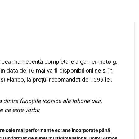
 cea mai recentă completare a gamei moto g.
din data de 16 mai va fi disponibil online și în
și Flanco, la prețul recomandat de 1599 lei.
intre funcțiile iconice ale Iphone-ului.
e ce este vorba
tre cele mai performante ecrane încorporate până
cu un format de sunet multidimensional Dolby Atmos