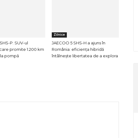
Zilnice
SHS-P: SUV-ul
JAECOO 5 SHS-H a ajuns în
care promite 1.200 km
România: eficiența hibridă
e la pompă
întâlnește libertatea de a explora