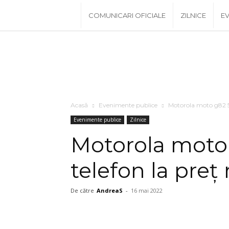
www.PRescu.ro
COMUNICARI OFICIALE
ZILNICE
EV
Acasă
Evenimente publice
Motorola moto g82 5G
Evenimente publice
Zilnice
Motorola moto
telefon la preț
De către
AndreaS
-
16 mai 2022