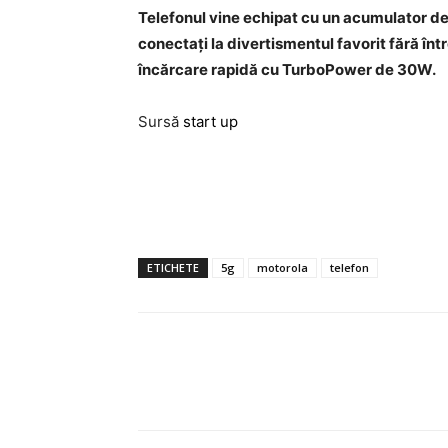
Telefonul vine echipat cu un acumulator de 
conectați la divertismentul favorit fără între
încărcare rapidă cu TurboPower de 30W.
Sursă
start up
ETICHETE
5g
motorola
telefon