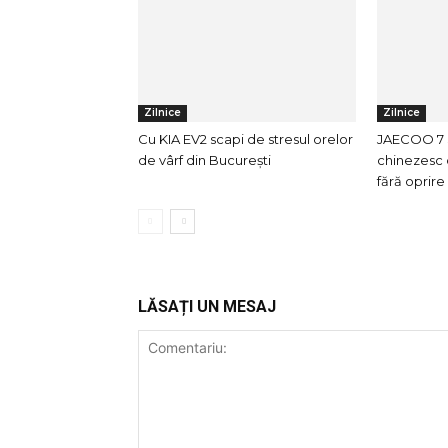
Zilnice
Zilnice
Cu KIA EV2 scapi de stresul orelor
JAECOO 7 
de vârf din București
chinezesc 
fără oprir
LĂSAȚI UN MESAJ