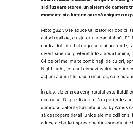
și difuzoare stereo, un sistem de camere t
momente și o baterie care să asigure o expe
Moto g82 5G le aduce utilizatorilor posibili
culori realiste, cu ajutorul ecranului pOLED
contrastul infinit al negrului mai profund și 
divertismentul preferat într-o nouă lumină, d
64 de ori mai multe combinații de culori, sp
Night Light, ecranul dispozitivului menține oc
acțiuni a unui film sau a unui joc, cu o esto
În plus, vizionarea conținutului este fluidă d
ecranului. Dispozitivul oferă experiențe audi
sunetului datorită formatului Dolby Atmos ca
să descopere detalii unice ale melodiilor și 
aduce o clarite impresionantă a sunetului, chi