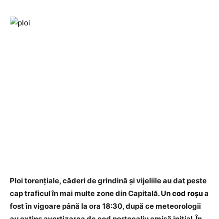
Ploi torențiale, căderi de grindină și vijeliile au dat peste
cap traficul în mai multe zone din Capitală. Un
cod roșu
a
fost în vigoare până la ora 18:30, după ce meteorologii
au extins avertizarea de cod portocaliu emisă inițial. În