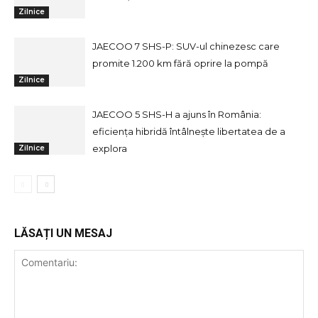
Zilnice
JAECOO 7 SHS-P: SUV-ul chinezesc care
promite 1.200 km fără oprire la pompă
Zilnice
JAECOO 5 SHS-H a ajuns în România:
eficiența hibridă întâlnește libertatea de a
explora
Zilnice
LĂSAȚI UN MESAJ