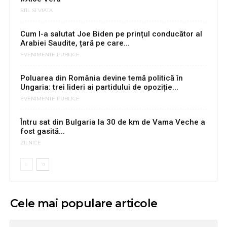
STIL SI VIATA
Cum l-a salutat Joe Biden pe prințul conducător al
Arabiei Saudite, țară pe care...
EVENIMENTE PUBLICE
Poluarea din România devine temă politică în
Ungaria: trei lideri ai partidului de opoziție...
EVENIMENTE PUBLICE
Întru sat din Bulgaria la 30 de km de Vama Veche a
fost gasită...
ZILNICE
Cele mai populare articole