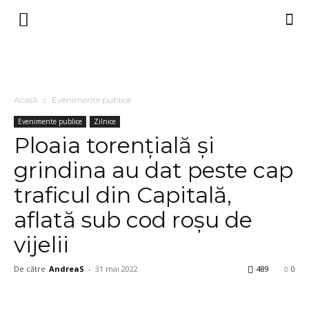
Acasă
Evenimente publice
Evenimente publice
Zilnice
Ploaia torențială și
grindina au dat peste cap
traficul din Capitală,
aflată sub cod roșu de
vijelii
De către
AndreaS
-
31 mai 2022
489
0