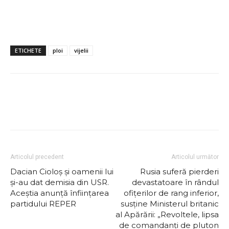
ETICHETE
ploi
vijelii
Articolul precedent
Articolul următor
Dacian Cioloș și oamenii lui
Rusia suferă pierderi
și-au dat demisia din USR.
devastatoare în rândul
Aceștia anunță înființarea
ofițerilor de rang inferior,
partidului REPER
susține Ministerul britanic
al Apărării: „Revoltele, lipsa
de comandanți de pluton