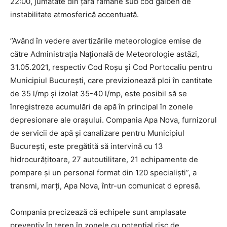
22:00, jumătate din țară rămâne sub cod galben de
instabilitate atmosferică accentuată.
”Având în vedere avertizările meteorologice emise de
către Administraţia Naţională de Meteorologie astăzi,
31.05.2021, respectiv Cod Roşu şi Cod Portocaliu pentru
Municipiul Bucureşti, care previzionează ploi în cantitate
de 35 l/mp şi izolat 35-40 l/mp, este posibil să se
înregistreze acumulări de apă în principal în zonele
depresionare ale oraşului. Compania Apa Nova, furnizorul
de servicii de apă şi canalizare pentru Municipiul
Bucureşti, este pregătită să intervină cu 13
hidrocurăţitoare, 27 autoutilitare, 21 echipamente de
pompare şi un personal format din 120 specialişti”, a
transmi, marţi, Apa Nova, într-un comunicat d epresă.
Compania precizează că echipele sunt amplasate
preventiv în teren în zonele cu potenţial risc de