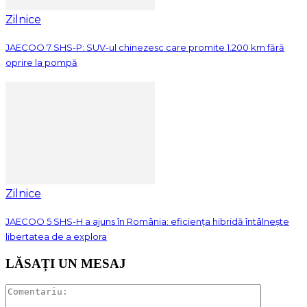
Zilnice
JAECOO 7 SHS-P: SUV-ul chinezesc care promite 1.200 km fără
oprire la pompă
Zilnice
JAECOO 5 SHS-H a ajuns în România: eficiența hibridă întâlnește
libertatea de a explora
LĂSAȚI UN MESAJ