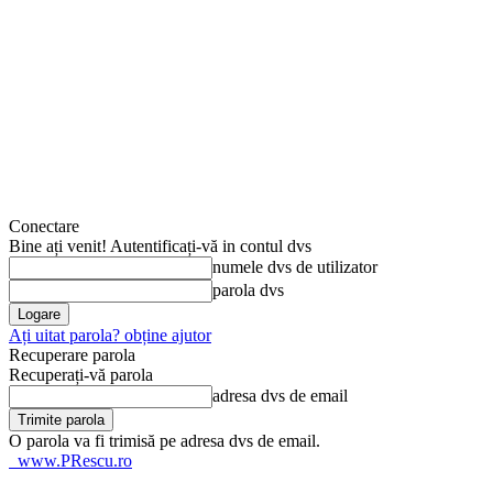
Conectare
Bine ați venit! Autentificați-vă in contul dvs
numele dvs de utilizator
parola dvs
Ați uitat parola? obține ajutor
Recuperare parola
Recuperați-vă parola
adresa dvs de email
O parola va fi trimisă pe adresa dvs de email.
www.PRescu.ro