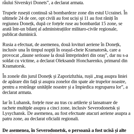
râului Siverskyi Donets”, a declarat armata.
Trupele rusești continuă să bombardeze zone din estul Ucrainei. În
ultimele 24 de ore, opt civili au fost uciși și 11 au fost răniți în
regiunea Donețk, după ce forțele ruse au bombardat 15 zone, se
arată într-un bilanț al administrațiilor militaro-civile regionale,
publicat duminică.
Rusia a efectuat, de asemenea, două lovituri aeriene în Donețk,
inclusiv una în timpul nopții în orașul-cheie Kramatorsk, care a
provocat „daune serioase la două întreprinderi din oraș”, dar nu s-a
soldat cu victime, a declarat Oleksandr Honcharenko, primarul din
Kramatorsk.
În zonele din jurul Donețk și Zaporizhzhia, rușii „trag asupra liniei
de apărare din față și asupra zonelor din spate ale trupelor noastre,
pentru a restrânge unitățile noastre și a împiedica regruparea lor”, a
declarat armata.
Iar în Luhansk, forțele ruse au tras cu artilerie și lansatoare de
rachete multiple asupra a cinci zone, inclusiv Severodonetsk și
Lysychansk. De asemenea, au fost efectuate atacuri aeriene asupra a
patru zone, au declarat oficialii regionali.
De asemenea, în Severodonetsk, o persoană a fost ucisă și alte