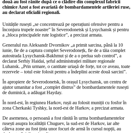
două au fost rănite după ce o clădire din complexul fabricii
chimice Azot a fost avariată de bombardamentele artileriei ruse,
au declarat oficialii regionali.
Unitățile rusești „se concentrează pe operațiuni ofensive pentru a
înconjura trupele noastre” în Severodonetsk și Lysychansk și pentru
a „bloca principalele rute logistice”, a precizat armata.
Generalul rus Aleksandr Dvornikov „a primit sarcina, până la 10
iunie, fie de a captura complet Severodonețk, fie de a tăia complet
autostrada Lysychansk-Bakhmut și de a o prelua sub control”, a
declarat Serhiy Haidai, șeful administrației militare regionale
Luhansk. „Prin urmare, o cantitate uriașă de forțe, tot ce aveau, toate
rezervele – totul este folosit pentru a îndeplini aceste două sarcini”.
În apropiere de Severodonetsk, în orașul Lysychansk, un centru de
ajutor umanitar a fost „complet distrus” de bombardamentele rusești
de duminică, a adăugat Hayday.
În nord-est, în regiunea Harkov, rușii au folosit muniții cu fosfor în
zona Cherkaski Tyshky, la nord-est de Harkov, a precizat armata.
De asemenea, o persoană a fost rănită în urma bombardamentelor
rusești asupra localității Chuguev, la sud-est de Harkov, iar alte
câteva zone au fost ținta unor focuri de armă în cursul nopții, au