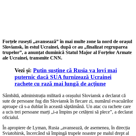
Forțele rusești „avansează” în mai multe zone la nord de orașul
Sloviansk, în estul Ucrainei, după ce au „finalizat regruparea
trupelor”, a anunțat duminică Statul Major al Forțelor Armate
ale Ucrainei, transmite CNN.
Vezi și:
Putin susține că Rusia va lovi mai
puternic dacă SUA furnizează Ucrainei
rachete cu rază mai lungă de acţiune
Sâmbătă, administrația militară a orașului Sloviansk a declarat că
sute de persoane fug din Sloviansk în fiecare zi, numărul evacuărilor
aproape că s-a dublat în această săptămână. Un atac cu rachete care
a ucis trei persoane marți „i-a împins pe cetățeni să plece”, a declarat
oficialul.
În apropiere de Lyman, Rusia „avansează, de asemenea, în direcția
Sviatohirsk, încercând să împingă trupele noastre pe malul drept al