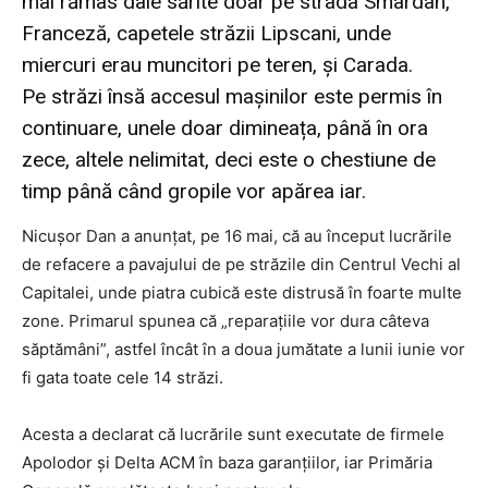
mai rămas dale sărite doar pe strada Smârdan,
Franceză, capetele străzii Lipscani, unde
miercuri erau muncitori pe teren, și Carada.
Pe străzi însă accesul mașinilor este permis în
continuare, unele doar dimineața, până în ora
zece, altele nelimitat, deci este o chestiune de
timp până când gropile vor apărea iar.
Nicuşor Dan a anunţat, pe 16 mai, că au început lucrările
de refacere a pavajului de pe străzile din Centrul Vechi al
Capitalei, unde piatra cubică este distrusă în foarte multe
zone. Primarul spunea că „reparațiile vor dura câteva
săptămâni”, astfel încât în a doua jumătate a lunii iunie vor
fi gata toate cele 14 străzi.
Acesta a declarat că lucrările sunt executate de firmele
Apolodor și Delta ACM în baza garanțiilor, iar Primăria