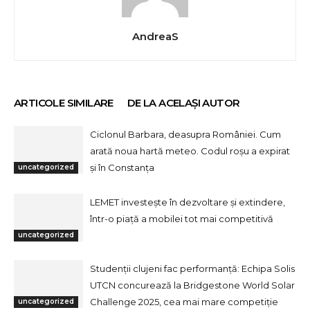
AndreaS
ARTICOLE SIMILARE
DE LA ACELAȘI AUTOR
Ciclonul Barbara, deasupra României. Cum
arată noua hartă meteo. Codul roșu a expirat
și în Constanța
uncategorized
LEMET investește în dezvoltare și extindere,
într-o piață a mobilei tot mai competitivă
uncategorized
Studenții clujeni fac performanță: Echipa Solis
UTCN concurează la Bridgestone World Solar
Challenge 2025, cea mai mare competiție
uncategorized