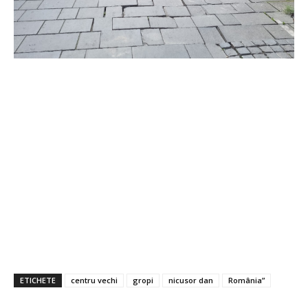
ETICHETE
centru vechi
gropi
nicusor dan
România”