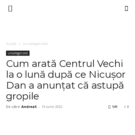
Acasă
uncategorized
uncategorized
Cum arată Centrul Vechi
la o lună după ce Nicușor
Dan a anunțat că astupă
gropile
De către
AndreaS
-
16 iunie 2022
549
0