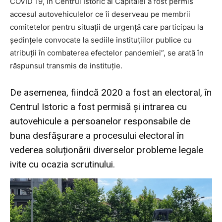
COVID 19, în Centrul Istoric al Capitalei a fost permis
accesul autovehiculelor ce îi deserveau pe membrii
comitetelor pentru situații de urgență care participau la
ședințele convocate la sediile instituțiilor publice cu
atribuții în combaterea efectelor pandemiei”, se arată în
răspunsul transmis de instituție.
De asemenea, fiindcă 2020 a fost an electoral, în
Centrul Istoric a fost permisă și intrarea cu
autovehicule a persoanelor responsabile de
buna desfășurare a procesului electoral în
vederea soluționării diverselor probleme legale
ivite cu ocazia scrutinului.