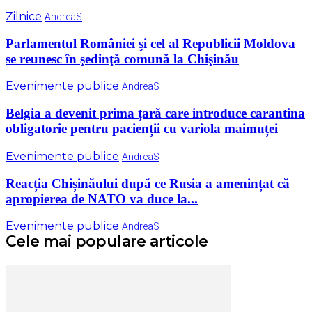
Zilnice
AndreaS
Parlamentul României şi cel al Republicii Moldova
se reunesc în şedinţă comună la Chişinău
Evenimente publice
AndreaS
Belgia a devenit prima țară care introduce carantina
obligatorie pentru pacienții cu variola maimuței
Evenimente publice
AndreaS
Reacția Chișinăului după ce Rusia a amenințat că
apropierea de NATO va duce la...
Evenimente publice
AndreaS
Cele mai populare articole