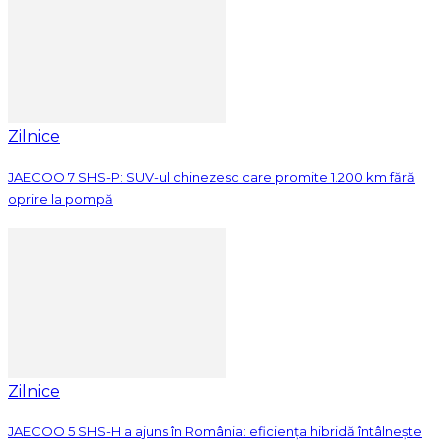
Zilnice
JAECOO 7 SHS-P: SUV-ul chinezesc care promite 1.200 km fără
oprire la pompă
Zilnice
JAECOO 5 SHS-H a ajuns în România: eficiența hibridă întâlnește