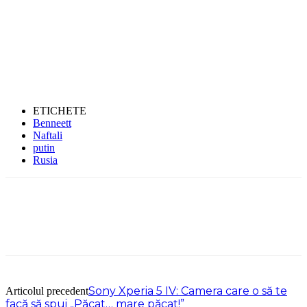
ETICHETE
Benneett
Naftali
putin
Rusia
Sony Xperia 5 IV: Camera care o să te
Articolul precedent
facă să spui „Păcat… mare păcat!”