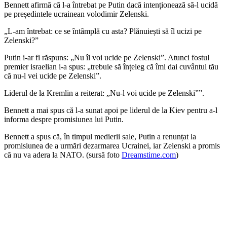
Bennett afirmă că l-a întrebat pe Putin dacă intenționează să-l ucidă
pe președintele ucrainean volodimir Zelenski.
„L-am întrebat: ce se întâmplă cu asta? Plănuiești să îl ucizi pe
Zelenski?”
Putin i-ar fi răspuns: „Nu îl voi ucide pe Zelenski”. Atunci fostul
premier israelian i-a spus: „trebuie să înțeleg că îmi dai cuvântul tău
că nu-l vei ucide pe Zelenski”.
Liderul de la Kremlin a reiterat: „Nu-l voi ucide pe Zelenski””.
Bennett a mai spus că l-a sunat apoi pe liderul de la Kiev pentru a-l
informa despre promisiunea lui Putin.
Bennett a spus că, în timpul medierii sale, Putin a renunțat la
promisiunea de a urmări dezarmarea Ucrainei, iar Zelenski a promis
că nu va adera la NATO. (sursă foto
Dreamstime.com
)