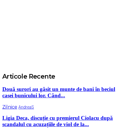
Articole Recente
Două surori au găsit un munte de bani în beciul
casei bunicului lor. Când...
Zilnice
AndreaS
Ligia Deca, discuție cu premierul Ciolacu după
scandalul cu acuzațiile de viol de la...