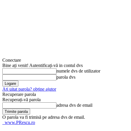
Conectare
Bine ați venit! Autentificați-vă in contul dvs
numele dvs de utilizator
parola dvs
Ați uitat parola? obține ajutor
Recuperare parola
Recuperați-vă parola
adresa dvs de email
O parola va fi trimisă pe adresa dvs de email.
www.PRescu.ro