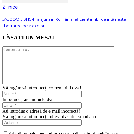
Zilnice
JAECOO 5 SHS-H a ajuns în România: eficiența hibridă întâlnește
libertatea de a explora
LĂSAȚI UN MESAJ
Vă rugăm să introduceți comentariul dvs.!
Introduceți aici numele dvs.
Ați introdus o adresă de e-mail incorectă!
Vă rugăm să introduceți adresa dvs. de e-mail aici
Salvați numele meu, adresa de e-mail și site-ul web în acest