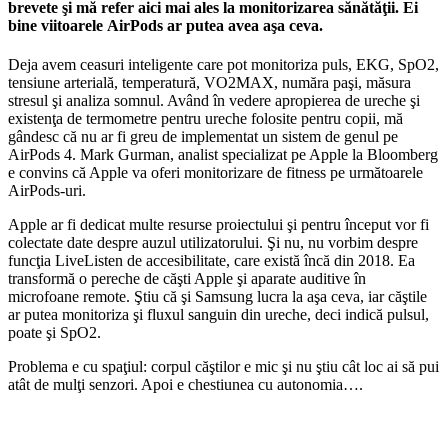
brevete şi mă refer aici mai ales la
monitorizarea sănătăţii
. Ei
bine viitoarele
AirPods
ar putea avea aşa ceva.
Deja avem ceasuri inteligente care pot monitoriza puls, EKG, SpO2,
tensiune arterială, temperatură, VO2MAX, număra paşi, măsura
stresul şi analiza somnul. Având în vedere apropierea de ureche şi
existenţa de termometre pentru ureche folosite pentru copii, mă
gândesc că nu ar fi greu de implementat un sistem de genul pe
AirPods 4. Mark Gurman, analist specializat pe Apple la Bloomberg
e convins că Apple va oferi monitorizare de fitness pe următoarele
AirPods-uri.
Apple ar fi dedicat multe resurse proiectului şi pentru început vor fi
colectate date despre auzul utilizatorului. Şi nu, nu vorbim despre
funcţia LiveListen de accesibilitate, care există încă din 2018. Ea
transformă o pereche de căşti Apple şi aparate auditive în
microfoane remote. Ştiu că şi Samsung lucra la aşa ceva, iar căştile
ar putea monitoriza şi fluxul sanguin din ureche, deci indică pulsul,
poate şi SpO2.
Problema e cu spaţiul: corpul căştilor e mic şi nu ştiu cât loc ai să pui
atât de mulţi senzori. Apoi e chestiunea cu autonomia….