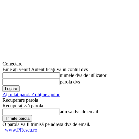
Conectare
Bine ați venit! Autentificați-vă in contul dvs
numele dvs de utilizator
parola dvs
Ați uitat parola? obține ajutor
Recuperare parola
Recuperați-vă parola
adresa dvs de email
O parola va fi trimisă pe adresa dvs de email.
www.PRescu.ro