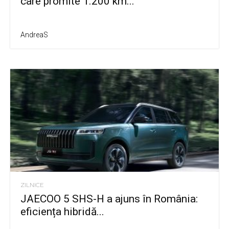
care promite 1.200 km...
AndreaS
ZILNICE
JAECOO 5 SHS-H a ajuns în România:
eficiența hibridă...