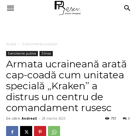
Acasă
Evenimente publice
Evenimente publice
Zilnice
Armata ucraineană arată
cap-coadă cum unitatea
specială „Kraken” a
distrus un centru de
comandament rusesc
De către
AndreaS
-
28 martie 2023
751
0