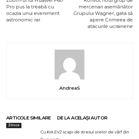
Zoom-ul lui Huawei P60
Konvoi, noul grup de
Pro pus la treabă cu
mercenari asemănător
ocazia unui eveniment
Grupului Wagner, gata să
astronomic rar
apere Crimeea de
atacurile ucrainene
AndreaS
ARTICOLE SIMILARE
DE LA ACELAȘI AUTOR
Zilnice
Cu KIA EV2 scapi de stresul orelor de vârf din