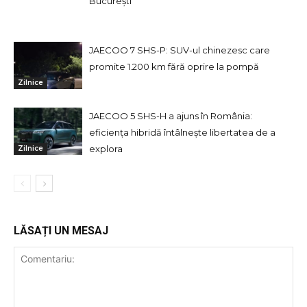
București
JAECOO 7 SHS-P: SUV-ul chinezesc care
promite 1.200 km fără oprire la pompă
Zilnice
JAECOO 5 SHS-H a ajuns în România:
eficiența hibridă întâlnește libertatea de a
explora
Zilnice
LĂSAȚI UN MESAJ