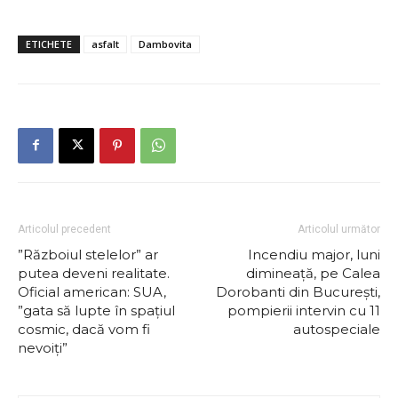
ETICHETE
asfalt
Dambovita
Articolul precedent
Articolul următor
”Războiul stelelor” ar
Incendiu major, luni
putea deveni realitate.
dimineață, pe Calea
Oficial american: SUA,
Dorobanti din București,
”gata să lupte în spațiul
pompierii intervin cu 11
cosmic, dacă vom fi
autospeciale
nevoiți”