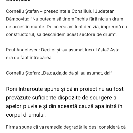
Corneliu Ştefan – preşedintele Consiliului Judeţean
Dâmboviţa: ”Nu puteam să ţinem închis fără niciun drum
de acces în munte. De aceea am luat decizia, impreună cu
constructorul, să deschidem acest sectore de drum”.
Paul Angelescu: Deci ei şi-au asumat lucrul ăsta? Asta
era de fapt întrebarea.
Corneliu Ştefan: „Da,da,da,da,da şi-au asumat, da!”
Roni Intraroute spune şi că în proiect nu au fost
prevăzute suficiente dispozite de scurgere a
apelor pluviale şi din această cauză apa intră în
corpul drumului.
Firma spune că va remedia degradările deşi consideră că