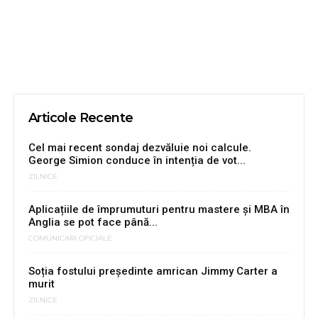
Articole Recente
Cel mai recent sondaj dezvăluie noi calcule.
George Simion conduce în intenția de vot...
ZILNICE
Aplicațiile de împrumuturi pentru mastere și MBA în
Anglia se pot face până...
COMUNICARI OFICIALE
Soția fostului președinte amrican Jimmy Carter a
murit
ZILNICE