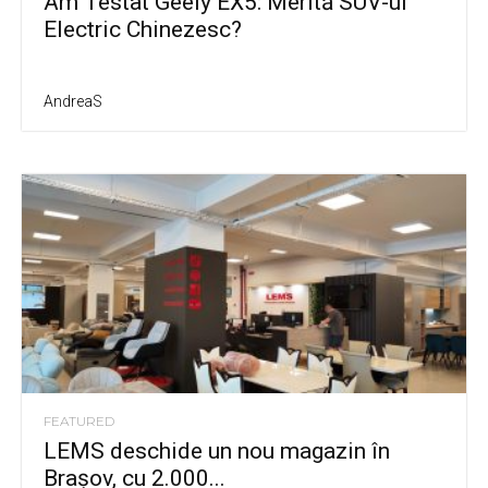
Am Testat Geely EX5: Merită SUV-ul
Electric Chinezesc?
AndreaS
FEATURED
LEMS deschide un nou magazin în
Brașov, cu 2.000...