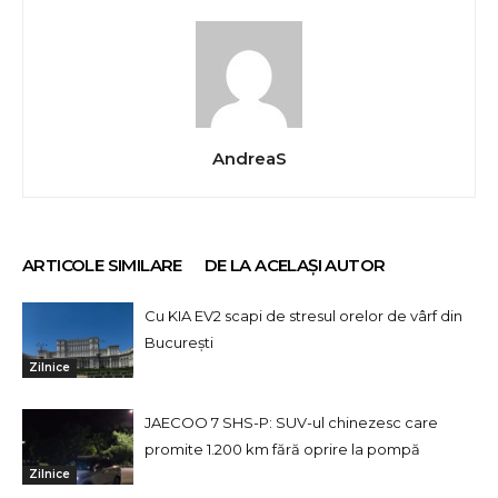
AndreaS
ARTICOLE SIMILARE
DE LA ACELAȘI AUTOR
Cu KIA EV2 scapi de stresul orelor de vârf din
București
Zilnice
JAECOO 7 SHS-P: SUV-ul chinezesc care
promite 1.200 km fără oprire la pompă
Zilnice