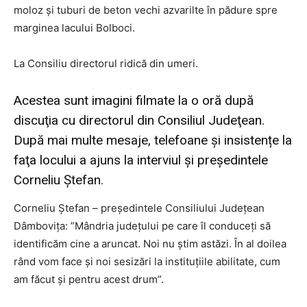
moloz şi tuburi de beton vechi azvarilte în pădure spre
marginea lacului Bolboci.
La Consiliu directorul ridică din umeri.
Acestea sunt imagini filmate la o oră după
discuţia cu directorul din Consiliul Judeţean.
După mai multe mesaje, telefoane şi insistențe la
faţa locului a ajuns la interviul şi preşedintele
Corneliu Ștefan.
Corneliu Ştefan – preşedintele Consiliului Judeţean
Dâmboviţa: ”Mândria judeţului pe care îl conduceţi să
identificăm cine a aruncat. Noi nu ştim astăzi. În al doilea
rând vom face şi noi sesizări la instituţiile abilitate, cum
am făcut şi pentru acest drum”.