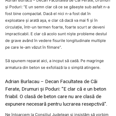
Adrian Burlacu – Decan Facultatea de Căi Ferate, Drumuri
şi Poduri: ”E un semn clar că ce se găseşte sub asfalt n-a
fost bine compactat. Dacă el nici n-a fost dat în
exploatare şi arată aşa, e clar că dacă va mai fi şi în
circulaţie, într-un termen foarte, foarte scurt ar deveni
impracticabil. E clar că acolo sunt nişte probleme destul
de grave având în vedere fisurile longitudinale multiple
pe care le-am văzut în filmare”.
Să spunem reparat aici, a incput să cadă. Pe magringe
armatura din beton se exfoliază la o simplă atingere.
Adrian Burlacau – Decan Facultatea de Căi
Ferate, Drumuri şi Poduri: ”E clar că e un beton
friabil. O clasă de beton care nu are clasă de
expunere necesară pentru lucrarea resepctivă”.
Ne întoarcem la Consiliul Judeţean şi insistăm să vorbim