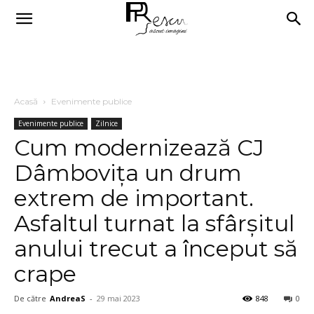
Acasă
Evenimente publice
Evenimente publice
Zilnice
Cum modernizează CJ
Dâmbovița un drum
extrem de important.
Asfaltul turnat la sfârşitul
anului trecut a început să
crape
De către
AndreaS
-
29 mai 2023
848
0