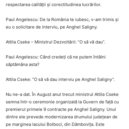
respectarea calităţii şi corectitudinea lucrărilor.
Paul Angelescu: De la România te iubesc, v-am trimis şi
eu o solicitare de interviu, pe Anghel Saligny.
Attila Cseke – Ministrul Dezvoltării: ”O să vă dau”.
Paul Angelescu: Când credeţi că ne putem întâlni
săptămâna asta?
Attila Cseke: ”O să vă dau interviu pe Anghel Saligny”.
Nu ne-a dat. În August anul trecut ministrul Attila Cseke
semna într-o ceremonie organizată la Guvern de faţă cu
premierul primele 9 contracte pe Anghel Saligny. Unul
dintre ele prevede modernizarea drumului judeţean de
pe marginea lacului Bolboci, din Dâmboviţa. Este