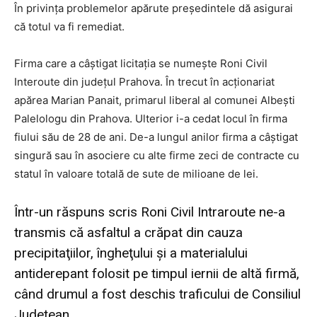
În privinţa problemelor apărute preşedintele dă asigurai
că totul va fi remediat.
Firma care a câştigat licitaţia se numeşte Roni Civil
Interoute din judeţul Prahova. În trecut în acţionariat
apărea Marian Panait, primarul liberal al comunei Albeşti
Palelologu din Prahova. Ulterior i-a cedat locul în firma
fiului său de 28 de ani. De-a lungul anilor firma a câştigat
singură sau în asociere cu alte firme zeci de contracte cu
statul în valoare totală de sute de milioane de lei.
Într-un răspuns scris Roni Civil Intraroute ne-a
transmis că asfaltul a crăpat din cauza
precipitaţiilor, îngheţului şi a materialului
antiderepant folosit pe timpul iernii de altă firmă,
când drumul a fost deschis traficului de Consiliul
Judeţean.