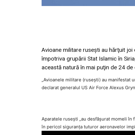
Avioane militare ruseşti au hărţuit jo
împotriva grupării Stat Islamic în Siria
această natură în mai puţin de 24 de
„Avioanele militare (ruseşti) au manifestat 
declarat generalul US Air Force Alexus Gry
Aparatele ruseşti „au desfăşurat momeli în 
în pericol siguranţa tuturor aeronavelor impl