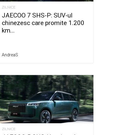
ZILNICE
JAECOO 7 SHS-P: SUV-ul
chinezesc care promite 1.200
km...
AndreaS
ZILNICE