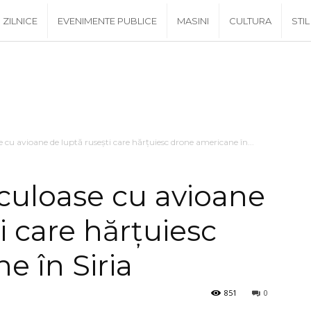
ZILNICE
EVENIMENTE PUBLICE
MASINI
CULTURA
STIL
 cu avioane de luptă rusești care hărțuiesc drone americane în...
culoase cu avioane
i care hărțuiesc
e în Siria
851
0