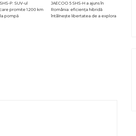
SHS-P: SUV-ul
JAECOO 5 SHS-H a ajuns în
care promite 1.200 km
România: eficiența hibridă
e la pompă
întâlnește libertatea de a explora