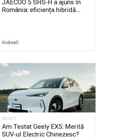
JAECOO 5 SHS-H a ajuns în
România: eficiența hibridă...
AndreaS
ZILNICE
Am Testat Geely EX5: Merită
SUV-ul Electric Chinezesc?