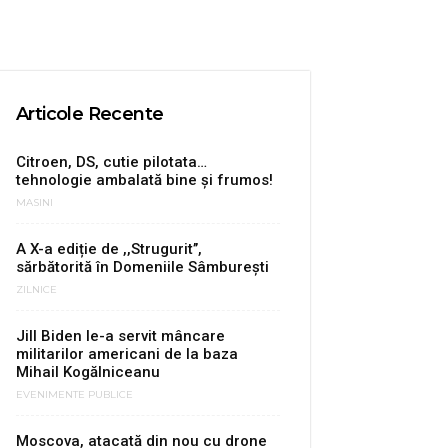
Articole Recente
Citroen, DS, cutie pilotata…
tehnologie ambalată bine şi frumos!
MASINI
A X-a ediție de ,,Strugurit’’,
sărbătorită în Domeniile Sâmburești
ZILNICE
Jill Biden le-a servit mâncare
militarilor americani de la baza
Mihail Kogălniceanu
EVENIMENTE PUBLICE
Moscova, atacată din nou cu drone