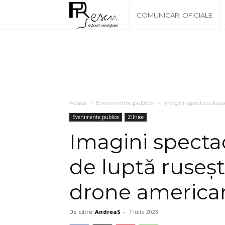
www.PRescu.ro
COMUNICARI OFICIALE
Acasă
Evenimente publice
Imagini spectaculoase
Evenimente publice
Zilnice
Imagini specta
de luptă ruseșt
drone american
De către
AndreaS
-
7 iulie 2023