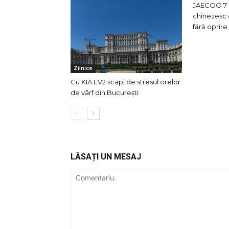
JAECOO 7 
chinezesc 
fără oprir
Zilnice
Cu KIA EV2 scapi de stresul orelor
de vârf din București
LĂSAȚI UN MESAJ