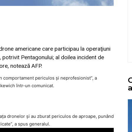
i drone americane care participau la operaţiuni
, potrivit Pentagonului; al doilea incident de
 ore, notează AFP.
un comportament periculos şi neprofesionist”, a
C
nkewich într-un comunicat.
a
faţa dronelor şi au zburat periculos de aproape, punând
icate”, a spus generalul.