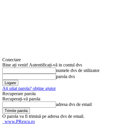
Conectare
Bine ați venit! Autentificați-vă in contul dvs
numele dvs de utilizator
parola dvs
Ați uitat parola? obține ajutor
Recuperare parola
Recuperați-vă parola
adresa dvs de email
O parola va fi trimisă pe adresa dvs de email.
www.PRescu.ro