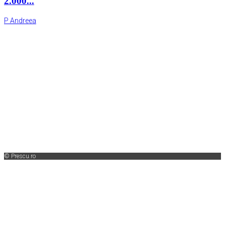
2.000...
P Andreea
© Prescu.ro