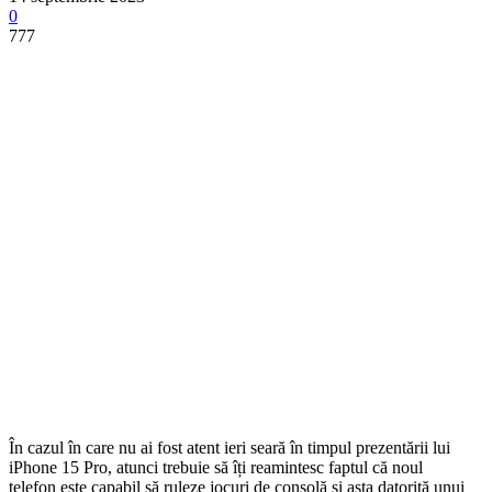
0
777
În cazul în care nu ai fost atent ieri seară în timpul prezentării lui
iPhone 15 Pro, atunci trebuie să îți reamintesc faptul că noul
telefon este capabil să ruleze jocuri de consolă și asta datorită unui