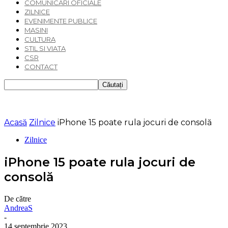
COMUNICARI OFICIALE
ZILNICE
EVENIMENTE PUBLICE
MASINI
CULTURA
STIL SI VIATA
CSR
CONTACT
Acasă
Zilnice
iPhone 15 poate rula jocuri de consolă
Zilnice
iPhone 15 poate rula jocuri de
consolă
De către
AndreaS
-
14 septembrie 2023