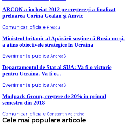
ARCON a încheiat 2012 pe creştere şi a finalizat
preluarea Corina Gealan şi Amvic
Comunicari oficiale
Prescu
Ministrul britanic al Apărării susține că Rusia nu și-
a atins obiectivele strategice în Ucraina
Evenimente publice
AndreaS
Departamentul de Stat al SUA: Va fi o victorie
pentru Ucraina. Va fi o...
Evenimente publice
AndreaS
Modpack Group, creștere de 20% în primul
semestru din 2018
Comunicari oficiale
Constantin Valentina
Cele mai populare articole