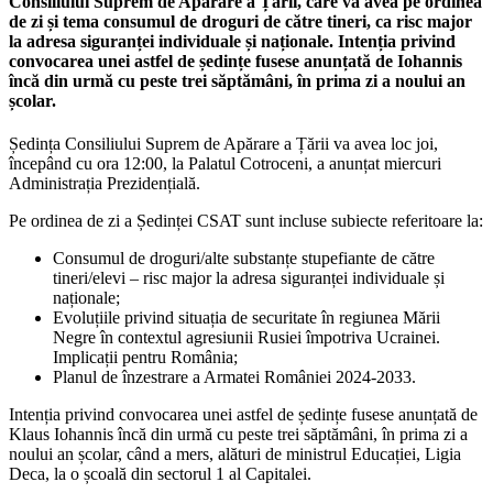
Consiliului Suprem de Apărare a Țării, care va avea pe ordinea
de zi și tema consumul de droguri de către tineri, ca risc major
la adresa siguranței individuale și naționale. Intenția privind
convocarea unei astfel de ședințe fusese anunțată de Iohannis
încă din urmă cu peste trei săptămâni, în prima zi a noului an
școlar.
Ședința Consiliului Suprem de Apărare a Țării va avea loc joi,
începând cu ora 12:00, la Palatul Cotroceni, a anunțat miercuri
Administrația Prezidențială.
Pe ordinea de zi a Ședinței CSAT sunt incluse subiecte referitoare la:
Consumul de droguri/alte substanțe stupefiante de către
tineri/elevi – risc major la adresa siguranței individuale și
naționale;
Evoluțiile privind situația de securitate în regiunea Mării
Negre în contextul agresiunii Rusiei împotriva Ucrainei.
Implicații pentru România;
Planul de înzestrare a Armatei României 2024-2033.
Intenția privind convocarea unei astfel de ședințe fusese anunțată de
Klaus Iohannis încă din urmă cu peste trei săptămâni, în prima zi a
noului an școlar, când a mers, alături de ministrul Educației, Ligia
Deca, la o școală din sectorul 1 al Capitalei.