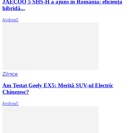
JAECOO 5 SHS-H a ajuns în România: eficiența
hibridă...
AndreaS
Zilnice
Am Testat Geely EX5: Merită SUV-ul Electric
Chinezesc?
AndreaS