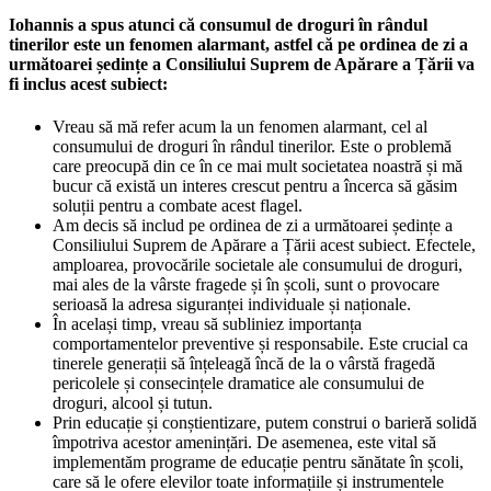
Iohannis a spus atunci că consumul de droguri în rândul
tinerilor este un fenomen alarmant, astfel că pe ordinea de zi a
următoarei ședințe a Consiliului Suprem de Apărare a Țării va
fi inclus acest subiect:
Vreau să mă refer acum la un fenomen alarmant, cel al
consumului de droguri în rândul tinerilor. Este o problemă
care preocupă din ce în ce mai mult societatea noastră și mă
bucur că există un interes crescut pentru a încerca să găsim
soluții pentru a combate acest flagel.
Am decis să includ pe ordinea de zi a următoarei ședințe a
Consiliului Suprem de Apărare a Țării acest subiect. Efectele,
amploarea, provocările societale ale consumului de droguri,
mai ales de la vârste fragede și în școli, sunt o provocare
serioasă la adresa siguranței individuale și naționale.
În același timp, vreau să subliniez importanța
comportamentelor preventive și responsabile. Este crucial ca
tinerele generații să înțeleagă încă de la o vârstă fragedă
pericolele și consecințele dramatice ale consumului de
droguri, alcool și tutun.
Prin educație și conștientizare, putem construi o barieră solidă
împotriva acestor amenințări. De asemenea, este vital să
implementăm programe de educație pentru sănătate în școli,
care să le ofere elevilor toate informațiile și instrumentele