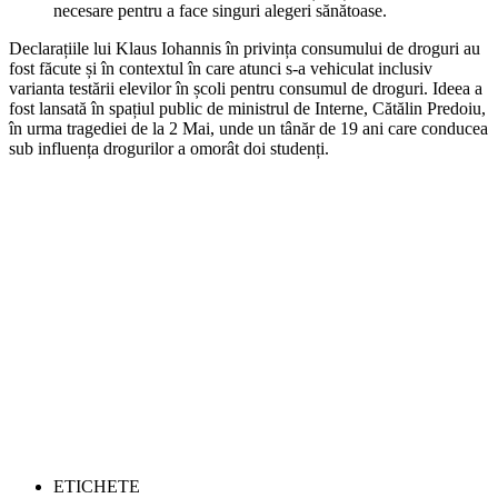
necesare pentru a face singuri alegeri sănătoase.
Declarațiile lui Klaus Iohannis în privința consumului de droguri au
fost făcute și în contextul în care atunci s-a vehiculat inclusiv
varianta testării elevilor în școli pentru consumul de droguri. Ideea a
fost lansată în spațiul public de ministrul de Interne, Cătălin Predoiu,
în urma tragediei de la 2 Mai, unde un tânăr de 19 ani care conducea
sub influența drogurilor a omorât doi studenți.
ETICHETE