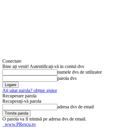
Conectare
Bine ați venit! Autentificați-vă in contul dvs
numele dvs de utilizator
parola dvs
Ați uitat parola? obține ajutor
Recuperare parola
Recuperați-vă parola
adresa dvs de email
O parola va fi trimisă pe adresa dvs de email.
www.PRescu.ro