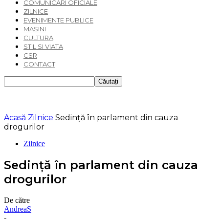
COMUNICARI OFICIALE
ZILNICE
EVENIMENTE PUBLICE
MASINI
CULTURA
STIL SI VIATA
CSR
CONTACT
Acasă
Zilnice
Sedință în parlament din cauza
drogurilor
Zilnice
Sedință în parlament din cauza
drogurilor
De către
AndreaS
-