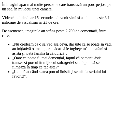
În imagini apar mai multe persoane care transează un porc pe jos, pe
un sac, în mijlocul unei camere.
Videoclipul de doar 15 secunde a devenit viral și a adunat peste 3,1
milioane de vizualizări în 23 de ore.
De asemenea, imaginile au strâns peste 2.700 de comentarii, între
care:
„Nu credeam că o să văd așa ceva, dar uite că se poate să văd,
au inițiativă oamenii, era păcat să le înghețe mâinile afară și
asistă și toată familia la căldurică”.
„Oare ce poate fii mai demențial, faptul că oamenii ăștia
tranșează porcul în mijlocul sufrageriei sau faptul că se
filmează în timp ce fac asta?”
„L-au tăiat când statea porcul liniștit și se uita la serialul lui
favorit!”.