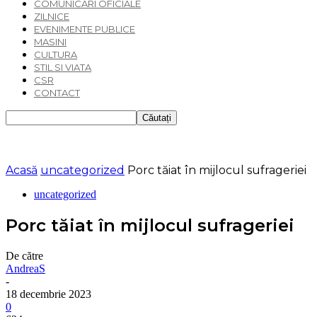
COMUNICARI OFICIALE
ZILNICE
EVENIMENTE PUBLICE
MASINI
CULTURA
STIL SI VIATA
CSR
CONTACT
Acasă
uncategorized
Porc tăiat în mijlocul sufrageriei
uncategorized
Porc tăiat în mijlocul sufrageriei
De către
AndreaS
-
18 decembrie 2023
0