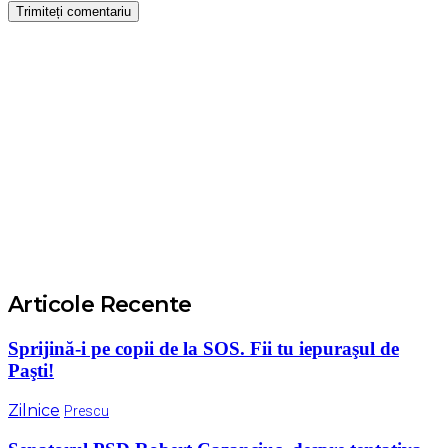
Articole Recente
Sprijină-i pe copii de la SOS. Fii tu iepuraşul de
Paşti!
Zilnice
Prescu