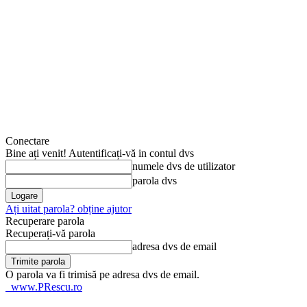
Conectare
Bine ați venit! Autentificați-vă in contul dvs
numele dvs de utilizator
parola dvs
Ați uitat parola? obține ajutor
Recuperare parola
Recuperați-vă parola
adresa dvs de email
O parola va fi trimisă pe adresa dvs de email.
www.PRescu.ro