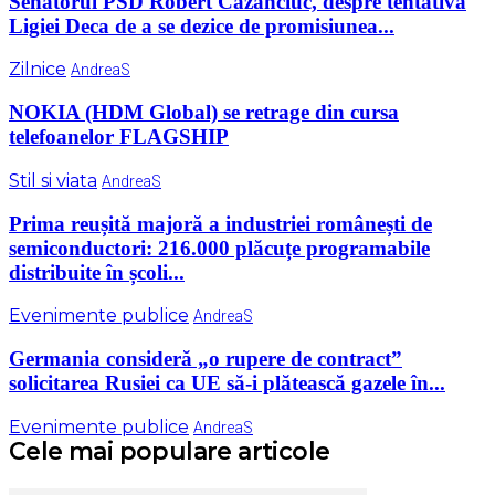
Senatorul PSD Robert Cazanciuc, despre tentativa
Ligiei Deca de a se dezice de promisiunea...
Zilnice
AndreaS
NOKIA (HDM Global) se retrage din cursa
telefoanelor FLAGSHIP
Stil si viata
AndreaS
Prima reușită majoră a industriei românești de
semiconductori: 216.000 plăcuțe programabile
distribuite în școli...
Evenimente publice
AndreaS
Germania consideră „o rupere de contract”
solicitarea Rusiei ca UE să-i plătească gazele în...
Evenimente publice
AndreaS
Cele mai populare articole