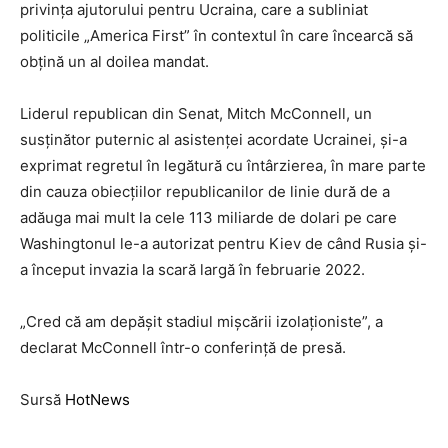
privința ajutorului pentru Ucraina, care a subliniat
politicile „America First” în contextul în care încearcă să
obțină un al doilea mandat.
Liderul republican din Senat, Mitch McConnell, un
susținător puternic al asistenței acordate Ucrainei, și-a
exprimat regretul în legătură cu întârzierea, în mare parte
din cauza obiecțiilor republicanilor de linie dură de a
adăuga mai mult la cele 113 miliarde de dolari pe care
Washingtonul le-a autorizat pentru Kiev de când Rusia și-
a început invazia la scară largă în februarie 2022.
„Cred că am depășit stadiul mișcării izolaționiste”, a
declarat McConnell într-o conferință de presă.
Sursă
HotNews