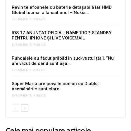
Revin telefoanele cu baterie detașabilă iar HMD
Global tocmai a lansat unul – Nokia...
EVENIMENTE PUBLICE
IOS 17 ANUNŢAT OFICIAL: NAMEDROP, STANDBY
PENTRU IPHONE ŞI LIVE VOICEMAIL
EVENIMENTE PUBLICE
Puhoaiele au făcut prăpăd în sud-vestul țării. ”Nu
am văzut de când sunt așa...
EVENIMENTE PUBLICE
Super Mario are ceva în comun cu Diablo:
asemănările sunt clare
EVENIMENTE PUBLICE
Cele mai populare articole