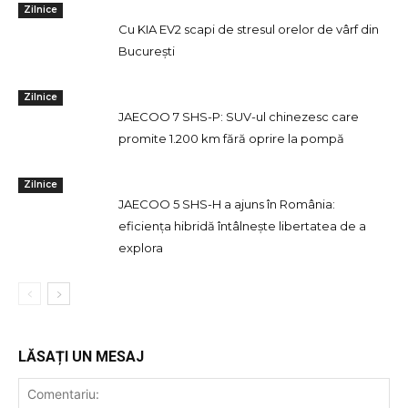
Zilnice
Cu KIA EV2 scapi de stresul orelor de vârf din
București
Zilnice
JAECOO 7 SHS-P: SUV-ul chinezesc care
promite 1.200 km fără oprire la pompă
Zilnice
JAECOO 5 SHS-H a ajuns în România:
eficiența hibridă întâlnește libertatea de a
explora
LĂSAȚI UN MESAJ