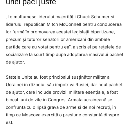
unei păci juste”
„Le mulțumesc liderului majorității Chuck Schumer și
liderului republican Mitch McConnell pentru conducerea
lor fermă în promovarea acestei legislații bipartizane,
precum și tuturor senatorilor americani din ambele
partide care au votat pentru ea”, a scris el pe rețelele de
socializare la scurt timp după adoptarea masivului pachet
de ajutor.
Statele Unite au fost principalul susținător militar al
Ucrainei în războiul său împotriva Rusiei, dar noul pachet
de ajutor, care include provizii militare esențiale, a fost
blocat luni de zile în Congres. Armata ucraineană se
confruntă cu o lipsă gravă de arme și de noi recruți, în
timp ce Moscova exercită o presiune constantă dinspre
est.