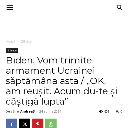
Acasă
Zilnice
Zilnice
Biden: Vom trimite
armament Ucrainei
săptămâna asta / „OK,
am reușit. Acum du-te și
câștigă lupta”
De către
AndreaS
-
24 aprilie 2024
609
0