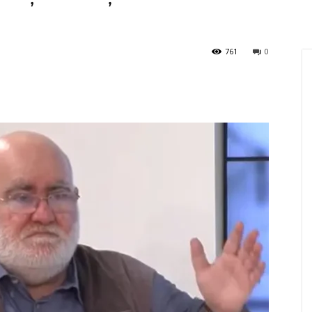
761
0