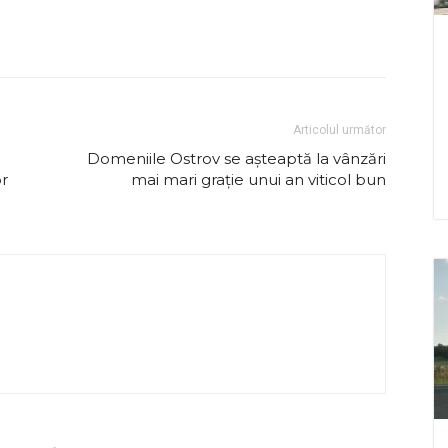
Articolul următor
Domeniile Ostrov se așteaptă la vânzări
or
mai mari grație unui an viticol bun