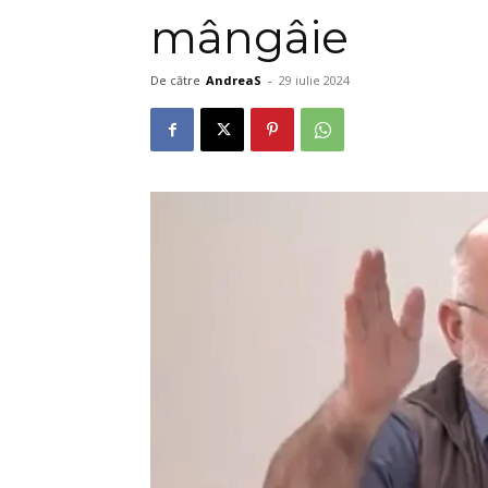
mângâie
De către
AndreaS
-
29 iulie 2024