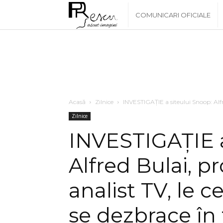
www.PRescu.ro
COMUNICARI OFICIALE
Acasă
Zilnice
INVESTIGAȚIE a siteului Snoop: Alfre
Zilnice
INVESTIGAȚIE a
Alfred Bulai, p
analist TV, le 
se dezbrace în f