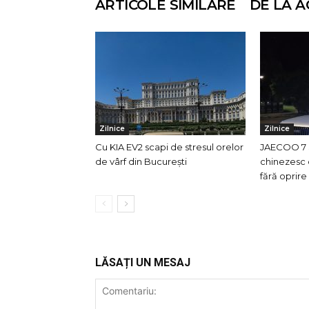
ARTICOLE SIMILARE
DE LA A
Zilnice
Zilnice
Cu KIA EV2 scapi de stresul orelor
JAECOO 7 
de vârf din București
chinezesc 
fără oprir
LĂSAȚI UN MESAJ