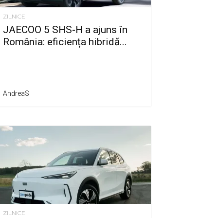
ZILNICE
JAECOO 5 SHS-H a ajuns în
România: eficiența hibridă...
AndreaS
ZILNICE