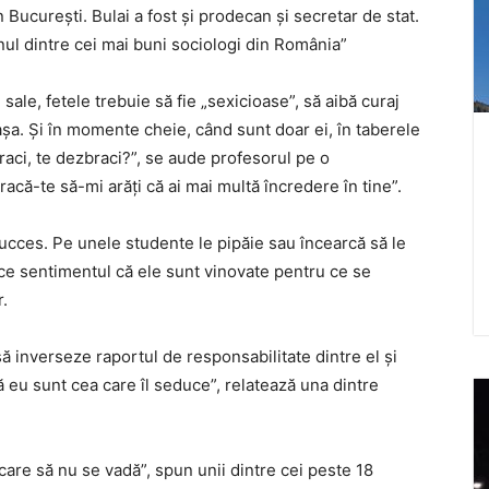
 București. Bulai a fost și prodecan și secretar de stat.
nul dintre cei mai buni sociologi din România”
e sale, fetele trebuie să fie „sexicioase”, să aibă curaj
așa. Și în momente cheie, când sunt doar ei, în taberele
braci, te dezbraci?”, se aude profesorul pe o
acă-te să-mi arăți că ai mai multă încredere în tine”.
cces. Pe unele studente le pipăie sau încearcă să le
uce sentimentul că ele sunt vinovate pentru ce se
r.
ă inverseze raportul de responsabilitate dintre el și
 eu sunt cea care îl seduce”, relatează una dintre
a care să nu se vadă”, spun unii dintre cei peste 18