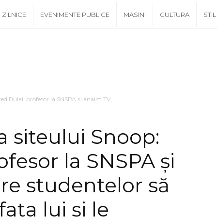
ZILNICE
EVENIMENTE PUBLICE
MASINI
CULTURA
STIL
d Bulai, profesor la SNSPA și analist TV,...
 siteului Snoop:
rofesor la SNSPA și
cere studentelor să
ața lui și le