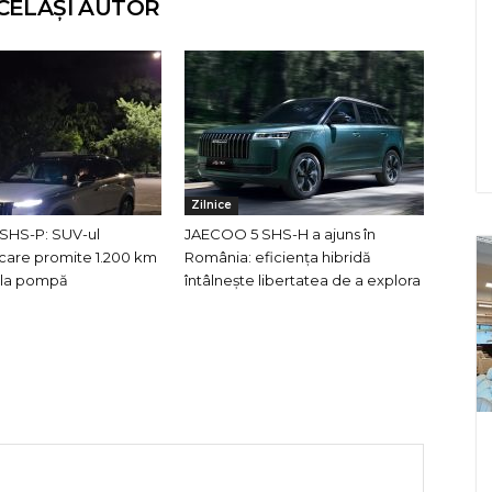
CELAȘI AUTOR
Zilnice
SHS-P: SUV-ul
JAECOO 5 SHS-H a ajuns în
care promite 1.200 km
România: eficiența hibridă
e la pompă
întâlnește libertatea de a explora