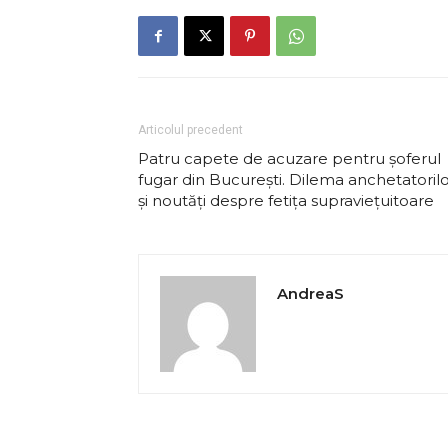
Articolul precedent
Patru capete de acuzare pentru șoferul
fugar din București. Dilema anchetatoril
și noutăți despre fetița supraviețuitoare
AndreaS