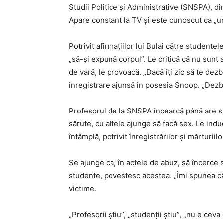
Studii Politice și Administrative (SNSPA), din
Apare constant la TV și este cunoscut ca „u
Potrivit afirmațiilor lui Bulai către studentel
„să-și expună corpul”. Le critică că nu sunt 
de vară, le provoacă. „Dacă îți zic să te dez
înregistrare ajunsă în posesia Snoop. „Dezbr
Profesorul de la SNSPA încearcă până are su
sărute, cu altele ajunge să facă sex. Le ind
întâmplă, potrivit înregistrărilor și mărturiilo
Se ajunge ca, în actele de abuz, să încerce s
studente, povestesc acestea. „Îmi spunea că
victime.
„Profesorii știu”, „studenții știu”, „nu e cev