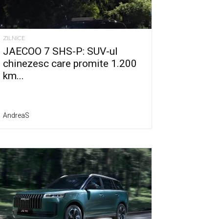
ZILNICE
JAECOO 7 SHS-P: SUV-ul
chinezesc care promite 1.200
km...
AndreaS