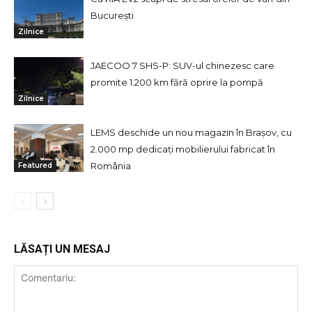
București
Zilnice
JAECOO 7 SHS-P: SUV-ul chinezesc care
promite 1.200 km fără oprire la pompă
Zilnice
LEMS deschide un nou magazin în Brașov, cu
2.000 mp dedicați mobilierului fabricat în
România
Featured
LĂSAȚI UN MESAJ