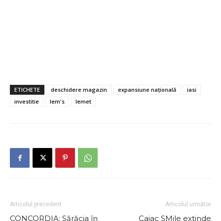
ETICHETE
deschidere magazin
expansiune națională
iasi
investitie
lem's
lemet
Articolul precedent
Articolul următor
CONCORDIA: Sărăcia în
Caiac SMile extinde