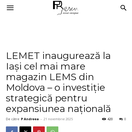
LEMET inaugurează la
Iași cel mai mare
magazin LEMS din
Moldova – o investiție
strategică pentru
expansiunea națională
De către
P Andreea
-
21 noiembrie 2025
420
0