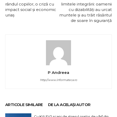
rândul copiilor, o criză cu
limitele integrării: oamenii
impact social și economic
cu dizabilități au urcat
uriaș
muntele și au trăit răsăritul
de soare în siguranță
P Andreea
http://www.informateca.ro
ARTICOLE SIMILARE
DE LA ACELAȘI AUTOR
Cu KIA EV2 scapi de stresul orelor de vârf din