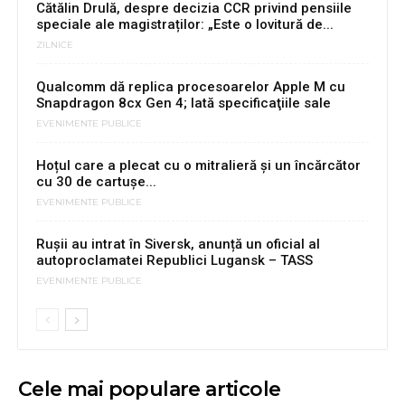
Cătălin Drulă, despre decizia CCR privind pensiile
speciale ale magistraților: „Este o lovitură de...
ZILNICE
Qualcomm dă replica procesoarelor Apple M cu
Snapdragon 8cx Gen 4; Iată specificaţiile sale
EVENIMENTE PUBLICE
Hoțul care a plecat cu o mitralieră și un încărcător
cu 30 de cartușe...
EVENIMENTE PUBLICE
Rușii au intrat în Siversk, anunță un oficial al
autoproclamatei Republici Lugansk – TASS
EVENIMENTE PUBLICE
Cele mai populare articole