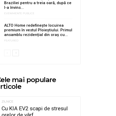
Braziliei pentru a treia oară, după ce
l-a învins...
EVENIMENTE PUBLICE
ALTO Home redefinește locuirea
premium în vestul Ploieștiului. Primul
ansamblu rezidențial din oraș cu...
FEATURED
ele mai populare
rticole
ZILNICE
Cu KIA EV2 scapi de stresul
orelor de vârf...