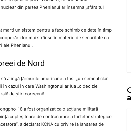
uclear din partea Phenianul ar însemna „sfârşitul
vat marţi un sistem pentru a face schimb de date în timp
cooperării lor mai strânse în materie de securitate ca
i ale Phenianul.
oreei de Nord
 să atingă ţărmurile americane a fost „un semnal clar
rii în cazul în care Washingtonul ar lua „o decizie
C
rală de ştiri coreeană.
a
ongpho-18 a fost organizat ca o acţiune militară
inţa copleşitoare de contracarare a forţelor strategice
cestora”, a declarat KCNA cu privire la lansarea de