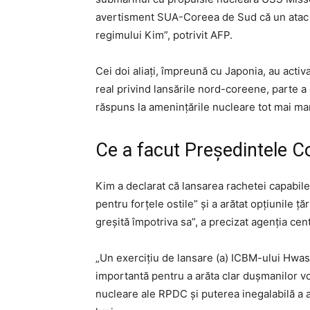
avertisment SUA-Coreea de Sud că un atac n
regimului Kim”, potrivit AFP.
Cei doi aliaţi, împreună cu Japonia, au acti
real privind lansările nord-coreene, parte a 
răspuns la ameninţările nucleare tot mai mar
Ce a facut Președintele C
Kim a declarat că lansarea rachetei capabile
pentru forţele ostile” şi a arătat opţiunile ţă
greşită împotriva sa”, a precizat agenţia cent
„Un exerciţiu de lansare (a) ICBM-ului Hwas
importantă pentru a arăta clar duşmanilor vo
nucleare ale RPDC şi puterea inegalabilă a a