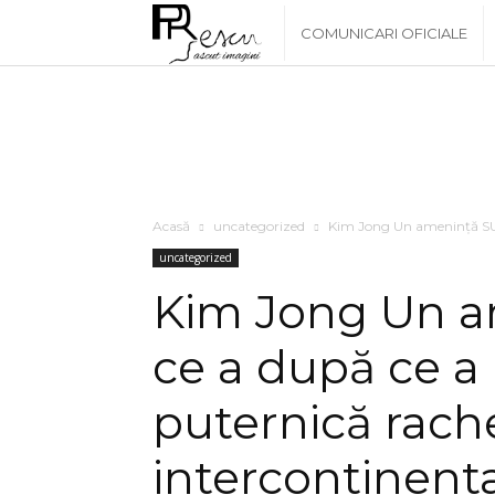
www.PRescu.ro
COMUNICARI OFICIALE
Acasă
uncategorized
Kim Jong Un amenință SUA
uncategorized
Kim Jong Un a
ce a după ce a
puternică rach
intercontinent