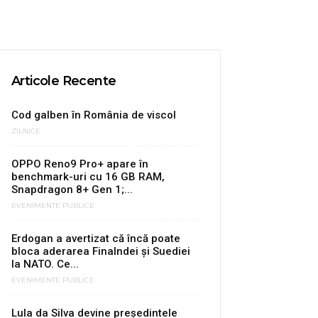
Articole Recente
Cod galben în România de viscol
ZILNICE
OPPO Reno9 Pro+ apare în
benchmark-uri cu 16 GB RAM,
Snapdragon 8+ Gen 1;...
EVENIMENTE PUBLICE
Erdogan a avertizat că încă poate
bloca aderarea Finalndei şi Suediei
la NATO. Ce...
EVENIMENTE PUBLICE
Lula da Silva devine președintele