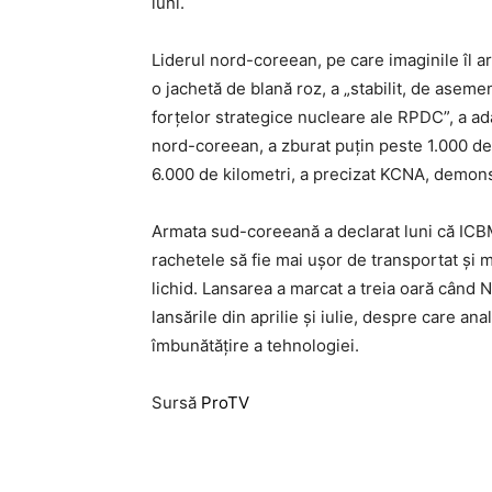
luni.
Liderul nord-coreean, pe care imaginile îl ar
o jachetă de blană roz, a „stabilit, de asem
forţelor strategice nucleare ale RPDC”, a 
nord-coreean, a zburat puţin peste 1.000 de 
6.000 de kilometri, a precizat KCNA, demons
Armata sud-coreeană a declarat luni că ICBM-
rachetele să fie mai uşor de transportat şi 
lichid. Lansarea a marcat a treia oară când 
lansările din aprilie şi iulie, despre care ana
îmbunătăţire a tehnologiei.
Sursă
ProTV