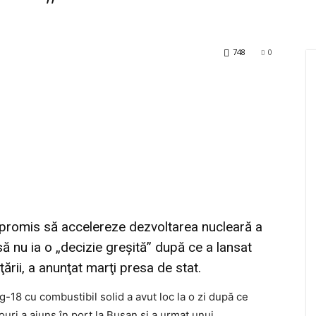
748
0
promis să accelereze dezvoltarea nucleară a
să nu ia o „decizie greşită” după ce a lansat
ării, a anunţat marţi presa de stat.
-18 cu combustibil solid a avut loc la o zi după ce
ri a ajuns în port la Busan şi a urmat unui