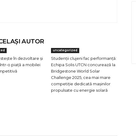
CELAȘI AUTOR
zed
uncategorized
tește în dezvoltare și
Studenții clujeni fac performanță:
într-o piață a mobilei
Echipa Solis UTCN concurează la
mpetitivă
Bridgestone World Solar
Challenge 2025, cea mai mare
competiție dedicată mașinilor
propulsate cu energie solară