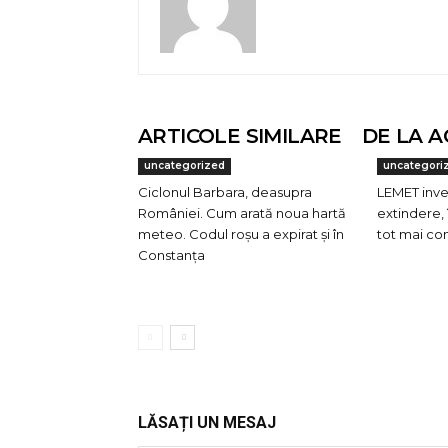
ARTICOLE SIMILARE
DE LA A
uncategorized
uncategori
Ciclonul Barbara, deasupra
LEMET inves
României. Cum arată noua hartă
extindere, 
meteo. Codul roșu a expirat și în
tot mai co
Constanța
LĂSAȚI UN MESAJ