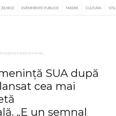
ZILNICE
EVENIMENTE PUBLICE
MASINI
CULTURA
STIL
 după ce a după ce a lansat...
menință SUA după
 lansat cea mai
etă
ală. „E un semnal