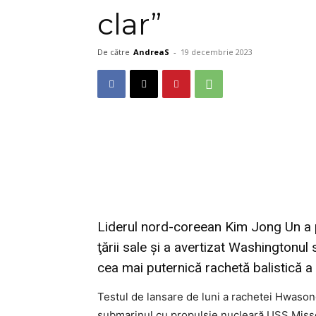
clar”
De către
AndreaS
-
19 decembrie 2023
Liderul nord-coreean Kim Jong Un a 
ţării sale şi a avertizat Washingtonul 
cea mai puternică rachetă balistică a ţ
Testul de lansare de luni a rachetei Hwasong
submarinul cu propulsie nucleară USS Missou