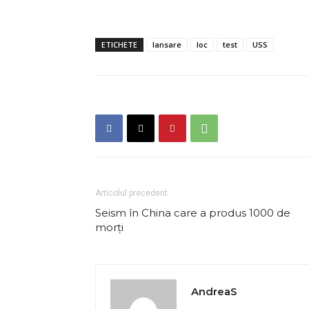
ETICHETE
lansare
loc
test
USS
Articolul precedent
Seism în China care a produs 1000 de
morți
AndreaS