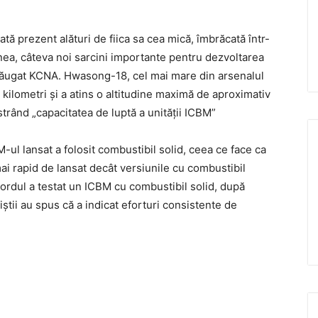
ată prezent alături de fiica sa cea mică, îmbrăcată într-
enea, câteva noi sarcini importante pentru dezvoltarea
adăugat KCNA. Hwasong-18, cel mai mare din arsenalul
kilometri şi a atins o altitudine maximă de aproximativ
trând „capacitatea de luptă a unităţii ICBM”
ul lansat a folosit combustibil solid, ceea ce face ca
mai rapid de lansat decât versiunile cu combustibil
Nordul a testat un ICBM cu combustibil solid, după
liştii au spus că a indicat eforturi consistente de