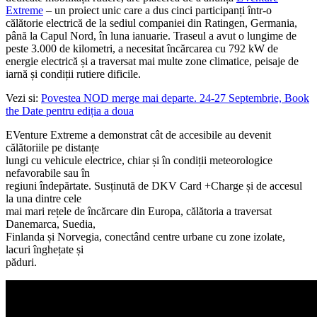
Extreme
– un proiect unic care a dus cinci participanți într-o
călătorie electrică de la sediul companiei din Ratingen, Germania,
până la Capul Nord, în luna ianuarie. Traseul a avut o lungime de
peste 3.000 de kilometri, a necesitat încărcarea cu 792 kW de
energie electrică și a traversat mai multe zone climatice, peisaje de
iarnă și condiții rutiere dificile.
Vezi si:
Povestea NOD merge mai departe. 24-27 Septembrie, Book
the Date pentru ediția a doua
EVenture Extreme a demonstrat cât de accesibile au devenit
călătoriile pe distanțe
lungi cu vehicule electrice, chiar și în condiții meteorologice
nefavorabile sau în
regiuni îndepărtate. Susținută de DKV Card +Charge și de accesul
la una dintre cele
mai mari rețele de încărcare din Europa, călătoria a traversat
Danemarca, Suedia,
Finlanda și Norvegia, conectând centre urbane cu zone izolate,
lacuri înghețate și
păduri.