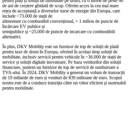
pentru plăți și soluții de mobilitate pe drum, cu o istorie de peste 90
de ani de creștere ghidată de scop. Oferim acces la cea mai mare
rețea de acceptanță a diverselor surse de energie din Europa, care
include ~73.000 de stații de
alimentare cu combustibil convențional, > 1 milion de puncte de
încărcare EV publice și
semipublice și ~25.000 de puncte de incarcare cu combustibili
alternativi.
În plus, DKV Mobility este un furnizor de top de soluții de plată
pentru taxe de drum în Europa, oferind în același timp soluții de
mobilitate, inclusiv servicii pentru vehicule în ~36.000 de stații de
service și soluții digitale inovatoare. Pe baza veniturilor din soluții
financiare, suntem un furnizor de top de servicii de rambursare a
TVA-ului. În 2024, DKV Mobility a generat un volum de tranzacții
de 19 miliarde de euro și venituri de 839 milioane de euro. Scopul
nostru este de a conduce tranziția către un viitor eficient și sustenabil
pentru mobilitate.