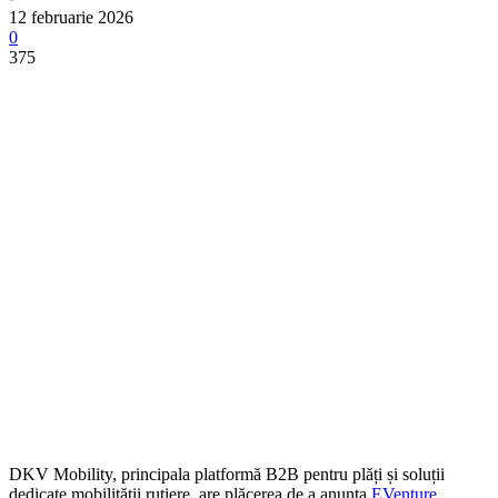
12 februarie 2026
0
375
DKV Mobility, principala platformă B2B pentru plăți și soluții
dedicate mobilității rutiere, are plăcerea de a anunța
EVenture