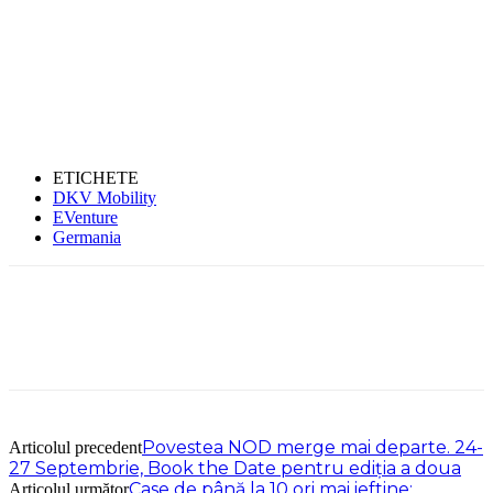
ETICHETE
DKV Mobility
EVenture
Germania
Povestea NOD merge mai departe. 24-
Articolul precedent
27 Septembrie, Book the Date pentru ediția a doua
Case de până la 10 ori mai ieftine:
Articolul următor