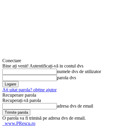
Conectare
Bine ați venit! Autentificați-vă in contul dvs
numele dvs de utilizator
parola dvs
Ați uitat parola? obține ajutor
Recuperare parola
Recuperați-vă parola
adresa dvs de email
O parola va fi trimisă pe adresa dvs de email.
www.PRescu.ro