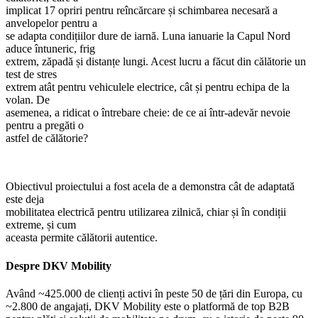
implicat 17 opriri pentru reîncărcare și schimbarea necesară a
anvelopelor pentru a
se adapta condițiilor dure de iarnă. Luna ianuarie la Capul Nord
aduce întuneric, frig
extrem, zăpadă și distanțe lungi. Acest lucru a făcut din călătorie un
test de stres
extrem atât pentru vehiculele electrice, cât și pentru echipa de la
volan. De
asemenea, a ridicat o întrebare cheie: de ce ai într-adevăr nevoie
pentru a pregăti o
astfel de călătorie?
Obiectivul proiectului a fost acela de a demonstra cât de adaptată
este deja
mobilitatea electrică pentru utilizarea zilnică, chiar și în condiții
extreme, și cum
aceasta permite călătorii autentice.
Despre DKV Mobility
Având ~425.000 de clienți activi în peste 50 de țări din Europa, cu
~2.800 de angajați, DKV Mobility este o platformă de top B2B