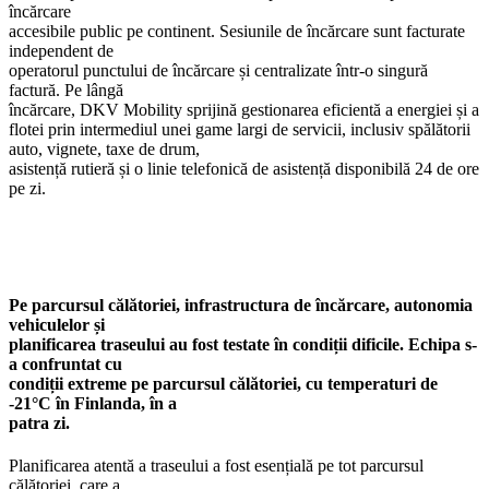
încărcare
accesibile public pe continent. Sesiunile de încărcare sunt facturate
independent de
operatorul punctului de încărcare și centralizate într-o singură
factură. Pe lângă
încărcare, DKV Mobility sprijină gestionarea eficientă a energiei și a
flotei prin intermediul unei game largi de servicii, inclusiv spălătorii
auto, vignete, taxe de drum,
asistență rutieră și o linie telefonică de asistență disponibilă 24 de ore
pe zi.
Pe parcursul călătoriei, infrastructura de încărcare, autonomia
vehiculelor și
planificarea traseului au fost testate în condiții dificile. Echipa s-
a confruntat cu
condiții extreme pe parcursul călătoriei, cu temperaturi de
-21°C în Finlanda, în a
patra zi.
Planificarea atentă a traseului a fost esențială pe tot parcursul
călătoriei, care a