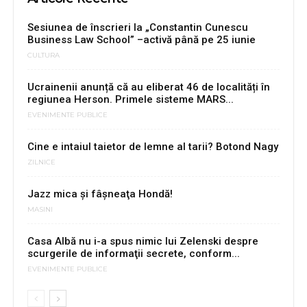
Sesiunea de înscrieri la „Constantin Cunescu
Business Law School” –activă până pe 25 iunie
CULTURA
Ucrainenii anunță că au eliberat 46 de localități în
regiunea Herson. Primele sisteme MARS...
EVENIMENTE PUBLICE
Cine e intaiul taietor de lemne al tarii? Botond Nagy
ZILNICE
Jazz mica şi fâşneaţa Hondă!
MASINI
Casa Albă nu i-a spus nimic lui Zelenski despre
scurgerile de informaţii secrete, conform...
EVENIMENTE PUBLICE