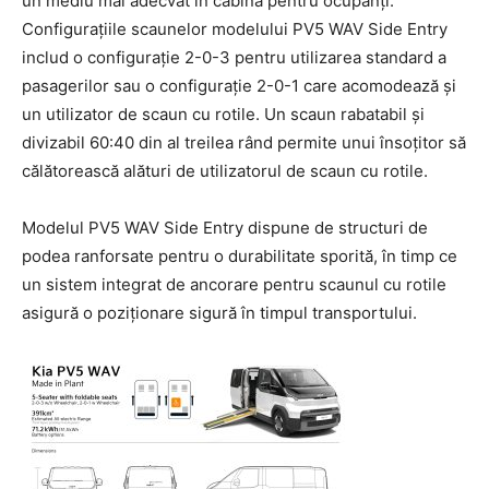
un mediu mai adecvat în cabină pentru ocupanți.
Configurațiile scaunelor modelului PV5 WAV Side Entry
includ o configurație 2-0-3 pentru utilizarea standard a
pasagerilor sau o configurație 2-0-1 care acomodează și
un utilizator de scaun cu rotile. Un scaun rabatabil și
divizabil 60:40 din al treilea rând permite unui însoțitor să
călătorească alături de utilizatorul de scaun cu rotile.
Modelul PV5 WAV Side Entry dispune de structuri de
podea ranforsate pentru o durabilitate sporită, în timp ce
un sistem integrat de ancorare pentru scaunul cu rotile
asigură o poziționare sigură în timpul transportului.