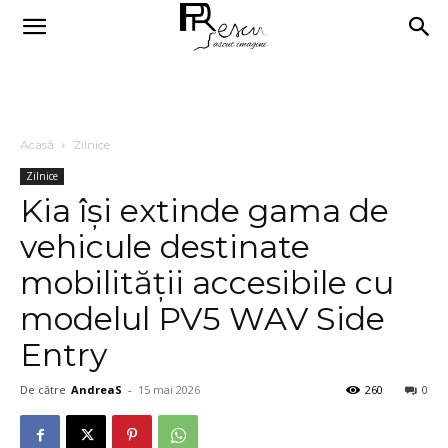
Acasă
Zilnice
Zilnice
Kia își extinde gama de
vehicule destinate
mobilității accesibile cu
modelul PV5 WAV Side
Entry
De către
AndreaS
-
15 mai 2026
260
0