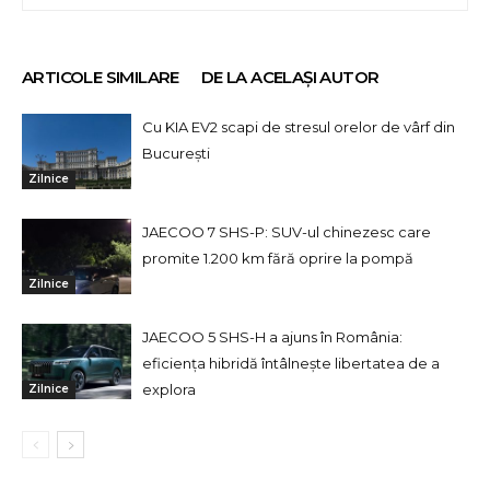
ARTICOLE SIMILARE
DE LA ACELAȘI AUTOR
Cu KIA EV2 scapi de stresul orelor de vârf din
București
Zilnice
JAECOO 7 SHS-P: SUV-ul chinezesc care
promite 1.200 km fără oprire la pompă
Zilnice
JAECOO 5 SHS-H a ajuns în România:
eficiența hibridă întâlnește libertatea de a
explora
Zilnice