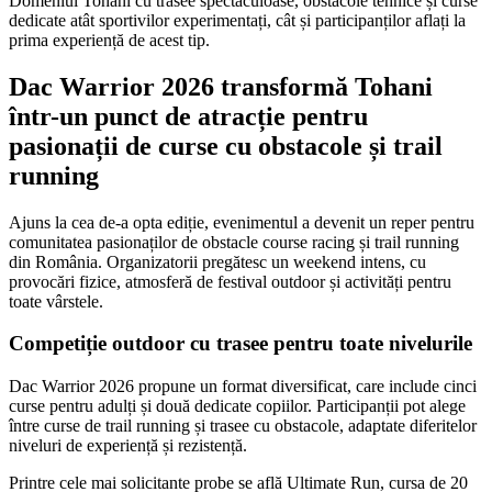
Domeniul Tohani cu trasee spectaculoase, obstacole tehnice și curse
dedicate atât sportivilor experimentați, cât și participanților aflați la
prima experiență de acest tip.
Dac Warrior 2026 transformă Tohani
într-un punct de atracție pentru
pasionații de curse cu obstacole și trail
running
Ajuns la cea de-a opta ediție, evenimentul a devenit un reper pentru
comunitatea pasionaților de obstacle course racing și trail running
din România. Organizatorii pregătesc un weekend intens, cu
provocări fizice, atmosferă de festival outdoor și activități pentru
toate vârstele.
Competiție outdoor cu trasee pentru toate nivelurile
Dac Warrior 2026 propune un format diversificat, care include cinci
curse pentru adulți și două dedicate copiilor. Participanții pot alege
între curse de trail running și trasee cu obstacole, adaptate diferitelor
niveluri de experiență și rezistență.
Printre cele mai solicitante probe se află Ultimate Run, cursa de 20