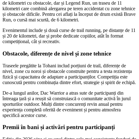
de kilometri cu obstacole, dar și Legend Run, un traseu de 11
kilometri care combină alergarea pe teren accidentat cu zone tehnice
și obstacole dificile. Pentru cei aflați la început de drum există Brave
Run, o cursă mai scurtă, de 6 kilometri.
Evenimentul include și două curse de trail running, pe distanțe de 11
și 20 de kilometri, dar și probe dedicate copiilor, atât în format
competițional, cât și recreativ.
Obstacole, diferențe de nivel și zone tehnice
Traseele pregătite la Tohani includ porțiuni de trail, diferențe de
nivel, zone cu noroi și obstacole construite pentru a testa rezistența
fizică și capacitatea de adaptare a participanților. Competiția este
cunoscută pentru combinația dintre efort, strategie și spirit de echipă.
De-a lungul anilor, Dac Warrior a atras sute de participanți din
întreaga țară și a reușit să construiască o comunitate activă în jurul
sporturilor outdoor. Mulți dintre concurenți revin anual pentru
experiența completă oferită de eveniment și pentru atmosfera
specifică acestor curse.
Premii în bani și activări pentru participanți