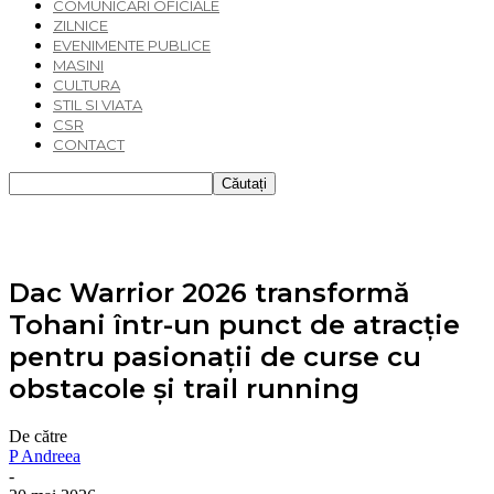
COMUNICARI OFICIALE
ZILNICE
EVENIMENTE PUBLICE
MASINI
CULTURA
STIL SI VIATA
CSR
CONTACT
Dac Warrior 2026 transformă
Tohani într-un punct de atracție
pentru pasionații de curse cu
obstacole și trail running
De către
P Andreea
-