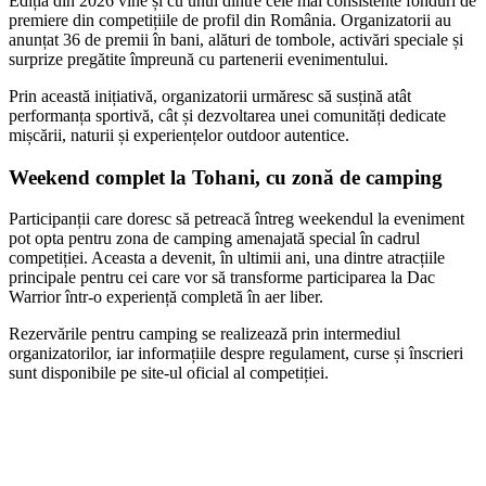
Ediția din 2026 vine și cu unul dintre cele mai consistente fonduri de
premiere din competițiile de profil din România. Organizatorii au
anunțat 36 de premii în bani, alături de tombole, activări speciale și
surprize pregătite împreună cu partenerii evenimentului.
Prin această inițiativă, organizatorii urmăresc să susțină atât
performanța sportivă, cât și dezvoltarea unei comunități dedicate
mișcării, naturii și experiențelor outdoor autentice.
Weekend complet la Tohani, cu zonă de camping
Participanții care doresc să petreacă întreg weekendul la eveniment
pot opta pentru zona de camping amenajată special în cadrul
competiției. Aceasta a devenit, în ultimii ani, una dintre atracțiile
principale pentru cei care vor să transforme participarea la Dac
Warrior într-o experiență completă în aer liber.
Rezervările pentru camping se realizează prin intermediul
organizatorilor, iar informațiile despre regulament, curse și înscrieri
sunt disponibile pe site-ul oficial al competiției.