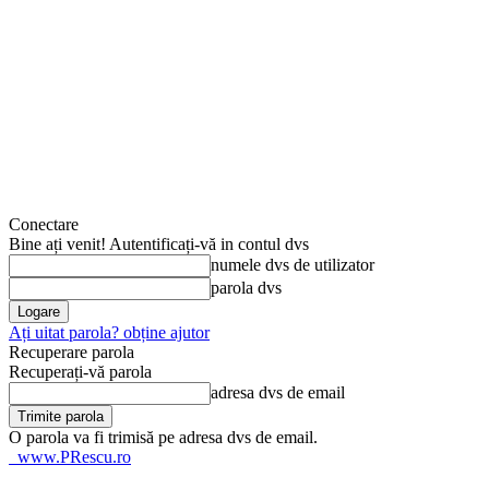
Conectare
Bine ați venit! Autentificați-vă in contul dvs
numele dvs de utilizator
parola dvs
Ați uitat parola? obține ajutor
Recuperare parola
Recuperați-vă parola
adresa dvs de email
O parola va fi trimisă pe adresa dvs de email.
www.PRescu.ro