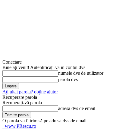
Conectare
Bine ați venit! Autentificați-vă in contul dvs
numele dvs de utilizator
parola dvs
Ați uitat parola? obține ajutor
Recuperare parola
Recuperați-vă parola
adresa dvs de email
O parola va fi trimisă pe adresa dvs de email.
www.PRescu.ro