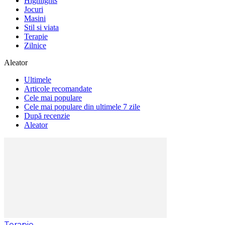
Highlights
Jocuri
Masini
Stil si viata
Terapie
Zilnice
Aleator
Ultimele
Articole recomandate
Cele mai populare
Cele mai populare din ultimele 7 zile
După recenzie
Aleator
Terapie