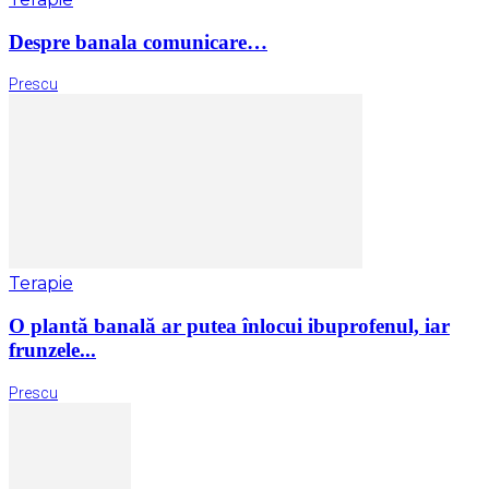
Despre banala comunicare…
Prescu
Terapie
O plantă banală ar putea înlocui ibuprofenul, iar
frunzele...
Prescu