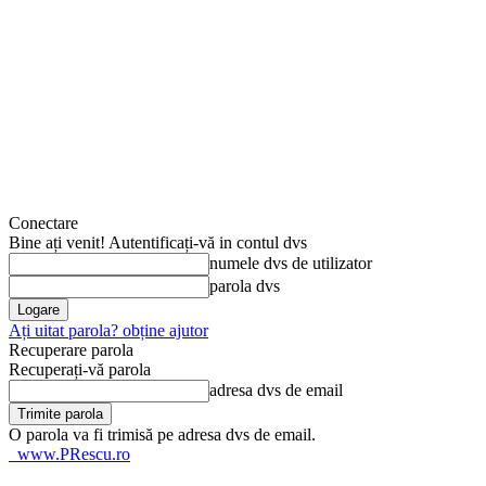
Conectare
Bine ați venit! Autentificați-vă in contul dvs
numele dvs de utilizator
parola dvs
Ați uitat parola? obține ajutor
Recuperare parola
Recuperați-vă parola
adresa dvs de email
O parola va fi trimisă pe adresa dvs de email.
www.PRescu.ro