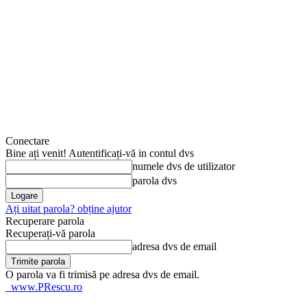
Conectare
Bine ați venit! Autentificați-vă in contul dvs
numele dvs de utilizator
parola dvs
Ați uitat parola? obține ajutor
Recuperare parola
Recuperați-vă parola
adresa dvs de email
O parola va fi trimisă pe adresa dvs de email.
www.PRescu.ro