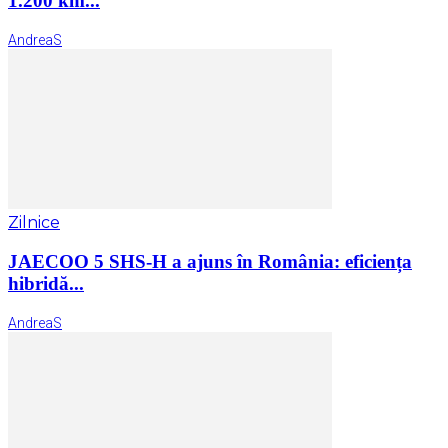
1.200 km...
AndreaS
Zilnice
JAECOO 5 SHS-H a ajuns în România: eficiența
hibridă...
AndreaS