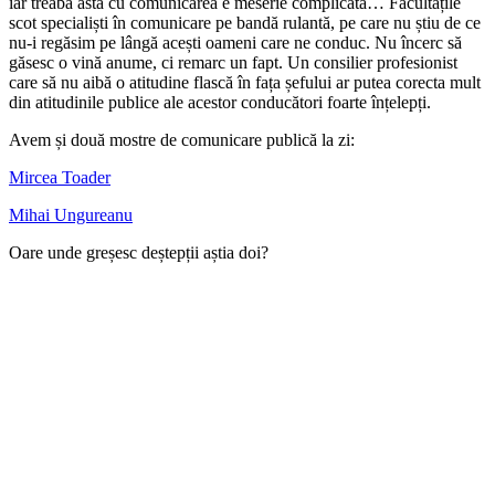
iar treaba asta cu comunicarea e meserie complicată… Facultățile
scot specialiști în comunicare pe bandă rulantă, pe care nu știu de ce
nu-i regăsim pe lângă acești oameni care ne conduc. Nu încerc să
găsesc o vină anume, ci remarc un fapt. Un consilier profesionist
care să nu aibă o atitudine flască în fața șefului ar putea corecta mult
din atitudinile publice ale acestor conducători foarte înțelepți.
Avem și două mostre de comunicare publică la zi:
Mircea Toader
Mihai Ungureanu
Oare unde greșesc deștepții aștia doi?