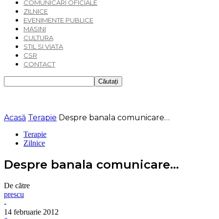
COMUNICARI OFICIALE
ZILNICE
EVENIMENTE PUBLICE
MASINI
CULTURA
STIL SI VIATA
CSR
CONTACT
Acasă
Terapie
Despre banala comunicare…
Terapie
Zilnice
Despre banala comunicare…
De către
prescu
-
14 februarie 2012