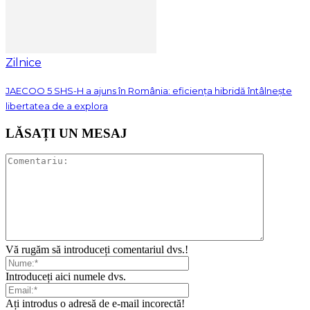
Zilnice
JAECOO 5 SHS-H a ajuns în România: eficiența hibridă întâlnește
libertatea de a explora
LĂSAȚI UN MESAJ
Vă rugăm să introduceți comentariul dvs.!
Introduceți aici numele dvs.
Ați introdus o adresă de e-mail incorectă!