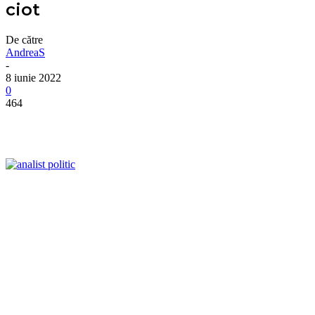
ciot
De către
AndreaS
-
8 iunie 2022
0
464