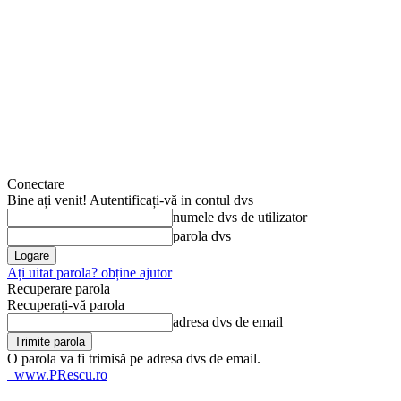
Conectare
Bine ați venit! Autentificați-vă in contul dvs
numele dvs de utilizator
parola dvs
Ați uitat parola? obține ajutor
Recuperare parola
Recuperați-vă parola
adresa dvs de email
O parola va fi trimisă pe adresa dvs de email.
www.PRescu.ro