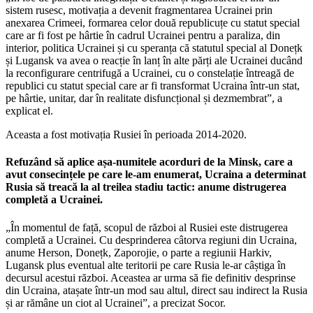
sistem rusesc, motivația a devenit fragmentarea Ucrainei prin
anexarea Crimeei, formarea celor două republicuțe cu statut special
care ar fi fost pe hârtie în cadrul Ucrainei pentru a paraliza, din
interior, politica Ucrainei și cu speranța că statutul special al Donețk
și Lugansk va avea o reacție în lanț în alte părți ale Ucrainei ducând
la reconfigurare centrifugă a Ucrainei, cu o constelație întreagă de
republici cu statut special care ar fi transformat Ucraina într-un stat,
pe hârtie, unitar, dar în realitate disfuncțional și dezmembrat”, a
explicat el.
Aceasta a fost motivația Rusiei în perioada 2014-2020.
Refuzând să aplice așa-numitele acorduri de la Minsk, care a
avut consecințele pe care le-am enumerat, Ucraina a determinat
Rusia să treacă la al treilea stadiu tactic: anume distrugerea
completă a Ucrainei.
„În momentul de față, scopul de război al Rusiei este distrugerea
completă a Ucrainei. Cu desprinderea câtorva regiuni din Ucraina,
anume Herson, Donețk, Zaporojie, o parte a regiunii Harkiv,
Lugansk plus eventual alte teritorii pe care Rusia le-ar câștiga în
decursul acestui război. Aceastea ar urma să fie definitiv desprinse
din Ucraina, atașate într-un mod sau altul, direct sau indirect la Rusia
și ar rămâne un ciot al Ucrainei”, a precizat Socor.