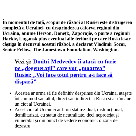
În momentul de față, scopul de război al Rusiei este distrugerea
completă a Ucrainei, cu desprinderea câtorva regiuni din
Ucraina, anume Herson, Donețk, Zaporojie, o parte a regiunii
Harkiv, Lugansk plus eventual alte teritorii pe care Rusia le-ar
câștiga în decursul acestui război, a declarat Vladimir Socor,
Senior Fellow, The Jamestown Foundation, Washington.
Vezi și:
Dmitri Medvedev îi atacă cu furie
pe „degenerații” care vor „moartea”
Rusiei: „Voi face totul pentru a-i face să
dispară”
Acestea ar urma să fie definitiv desprinse din Ucraina, atașate
într-un mod sau altul, direct sau indirect la Rusia și ar rămâne
un ciot al Ucrainei.
Acest ciot al Ucrainei ar fi un stat rezidual, disfuncțional,
demilitarizat, cu statut de neutralitate, deci neprotejat și
vulnerabil și din punct de vedere economic: o zonă de
dezastru.