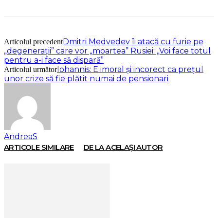
Dmitri Medvedev îi atacă cu furie pe
Articolul precedent
„degenerații” care vor „moartea” Rusiei: „Voi face totul
pentru a-i face să dispară”
Iohannis: E imoral şi incorect ca preţul
Articolul următor
unor crize să fie plătit numai de pensionari
AndreaS
ARTICOLE SIMILARE
DE LA ACELAȘI AUTOR