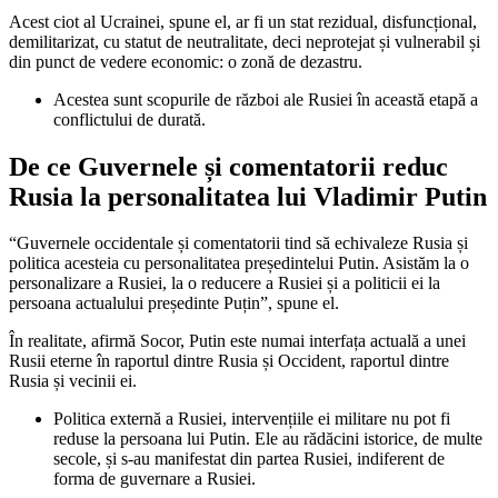
Acest ciot al Ucrainei, spune el, ar fi un stat rezidual, disfuncțional,
demilitarizat, cu statut de neutralitate, deci neprotejat și vulnerabil și
din punct de vedere economic: o zonă de dezastru.
Acestea sunt scopurile de război ale Rusiei în această etapă a
conflictului de durată.
De ce Guvernele și comentatorii reduc
Rusia la personalitatea lui Vladimir Putin
“Guvernele occidentale și comentatorii tind să echivaleze Rusia și
politica acesteia cu personalitatea președintelui Putin. Asistăm la o
personalizare a Rusiei, la o reducere a Rusiei și a politicii ei la
persoana actualului președinte Puțin”, spune el.
În realitate, afirmă Socor, Putin este numai interfața actuală a unei
Rusii eterne în raportul dintre Rusia și Occident, raportul dintre
Rusia și vecinii ei.
Politica externă a Rusiei, intervențiile ei militare nu pot fi
reduse la persoana lui Putin. Ele au rădăcini istorice, de multe
secole, și s-au manifestat din partea Rusiei, indiferent de
forma de guvernare a Rusiei.