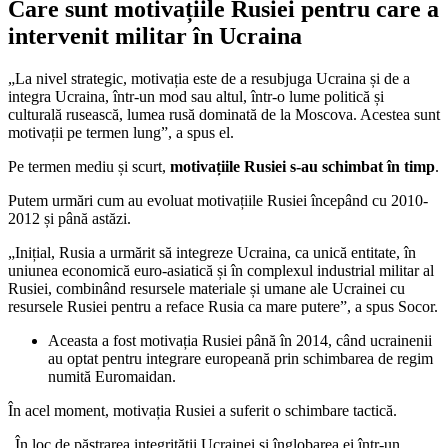
Care sunt motivațiile Rusiei pentru care a
intervenit militar în Ucraina
„La nivel strategic, motivația este de a resubjuga Ucraina și de a
integra Ucraina, într-un mod sau altul, într-o lume politică și
culturală rusească, lumea rusă dominată de la Moscova. Acestea sunt
motivații pe termen lung”, a spus el.
Pe termen mediu și scurt,
motivațiile Rusiei s-au schimbat în timp
.
Putem urmări cum au evoluat motivațiile Rusiei începând cu 2010-
2012 și până astăzi.
„Inițial, Rusia a urmărit să integreze Ucraina, ca unică entitate, în
uniunea economică euro-asiatică și în complexul industrial militar al
Rusiei, combinând resursele materiale și umane ale Ucrainei cu
resursele Rusiei pentru a reface Rusia ca mare putere”, a spus Socor.
Aceasta a fost motivația Rusiei până în 2014, când ucrainenii
au optat pentru integrare europeană prin schimbarea de regim
numită Euromaidan.
În acel moment, motivația Rusiei a suferit o schimbare tactică.
„În loc de păstrarea integrității Ucrainei și înglobarea ei într-un