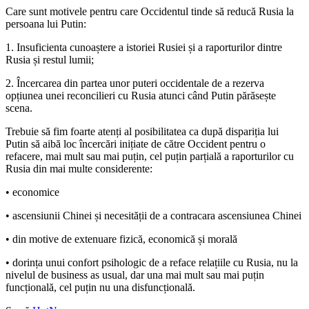
Care sunt motivele pentru care Occidentul tinde să reducă Rusia la
persoana lui Putin:
1. Insuficienta cunoaștere a istoriei Rusiei și a raporturilor dintre
Rusia și restul lumii;
2. Încercarea din partea unor puteri occidentale de a rezerva
opțiunea unei reconcilieri cu Rusia atunci când Putin părăsește
scena.
Trebuie să fim foarte atenți al posibilitatea ca după dispariția lui
Putin să aibă loc încercări inițiate de către Occident pentru o
refacere, mai mult sau mai puțin, cel puțin parțială a raporturilor cu
Rusia din mai multe considerente:
• economice
• ascensiunii Chinei și necesității de a contracara ascensiunea Chinei
• din motive de extenuare fizică, economică și morală
• dorința unui confort psihologic de a reface relațiile cu Rusia, nu la
nivelul de business as usual, dar una mai mult sau mai puțin
funcțională, cel puțin nu una disfuncțională.