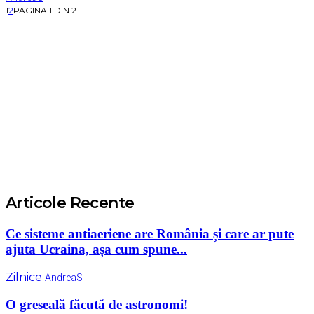
1
2
PAGINA 1 DIN 2
Articole Recente
Ce sisteme antiaeriene are România și care ar pute
ajuta Ucraina, așa cum spune...
Zilnice
AndreaS
O greseală făcută de astronomi!