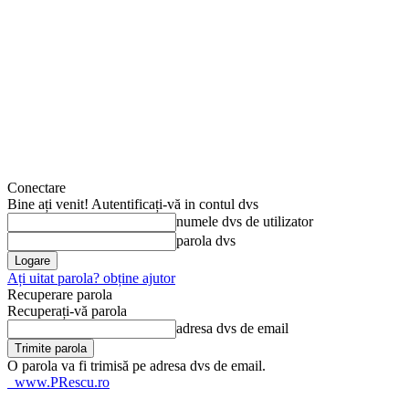
Conectare
Bine ați venit! Autentificați-vă in contul dvs
numele dvs de utilizator
parola dvs
Ați uitat parola? obține ajutor
Recuperare parola
Recuperați-vă parola
adresa dvs de email
O parola va fi trimisă pe adresa dvs de email.
www.PRescu.ro