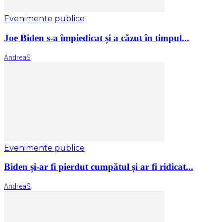
Evenimente publice
Joe Biden s-a împiedicat și a căzut în timpul...
AndreaS
Evenimente publice
Biden și-ar fi pierdut cumpătul și ar fi ridicat...
AndreaS