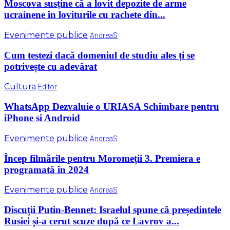
Moscova susține că a lovit depozite de arme
ucrainene în loviturile cu rachete din...
Evenimente publice
AndreaS
Cum testezi dacă domeniul de studiu ales ți se
potrivește cu adevărat
Cultura
Editor
WhatsApp Dezvaluie o URIASA Schimbare pentru
iPhone si Android
Evenimente publice
AndreaS
Încep filmările pentru Moromeții 3. Premiera e
programată în 2024
Evenimente publice
AndreaS
Discuții Putin-Bennet: Israelul spune că președintele
Rusiei și-a cerut scuze după ce Lavrov a...