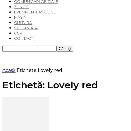
COMUNICARI OFICIALE
ZILNICE
EVENIMENTE PUBLICE
MASINI
CULTURA
STIL SI VIATA
CSR
CONTACT
Acasă
Etichete
Lovely red
Etichetă: Lovely red