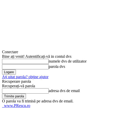
Conectare
Bine ați venit! Autentificați-vă in contul dvs
numele dvs de utilizator
parola dvs
Ați uitat parola? obține ajutor
Recuperare parola
Recuperați-vă parola
adresa dvs de email
O parola va fi trimisă pe adresa dvs de email.
www.PRescu.ro