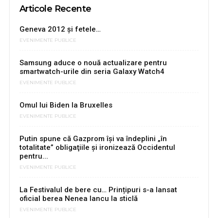
Articole Recente
Geneva 2012 şi fetele…
EVENIMENTE PUBLICE
Samsung aduce o nouă actualizare pentru
smartwatch-urile din seria Galaxy Watch4
EVENIMENTE PUBLICE
Omul lui Biden la Bruxelles
EVENIMENTE PUBLICE
Putin spune că Gazprom îşi va îndeplini „în
totalitate” obligaţiile și ironizează Occidentul
pentru...
EVENIMENTE PUBLICE
La Festivalul de bere cu… Prințipuri s-a lansat
oficial berea Nenea Iancu la sticlă
EVENIMENTE PUBLICE