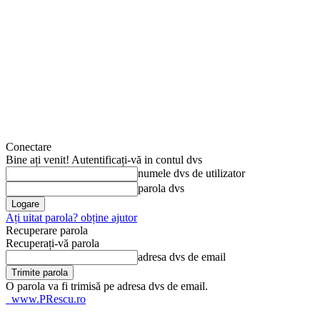
Conectare
Bine ați venit! Autentificați-vă in contul dvs
numele dvs de utilizator
parola dvs
Ați uitat parola? obține ajutor
Recuperare parola
Recuperați-vă parola
adresa dvs de email
O parola va fi trimisă pe adresa dvs de email.
www.PRescu.ro