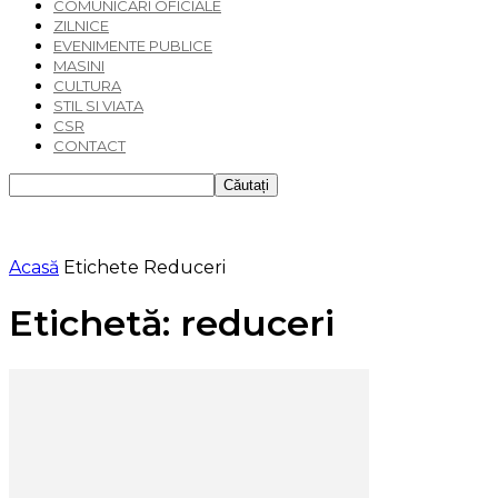
COMUNICARI OFICIALE
ZILNICE
EVENIMENTE PUBLICE
MASINI
CULTURA
STIL SI VIATA
CSR
CONTACT
Acasă
Etichete
Reduceri
Etichetă: reduceri