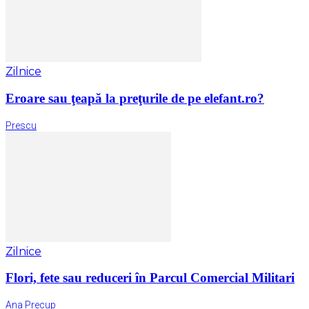
Zilnice
Eroare sau ţeapă la preţurile de pe elefant.ro?
Prescu
Zilnice
Flori, fete sau reduceri în Parcul Comercial Militari
Ana Precup