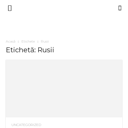
Acasă
Etichete
Rusii
Etichetă: Rusii
UNCATEGORIZED