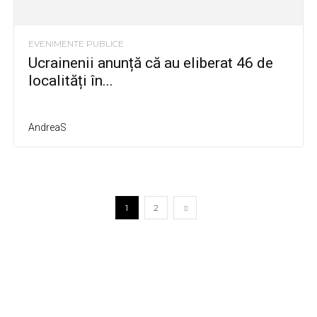
EVENIMENTE PUBLICE
Ucrainenii anunță că au eliberat 46 de
localități în...
AndreaS
1
2