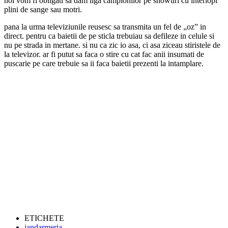
noi vom fi obligati sa dam liga campionilor pe showuri cu interlopi
plini de sange sau motri.
pana la urma televiziunile reusesc sa transmita un fel de „oz” in
direct. pentru ca baietii de pe sticla trebuiau sa defileze in celule si
nu pe strada in mertane. si nu ca zic io asa, ci asa ziceau stiristele de
la televizor. ar fi putut sa faca o stire cu cat fac anii insumati de
puscarie pe care trebuie sa ii faca baietii prezenti la intamplare.
ETICHETE
jandarmeria