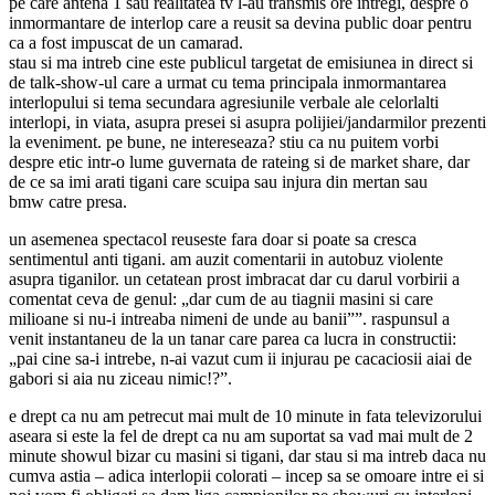
pe care antena 1 sau realitatea tv l-au transmis ore intregi, despre o
inmormantare de interlop care a reusit sa devina public doar pentru
ca a fost impuscat de un camarad.
stau si ma intreb cine este publicul targetat de emisiunea in direct si
de talk-show-ul care a urmat cu tema principala inmormantarea
interlopului si tema secundara agresiunile verbale ale celorlalti
interlopi, in viata, asupra presei si asupra polijiei/jandarmilor prezenti
la eveniment. pe bune, ne intereseaza? stiu ca nu puitem vorbi
despre etic intr-o lume guvernata de rateing si de market share, dar
de ce sa imi arati tigani care scuipa sau injura din mertan sau
bmw catre presa.
un asemenea spectacol reuseste fara doar si poate sa cresca
sentimentul anti tigani. am auzit comentarii in autobuz violente
asupra tiganilor. un cetatean prost imbracat dar cu darul vorbirii a
comentat ceva de genul: „dar cum de au tiagnii masini si care
milioane si nu-i intreaba nimeni de unde au banii””. raspunsul a
venit instantaneu de la un tanar care parea ca lucra in constructii:
„pai cine sa-i intrebe, n-ai vazut cum ii injurau pe cacaciosii aiai de
gabori si aia nu ziceau nimic!?”.
e drept ca nu am petrecut mai mult de 10 minute in fata televizorului
aseara si este la fel de drept ca nu am suportat sa vad mai mult de 2
minute showul bizar cu masini si tigani, dar stau si ma intreb daca nu
cumva astia – adica interlopii colorati – incep sa se omoare intre ei si