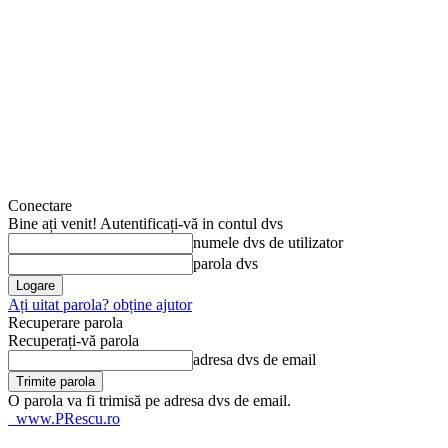
Conectare
Bine ați venit! Autentificați-vă in contul dvs
numele dvs de utilizator
parola dvs
Ați uitat parola? obține ajutor
Recuperare parola
Recuperați-vă parola
adresa dvs de email
O parola va fi trimisă pe adresa dvs de email.
www.PRescu.ro