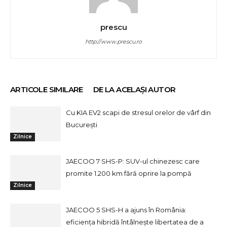
prescu
http://www.prescu.ro
ARTICOLE SIMILARE
DE LA ACELAȘI AUTOR
Cu KIA EV2 scapi de stresul orelor de vârf din
București
Zilnice
JAECOO 7 SHS-P: SUV-ul chinezesc care
promite 1.200 km fără oprire la pompă
Zilnice
JAECOO 5 SHS-H a ajuns în România:
eficiența hibridă întâlnește libertatea de a