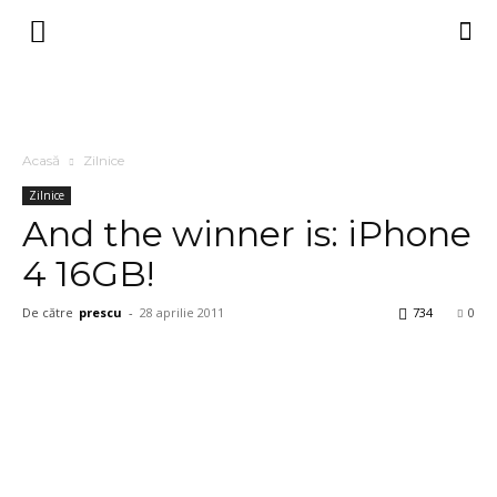
Acasă
Zilnice
Zilnice
And the winner is: iPhone
4 16GB!
De către
prescu
-
28 aprilie 2011
734
0