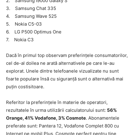
2. Samsung I9000 Galaxy S
3. Samsung Chat 335
4. Samsung Wave 525
5. Nokia C5-03
6. LG P500 Optimus One
7. Nokia C3
Dacă în primul top observam preferințele consumatorilor,
cel de-al doilea ne arată alternativele pe care le-au
explorat. Unele dintre telefoanele vizualizate nu sunt
foarte populare însă cu siguranță sunt o alternativă mai
puțin costisitoare.
Referitor la preferințele în materie de operatori,
rezultatele în urma utilizării calculatorului sunt:
56%
Orange, 41% Vodafone, 3% Cosmote
. Abonamentele
preferate sunt: Pantera 12, Vodafone Complet 800 cu
Internet pe mobil Plus, Cosmote perfect pentru tine