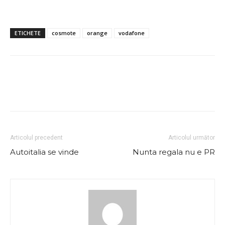
ETICHETE
cosmote
orange
vodafone
Articolul precedent
Articolul următor
Autoitalia se vinde
Nunta regala nu e PR