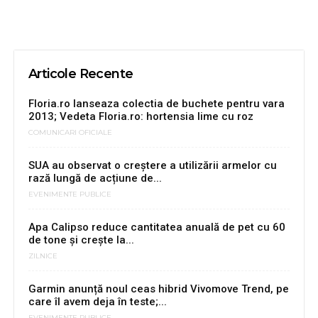
Articole Recente
Floria.ro lanseaza colectia de buchete pentru vara
2013; Vedeta Floria.ro: hortensia lime cu roz
COMUNICARI OFICIALE
SUA au observat o creștere a utilizării armelor cu
rază lungă de acțiune de...
EVENIMENTE PUBLICE
Apa Calipso reduce cantitatea anuală de pet cu 60
de tone și crește la...
ZILNICE
Garmin anunță noul ceas hibrid Vivomove Trend, pe
care îl avem deja în teste;...
EVENIMENTE PUBLICE