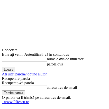
Conectare
Bine ați venit! Autentificați-vă in contul dvs
numele dvs de utilizator
parola dvs
Ați uitat parola? obține ajutor
Recuperare parola
Recuperați-vă parola
adresa dvs de email
O parola va fi trimisă pe adresa dvs de email.
www.PRescu.ro