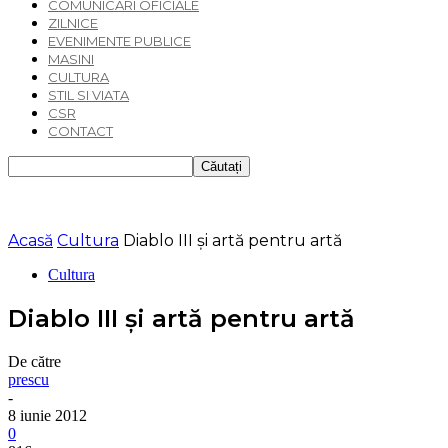
COMUNICARI OFICIALE
ZILNICE
EVENIMENTE PUBLICE
MASINI
CULTURA
STIL SI VIATA
CSR
CONTACT
Acasă
Cultura
Diablo III şi artă pentru artă
Cultura
Diablo III şi artă pentru artă
De către
prescu
-
8 iunie 2012
0