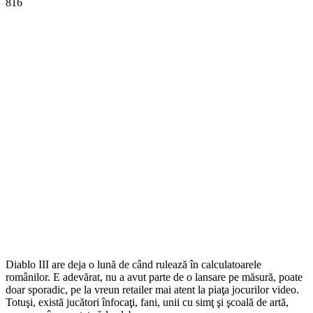
816
Diablo III are deja o lună de când rulează în calculatoarele
românilor. E adevărat, nu a avut parte de o lansare pe măsură, poate
doar sporadic, pe la vreun retailer mai atent la piaţa jocurilor video.
Totuşi, există jucători înfocaţi, fani, unii cu simţ şi şcoală de artă,