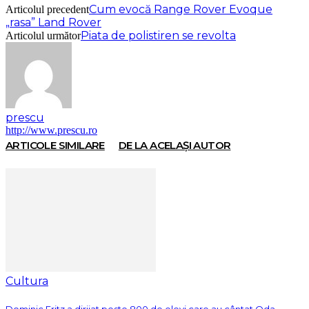
Cum evocă Range Rover Evoque
Articolul precedent
„rasa” Land Rover
Piata de polistiren se revolta
Articolul următor
prescu
http://www.prescu.ro
ARTICOLE SIMILARE
DE LA ACELAȘI AUTOR
Cultura
Dominic Fritz a dirijat peste 800 de elevi care au cântat Oda