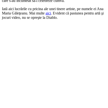
care s-au încumetat să-l celebreze cumva.
Iată aici lucrările cu pricina ale unei tinere artiste, pe numele ei Ana
Maria Găleţeanu. Mai multe
aici
. Evident că pasiunea pentru artă şi
jocuri video, nu se opreşte la Diablo.