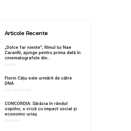
Articole Recente
„Dolce far niente”, filmul lui Nae
Caranfil, ajunge pentru prima dată în
cinematografele din...
ZILNICE
Florin Câțu este urmărit de către
DNA
UNCATEGORIZED
CONCORDIA: Sărăcia în rândul
copiilor, o criză cu impact social și
economic uriaș
FEATURED