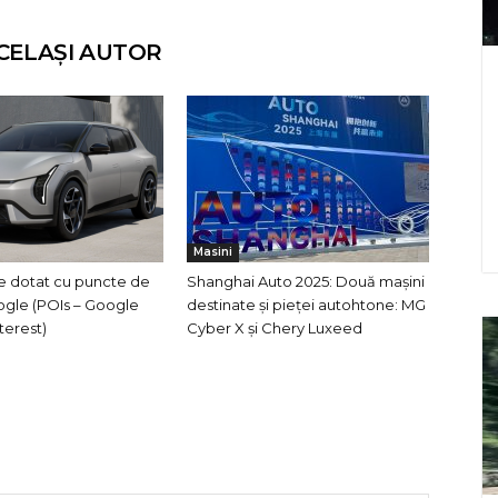
CELAȘI AUTOR
Masini
ne dotat cu puncte de
Shanghai Auto 2025: Două mașini
ogle (POIs – Google
destinate și pieței autohtone: MG
nterest)
Cyber X și Chery Luxeed