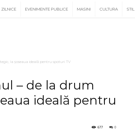
ZILNICE
EVENIMENTE PUBLICE
MASINI
CULTURA
STIL
egic, la şoseaua ideală pentru spoturi TV
ul – de la drum
oseaua ideală pentru
677
0