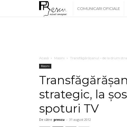
www.PRescu.ro
COMUNICARI OFICIALE
Acasă
Masini
Transfăgărăşanul – de la drum strat
Masini
Transfăgărăşan
strategic, la ş
spoturi TV
De către
prescu
-
31 august 2012