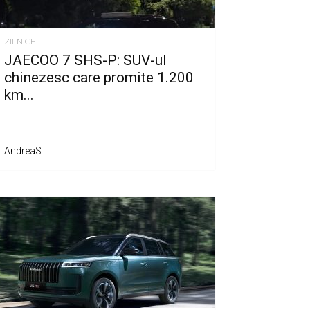
ZILNICE
JAECOO 7 SHS-P: SUV-ul
chinezesc care promite 1.200
km...
AndreaS