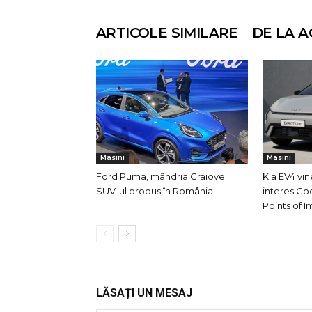
ARTICOLE SIMILARE
DE LA A
Masini
Masini
Ford Puma, mândria Craiovei:
Kia EV4 vi
SUV-ul produs în România
interes Go
Points of I
LĂSAȚI UN MESAJ