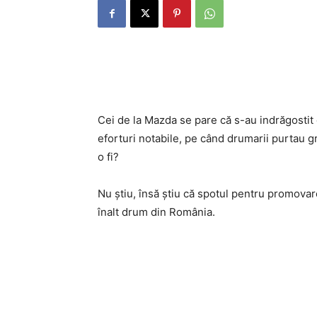
Cei de la Mazda se pare că s-au indrăgostit
eforturi notabile, pe când drumarii purtau g
o fi?
Nu ştiu, însă ştiu că spotul pentru promovar
înalt drum din România.