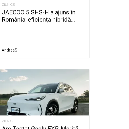
ZILNICE
JAECOO 5 SHS-H a ajuns în
România: eficiența hibridă...
AndreaS
ZILNICE
Am Testat Geely EX5: Merită