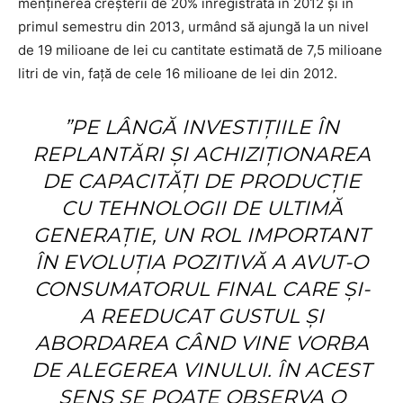
menținerea creșterii de 20% înregistrată în 2012 și în
primul semestru din 2013, urmând să ajungă la un nivel
de 19 milioane de lei cu cantitate estimată de 7,5 milioane
litri de vin, față de cele 16 milioane de lei din 2012.
”PE LÂNGĂ INVESTIȚIILE ÎN
REPLANTĂRI ȘI ACHIZIȚIONAREA
DE CAPACITĂȚI DE PRODUCȚIE
CU TEHNOLOGII DE ULTIMĂ
GENERAȚIE, UN ROL IMPORTANT
ÎN EVOLUȚIA POZITIVĂ A AVUT-O
CONSUMATORUL FINAL CARE ȘI-
A REEDUCAT GUSTUL ȘI
ABORDAREA CÂND VINE VORBA
DE ALEGEREA VINULUI. ÎN ACEST
SENS SE POATE OBSERVA O