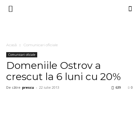
Acasă
Comunicari oficiale
Comunicari oficiale
Domeniile Ostrov a
crescut la 6 luni cu 20%
De către
prescu
-
22 iulie 2013
639
0