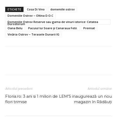
ETICHETE
Cosa Di Vino
domeniile ostrov
Domeniile Ostrov – Oltina D.O.C
Domeniile Ostrov Reserve sau gama de vinuri istorice: Cetatea
Durostorum
Oana Belu
Pacuiul lui Soare şi Canaraua Fetii.
Premiat
Vinăria Ostrov – Terasele Dunarii IG
Articolul precedent
Articolul următor
Floria.ro: 3 ani si 1 milion de
LEM’S inaugurează un nou
flori trimise
magazin în Rădăuți