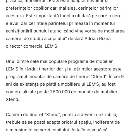
practică, mobilierul LEM’S este adaptat nevoilor și
preferințelor copiilor dar, mai ales, cerinţelor părinților
acestora. Este importantă funcţia utilitară pe care o cere
elevul, dar cerinţele părintelui primează în momentul
achiziţionării bunului atunci când vine vorba de mobilarea
camerei de studiu a copilului” declară Adrian Rizea,
director comercial LEM’S.
Unul dintre cele mai populare programe de mobilier
LEM’S în rândul tinerilor dar și al părinților acestora este
programul modular de camere de tineret ”Xtend”. În cei 9
ani de existenţă pe piaţă a mobilierului LEM’S, au fost
comercializate peste 1.500.000 de module de mobilier
Xtend.
Camera de tineret ”Xtend”, pentru a deveni dezirabilă,
trebuie să se poată adapta oricărui spațiu, indiferent de
dimensiunile camerei copilului. Asta înseamnă că