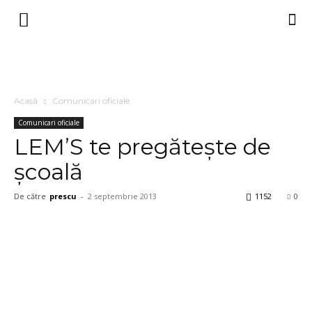
Acasă
Comunicari oficiale
Comunicari oficiale
LEM’S te pregătește de
școală
De către
prescu
-
2 septembrie 2013
1152
0