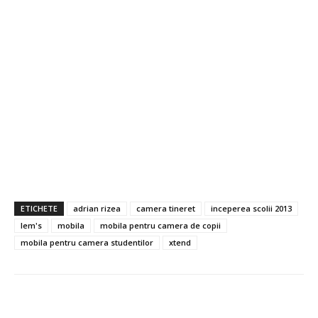
ETICHETE
adrian rizea
camera tineret
inceperea scolii 2013
lem's
mobila
mobila pentru camera de copii
mobila pentru camera studentilor
xtend