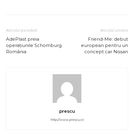
Articolul precedent
Articolul următor
AdePlast preia
Friend-Me: debut
operaţiunile Schomburg
european pentru un
România
concept car Nissan
prescu
http://www.prescu.ro