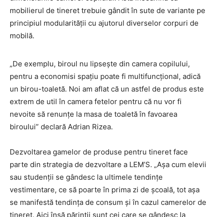
mobilierul de tineret trebuie gândit în sute de variante pe
principiul modularităţii cu ajutorul diverselor corpuri de
mobilă.
„De exemplu, biroul nu lipsește din camera copilului,
pentru a economisi spațiu poate fi multifuncțional, adică
un birou-toaletă. Noi am aflat că un astfel de produs este
extrem de util în camera fetelor pentru că nu vor fi
nevoite să renunțe la masa de toaletă în favoarea
biroului” declară Adrian Rizea.
Dezvoltarea gamelor de produse pentru tineret face
parte din strategia de dezvoltare a LEM’S. „Aşa cum elevii
sau studenții se gândesc la ultimele tendințe
vestimentare, ce să poarte în prima zi de școală, tot aşa
se manifestă tendinţa de consum şi în cazul camerelor de
tineret. Aici însă părinții sunt cei care se gândesc la