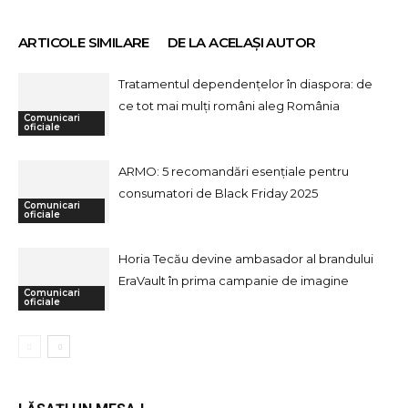
ARTICOLE SIMILARE
DE LA ACELAȘI AUTOR
Tratamentul dependențelor în diaspora: de
ce tot mai mulți români aleg România
Comunicari
oficiale
ARMO: 5 recomandări esențiale pentru
consumatori de Black Friday 2025
Comunicari
oficiale
Horia Tecău devine ambasador al brandului
EraVault în prima campanie de imagine
Comunicari
oficiale