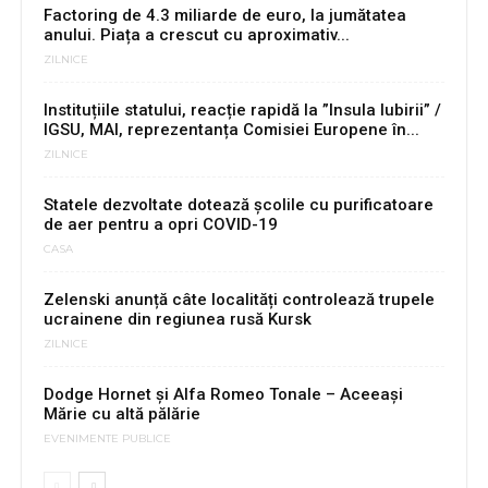
Factoring de 4.3 miliarde de euro, la jumătatea
anului. Piața a crescut cu aproximativ...
ZILNICE
Instituțiile statului, reacție rapidă la ”Insula Iubirii” /
IGSU, MAI, reprezentanța Comisiei Europene în...
ZILNICE
Statele dezvoltate dotează școlile cu purificatoare
de aer pentru a opri COVID-19
CASA
Zelenski anunță câte localități controlează trupele
ucrainene din regiunea rusă Kursk
ZILNICE
Dodge Hornet și Alfa Romeo Tonale – Aceeași
Mărie cu altă pălărie
EVENIMENTE PUBLICE