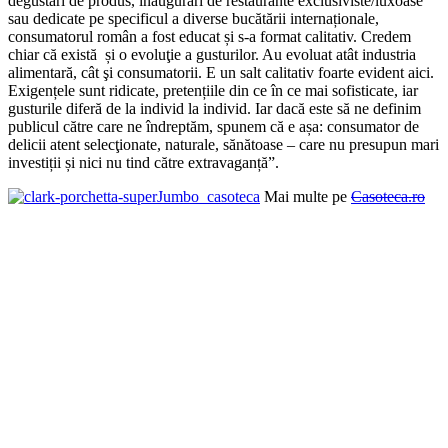
degustări de produs, inaugurări de restaurante exclusiviste/luxoase
sau dedicate pe specificul a diverse bucătării internaționale,
consumatorul român a fost educat și s-a format calitativ. Credem
chiar că există și o evoluţie a gusturilor. Au evoluat atât industria
alimentară, cât şi consumatorii. E un salt calitativ foarte evident aici.
Exigențele sunt ridicate, pretențiile din ce în ce mai sofisticate, iar
gusturile diferă de la individ la individ. Iar dacă este să ne definim
publicul către care ne îndreptăm, spunem că e așa: consumator de
delicii atent selecţionate, naturale, sănătoase – care nu presupun mari
investiții și nici nu tind către extravaganță”.
Mai multe pe
Casoteca.ro