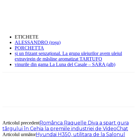
ETICHETE
ALESSANDRO (roșu)
PORCHETTA
și un frizant senzațional. La grupa uleiurilor avem uleiul
extravirgin de măsline aromatizat TARTUFO
vinurile din gama La Luna del Casale – SARA (alb)
Românca Raquelle Diva a spart gura
Articolul precedent
târgului în Cehia la premiile industriei de VideoChat
Hyundai H350, utilitara de la Salonul
Articolul următor