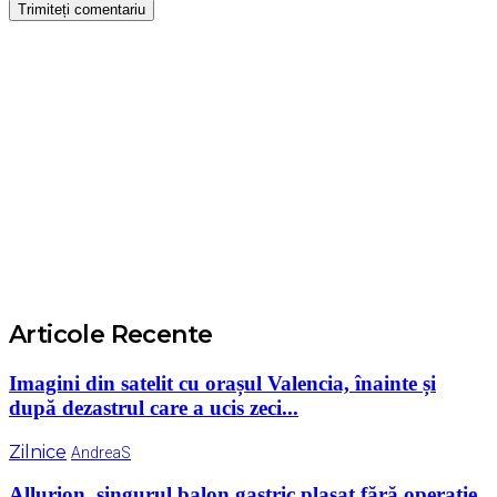
Articole Recente
Imagini din satelit cu orașul Valencia, înainte și
după dezastrul care a ucis zeci...
Zilnice
AndreaS
Allurion, singurul balon gastric plasat fără operație,