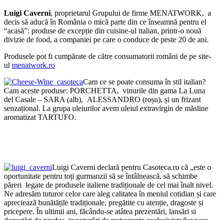
Luigi Caverni
, proprietarul Grupului de firme MENATWORK, a
decis să aducă în România o mică parte din ce înseamnă pentru el
“acasă”: produse de excepție din cuisine-ul italian, printr-o nouă
divizie de food, a companiei pe care o conduce de peste 20 de ani.
Produsele pot fi cumpărate de către consumatorii români de pe site-
ul
menatwork.ro
Cam ce se poate consuma în stil italian?
Cam aceste produse: PORCHETTA, vinurile din gama La Luna
del Casale – SARA (alb), ALESSANDRO (roșu), și un frizant
senzațional. La grupa uleiurilor avem uleiul extravirgin de măsline
aromatizat TARTUFO.
Luigi Caverni declară pentru Casoteca.ro că „este o
oportunitate pentru toți gurmanzii să se întâlnească, să schimbe
păreri legate de produsele italiene tradiționale de cel mai înalt nivel.
Ne adresăm tuturor celor care aleg calitatea în meniul cotidian și care
apreciează bunătățile tradiționale, pregătite cu atenție, dragoste și
pricepere. În ultimii ani, făcându-se atâtea prezentări, lansări si