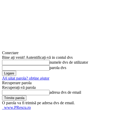
Conectare
Bine ați venit! Autentificați-vă in contul dvs
numele dvs de utilizator
parola dvs
Ați uitat parola? obține ajutor
Recuperare parola
Recuperați-vă parola
adresa dvs de email
O parola va fi trimisă pe adresa dvs de email.
www.PRescu.ro